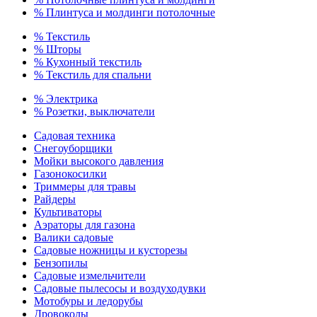
% Плинтуса и молдинги потолочные
% Текстиль
% Шторы
% Кухонный текстиль
% Текстиль для спальни
% Электрика
% Розетки, выключатели
Садовая техника
Снегоуборщики
Мойки высокого давления
Газонокосилки
Триммеры для травы
Райдеры
Культиваторы
Аэраторы для газона
Валики садовые
Садовые ножницы и кусторезы
Бензопилы
Садовые измельчители
Садовые пылесосы и воздуходувки
Мотобуры и ледорубы
Дровоколы