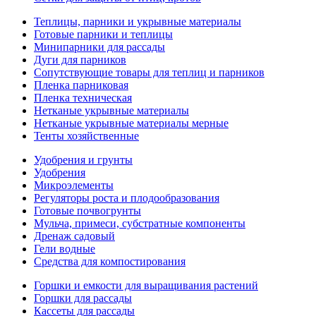
Теплицы, парники и укрывные материалы
Готовые парники и теплицы
Минипарники для рассады
Дуги для парников
Сопутствующие товары для теплиц и парников
Пленка парниковая
Пленка техническая
Нетканые укрывные материалы
Нетканые укрывные материалы мерные
Тенты хозяйственные
Удобрения и грунты
Удобрения
Микроэлементы
Регуляторы роста и плодообразования
Готовые почвогрунты
Мульча, примеси, субстратные компоненты
Дренаж садовый
Гели водные
Средства для компостирования
Горшки и емкости для выращивания растений
Горшки для рассады
Кассеты для рассады