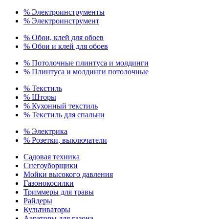
% Электроинструменты
% Электроинструмент
% Обои, клей для обоев
% Обои и клей для обоев
% Потолочные плинтуса и молдинги
% Плинтуса и молдинги потолочные
% Текстиль
% Шторы
% Кухонный текстиль
% Текстиль для спальни
% Электрика
% Розетки, выключатели
Садовая техника
Снегоуборщики
Мойки высокого давления
Газонокосилки
Триммеры для травы
Райдеры
Культиваторы
Аэраторы для газона