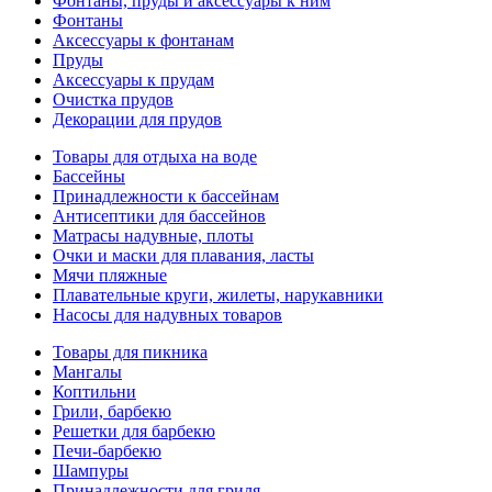
Фонтаны, пруды и аксессуары к ним
Фонтаны
Аксессуары к фонтанам
Пруды
Аксессуары к прудам
Очистка прудов
Декорации для прудов
Товары для отдыха на воде
Бассейны
Принадлежности к бассейнам
Антисептики для бассейнов
Матраcы надувные, плоты
Очки и маски для плавания, ласты
Мячи пляжные
Плавательные круги, жилеты, нарукавники
Насосы для надувных товаров
Товары для пикника
Мангалы
Коптильни
Грили, барбекю
Решетки для барбекю
Печи-барбекю
Шампуры
Принадлежности для гриля