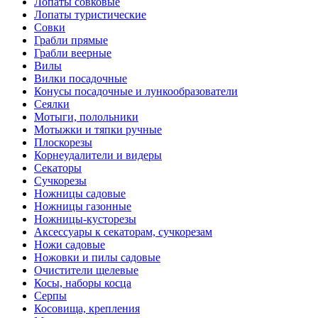
Лопаты совковые
Лопаты туристические
Совки
Грабли прямые
Грабли веерные
Вилы
Вилки посадочные
Конусы посадочные и лункообразователи
Сеялки
Мотыги, полольники
Мотыжки и тяпки ручные
Плоскорезы
Корнеудалители и видеры
Секаторы
Сучкорезы
Ножницы садовые
Ножницы газонные
Ножницы-кусторезы
Аксессуары к секаторам, сучкорезам
Ножи садовые
Ножовки и пилы садовые
Очистители щелевые
Косы, наборы косца
Серпы
Косовища, крепления