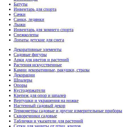
Батуты
Инвентарь для спорта
Сачки
Санки, ледянки
Лыжи
Инвентарь для зимнего спорта
Снежколепы
Лопаты детские для снега
Декоративные элементы
Садовые фигуры
Арки для цветов и растений
Растения искусственные
Камни декоративные, ракушки, стразы
Декорации
Шпалеры
Опоры
Кустодержатели
Крепеж для опор и шпалер
Вертушки и украшения на ножке
Настенный садовый декор
Термометры садовые и другие измерительные приборы
Скворечники садовые
Таблички и указатели для растений
Сетки для защиты от птиц, кротов