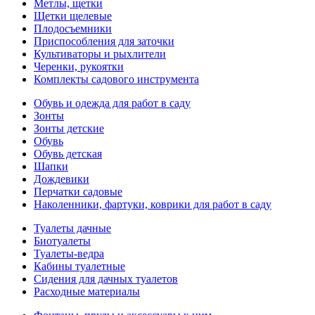
Метлы, щетки
Щетки щелевые
Плодосъемники
Приспособления для заточки
Культиваторы и рыхлители
Черенки, рукоятки
Комплекты садового инструмента
Обувь и одежда для работ в саду
Зонты
Зонты детские
Обувь
Обувь детская
Шапки
Дождевики
Перчатки садовые
Наколенники, фартуки, коврики для работ в саду
Туалеты дачные
Биотуалеты
Туалеты-ведра
Кабины туалетные
Сидения для дачных туалетов
Расходные материалы