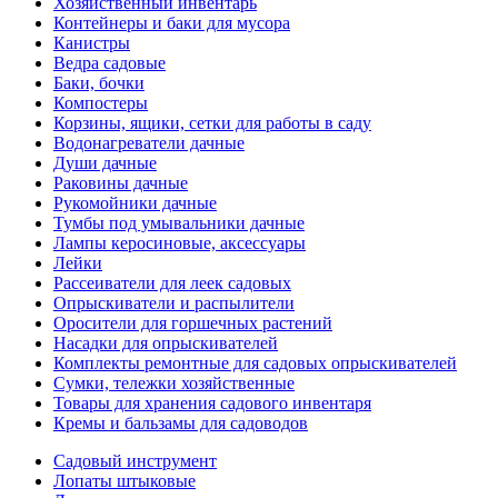
Хозяйственный инвентарь
Контейнеры и баки для мусора
Канистры
Ведра садовые
Баки, бочки
Компостеры
Корзины, ящики, сетки для работы в саду
Водонагреватели дачные
Души дачные
Раковины дачные
Рукомойники дачные
Тумбы под умывальники дачные
Лампы керосиновые, аксессуары
Лейки
Рассеиватели для леек садовых
Опрыскиватели и распылители
Оросители для горшечных растений
Насадки для опрыскивателей
Комплекты ремонтные для садовых опрыскивателей
Сумки, тележки хозяйственные
Товары для хранения садового инвентаря
Кремы и бальзамы для садоводов
Садовый инструмент
Лопаты штыковые