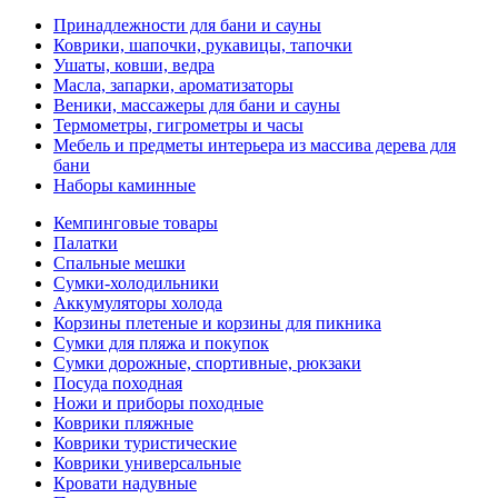
Принадлежности для бани и сауны
Коврики, шапочки, рукавицы, тапочки
Ушаты, ковши, ведра
Масла, запарки, ароматизаторы
Веники, массажеры для бани и сауны
Термометры, гигрометры и часы
Мебель и предметы интерьера из массива дерева для
бани
Наборы каминные
Кемпинговые товары
Палатки
Спальные мешки
Сумки-холодильники
Аккумуляторы холода
Корзины плетеные и корзины для пикника
Сумки для пляжа и покупок
Сумки дорожные, спортивные, рюкзаки
Посуда походная
Ножи и приборы походные
Коврики пляжные
Коврики туристические
Коврики универсальные
Кровати надувные