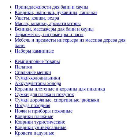
Принадлежности для бани и сауны
Коврики, шапочки, рукавицы, тапочки
Ушаты, ковши, ведра
Масла, запарки, ароматизаторы
Веники, массажеры для бани и сауны
Термометры, гигрометры и часы
Мебель и предметы интерьера из массива дерева для
бани
Наборы каминные
Кемпинговые товары
Палатки
Спальные мешки
Сумки-холодильники
Аккумуляторы холода
Корзины плетеные и корзины для пикника
Сумки для пляжа и покупок
Сумки дорожные, спортивные, рюкзаки
Посуда походная
Ножи и приборы походные
Коврики пляжные
Коврики туристические
Коврики универсальные
Кровати надувные