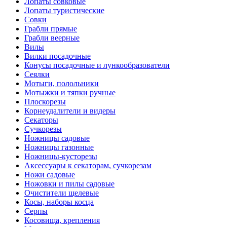
Лопаты совковые
Лопаты туристические
Совки
Грабли прямые
Грабли веерные
Вилы
Вилки посадочные
Конусы посадочные и лункообразователи
Сеялки
Мотыги, полольники
Мотыжки и тяпки ручные
Плоскорезы
Корнеудалители и видеры
Секаторы
Сучкорезы
Ножницы садовые
Ножницы газонные
Ножницы-кусторезы
Аксессуары к секаторам, сучкорезам
Ножи садовые
Ножовки и пилы садовые
Очистители щелевые
Косы, наборы косца
Серпы
Косовища, крепления