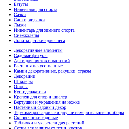
Батуты
Инвентарь для спорта
Сачки
Санки, ледянки
Лыжи
Инвентарь для зимнего спорта
Снежколепы
Лопаты детские для снега
Декоративные элементы
Садовые фигуры
Арки для цветов и растений
Растения искусственные
Камни декоративные, ракушки, стразы
Декорации
Шпалеры
Опоры
Кустодержатели
Крепеж для опор и шпалер
Вертушки и украшения на ножке
Настенный садовый декор
Термометры садовые и другие измерительные приборы
Скворечники садовые
Таблички и указатели для растений
Сетки для защиты от птиц, кротов