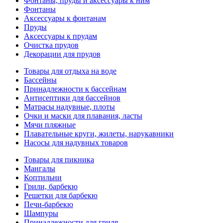
Фонтаны, пруды и аксессуары к ним
Фонтаны
Аксессуары к фонтанам
Пруды
Аксессуары к прудам
Очистка прудов
Декорации для прудов
Товары для отдыха на воде
Бассейны
Принадлежности к бассейнам
Антисептики для бассейнов
Матраcы надувные, плоты
Очки и маски для плавания, ласты
Мячи пляжные
Плавательные круги, жилеты, нарукавники
Насосы для надувных товаров
Товары для пикника
Мангалы
Коптильни
Грили, барбекю
Решетки для барбекю
Печи-барбекю
Шампуры
Принадлежности для гриля