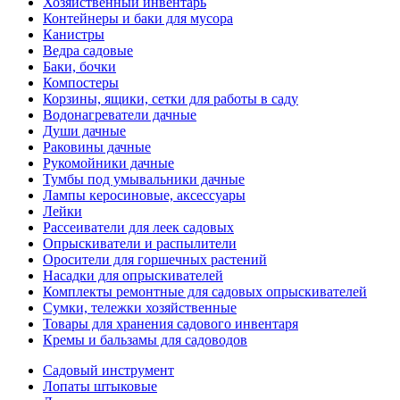
Хозяйственный инвентарь
Контейнеры и баки для мусора
Канистры
Ведра садовые
Баки, бочки
Компостеры
Корзины, ящики, сетки для работы в саду
Водонагреватели дачные
Души дачные
Раковины дачные
Рукомойники дачные
Тумбы под умывальники дачные
Лампы керосиновые, аксессуары
Лейки
Рассеиватели для леек садовых
Опрыскиватели и распылители
Оросители для горшечных растений
Насадки для опрыскивателей
Комплекты ремонтные для садовых опрыскивателей
Сумки, тележки хозяйственные
Товары для хранения садового инвентаря
Кремы и бальзамы для садоводов
Садовый инструмент
Лопаты штыковые