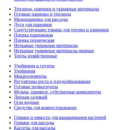
Теплицы, парники и укрывные материалы
Готовые парники и теплицы
Минипарники для рассады
Дуги для парников
Сопутствующие товары для теплиц и парников
Пленка парниковая
Пленка техническая
Нетканые укрывные материалы
Нетканые укрывные материалы мерные
Тенты хозяйственные
Удобрения и грунты
Удобрения
Микроэлементы
Регуляторы роста и плодообразования
Готовые почвогрунты
Мульча, примеси, субстратные компоненты
Дренаж садовый
Гели водные
Средства для компостирования
Горшки и емкости для выращивания растений
Горшки для рассады
Кассеты для рассады