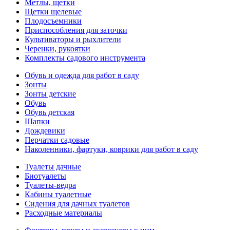
Метлы, щетки
Щетки щелевые
Плодосъемники
Приспособления для заточки
Культиваторы и рыхлители
Черенки, рукоятки
Комплекты садового инструмента
Обувь и одежда для работ в саду
Зонты
Зонты детские
Обувь
Обувь детская
Шапки
Дождевики
Перчатки садовые
Наколенники, фартуки, коврики для работ в саду
Туалеты дачные
Биотуалеты
Туалеты-ведра
Кабины туалетные
Сидения для дачных туалетов
Расходные материалы