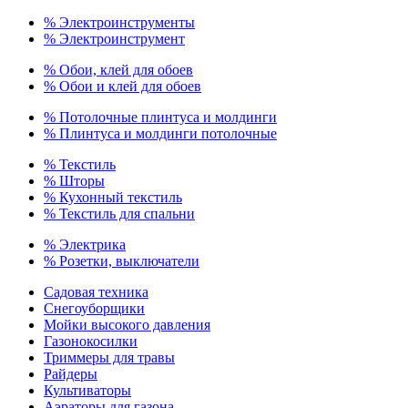
% Электроинструменты
% Электроинструмент
% Обои, клей для обоев
% Обои и клей для обоев
% Потолочные плинтуса и молдинги
% Плинтуса и молдинги потолочные
% Текстиль
% Шторы
% Кухонный текстиль
% Текстиль для спальни
% Электрика
% Розетки, выключатели
Садовая техника
Снегоуборщики
Мойки высокого давления
Газонокосилки
Триммеры для травы
Райдеры
Культиваторы
Аэраторы для газона