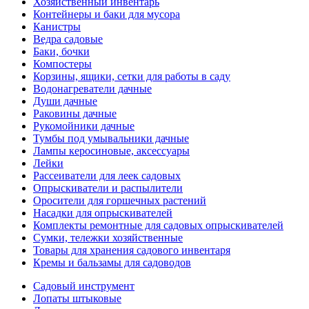
Хозяйственный инвентарь
Контейнеры и баки для мусора
Канистры
Ведра садовые
Баки, бочки
Компостеры
Корзины, ящики, сетки для работы в саду
Водонагреватели дачные
Души дачные
Раковины дачные
Рукомойники дачные
Тумбы под умывальники дачные
Лампы керосиновые, аксессуары
Лейки
Рассеиватели для леек садовых
Опрыскиватели и распылители
Оросители для горшечных растений
Насадки для опрыскивателей
Комплекты ремонтные для садовых опрыскивателей
Сумки, тележки хозяйственные
Товары для хранения садового инвентаря
Кремы и бальзамы для садоводов
Садовый инструмент
Лопаты штыковые