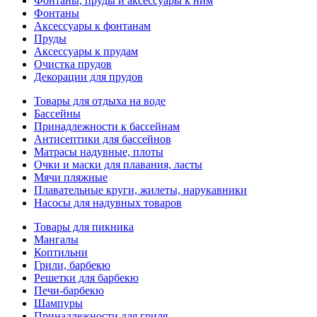
Фонтаны, пруды и аксессуары к ним
Фонтаны
Аксессуары к фонтанам
Пруды
Аксессуары к прудам
Очистка прудов
Декорации для прудов
Товары для отдыха на воде
Бассейны
Принадлежности к бассейнам
Антисептики для бассейнов
Матраcы надувные, плоты
Очки и маски для плавания, ласты
Мячи пляжные
Плавательные круги, жилеты, нарукавники
Насосы для надувных товаров
Товары для пикника
Мангалы
Коптильни
Грили, барбекю
Решетки для барбекю
Печи-барбекю
Шампуры
Принадлежности для гриля