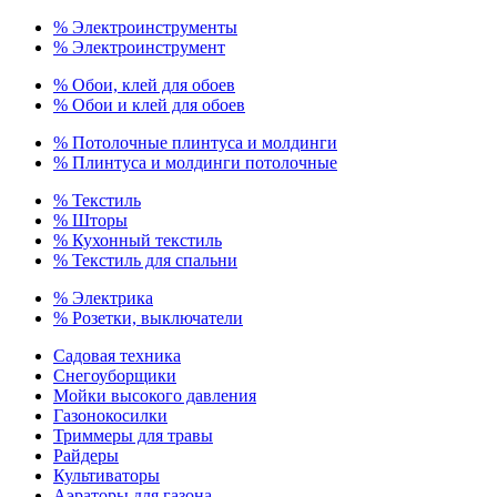
% Электроинструменты
% Электроинструмент
% Обои, клей для обоев
% Обои и клей для обоев
% Потолочные плинтуса и молдинги
% Плинтуса и молдинги потолочные
% Текстиль
% Шторы
% Кухонный текстиль
% Текстиль для спальни
% Электрика
% Розетки, выключатели
Садовая техника
Снегоуборщики
Мойки высокого давления
Газонокосилки
Триммеры для травы
Райдеры
Культиваторы
Аэраторы для газона