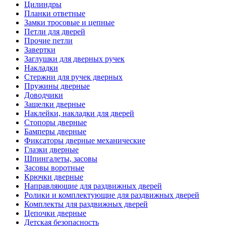
Цилиндры
Планки ответные
Замки тросовые и цепные
Петли для дверей
Прочие петли
Завертки
Заглушки для дверных ручек
Накладки
Стержни для ручек дверных
Пружины дверные
Доводчики
Защелки дверные
Наклейки, накладки для дверей
Стопоры дверные
Бамперы дверные
Фиксаторы дверные механические
Глазки дверные
Шпингалеты, засовы
Засовы воротные
Крючки дверные
Направляющие для раздвижных дверей
Ролики и комплектующие для раздвижных дверей
Комплекты для раздвижных дверей
Цепочки дверные
Детская безопасность