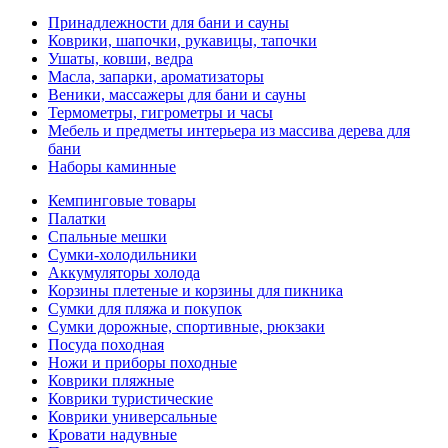
Принадлежности для бани и сауны
Коврики, шапочки, рукавицы, тапочки
Ушаты, ковши, ведра
Масла, запарки, ароматизаторы
Веники, массажеры для бани и сауны
Термометры, гигрометры и часы
Мебель и предметы интерьера из массива дерева для
бани
Наборы каминные
Кемпинговые товары
Палатки
Спальные мешки
Сумки-холодильники
Аккумуляторы холода
Корзины плетеные и корзины для пикника
Сумки для пляжа и покупок
Сумки дорожные, спортивные, рюкзаки
Посуда походная
Ножи и приборы походные
Коврики пляжные
Коврики туристические
Коврики универсальные
Кровати надувные