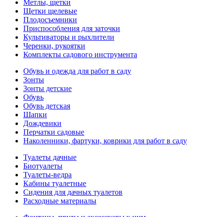
Метлы, щетки
Щетки щелевые
Плодосъемники
Приспособления для заточки
Культиваторы и рыхлители
Черенки, рукоятки
Комплекты садового инструмента
Обувь и одежда для работ в саду
Зонты
Зонты детские
Обувь
Обувь детская
Шапки
Дождевики
Перчатки садовые
Наколенники, фартуки, коврики для работ в саду
Туалеты дачные
Биотуалеты
Туалеты-ведра
Кабины туалетные
Сидения для дачных туалетов
Расходные материалы