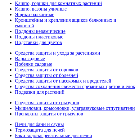
Кашпо, горшки для комнатных растений
Кашпо, вазоны уличные
Ящики балконные
Кронштейны и крепления ящиков балконных и
емкостей
Поддоны керамические
Поддоны пластиковые
Подставки для цветов
Средства защиты и ухода за растениями
Вары садовые
Побелки садовые
Средства защиты от сорняков
Средства защиты от болезней
Средства защиты от насекомых и вредителей
Средства сохранения свежести срезанных цветов и елок
Подвязки для растений
Средства защиты от грызунов
Мышеловки, крысоловки, ультразвуковые отпугиватели
Препараты защиты от грызунов
Печи для бани и сауны
Термозащита для печей
Баки водонагревательные для печей