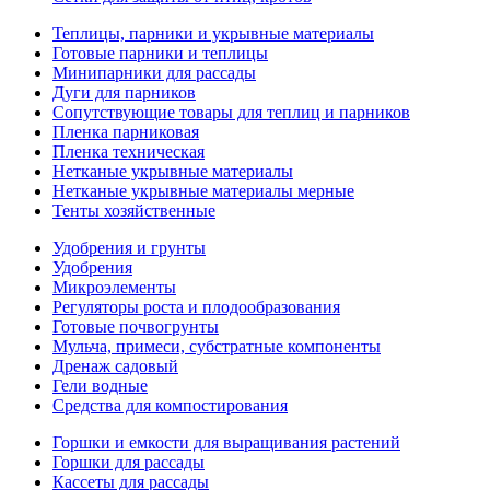
Теплицы, парники и укрывные материалы
Готовые парники и теплицы
Минипарники для рассады
Дуги для парников
Сопутствующие товары для теплиц и парников
Пленка парниковая
Пленка техническая
Нетканые укрывные материалы
Нетканые укрывные материалы мерные
Тенты хозяйственные
Удобрения и грунты
Удобрения
Микроэлементы
Регуляторы роста и плодообразования
Готовые почвогрунты
Мульча, примеси, субстратные компоненты
Дренаж садовый
Гели водные
Средства для компостирования
Горшки и емкости для выращивания растений
Горшки для рассады
Кассеты для рассады