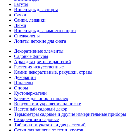
Батуты
Инвентарь для спорта
Сачки
Санки, ледянки
Лыжи
Инвентарь для зимнего спорта
Снежколепы
Лопаты детские для снега
Декоративные элементы
Садовые фигуры
Арки для цветов и растений
Растения искусственные
Камни декоративные, ракушки, стразы
Декорации
Шпалеры
Опоры
Кустодержатели
Крепеж для опор и шпалер
Вертушки и украшения на ножке
Настенный садовый декор
Термометры садовые и другие измерительные приборы
Скворечники садовые
Таблички и указатели для растений
Сетки для защиты от птиц, кротов