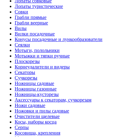
Лопаты совковые
Лопаты туристические
Совки
Грабли прямые
Грабли веерные
Вилы
Вилки посадочные
Конусы посадочные и лункообразователи
Сеялки
Мотыги, полольники
Мотыжки и тяпки ручные
Плоскорезы
Корнеудалители и видеры
Секаторы
Сучкорезы
Ножницы садовые
Ножницы газонные
Ножницы-кусторезы
Аксессуары к секаторам, сучкорезам
Ножи садовые
Ножовки и пилы садовые
Очистители щелевые
Косы, наборы косца
Серпы
Косовища, крепления