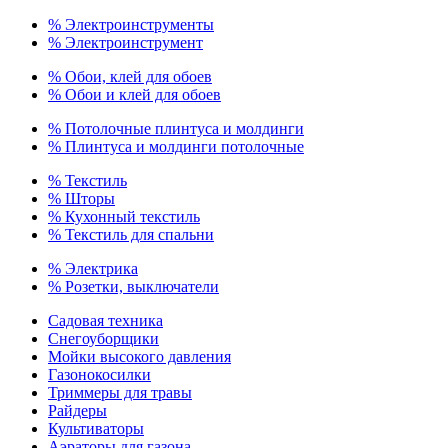
% Электроинструменты
% Электроинструмент
% Обои, клей для обоев
% Обои и клей для обоев
% Потолочные плинтуса и молдинги
% Плинтуса и молдинги потолочные
% Текстиль
% Шторы
% Кухонный текстиль
% Текстиль для спальни
% Электрика
% Розетки, выключатели
Садовая техника
Снегоуборщики
Мойки высокого давления
Газонокосилки
Триммеры для травы
Райдеры
Культиваторы
Аэраторы для газона