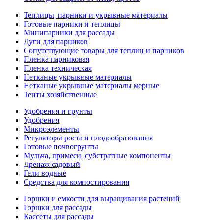
Теплицы, парники и укрывные материалы
Готовые парники и теплицы
Минипарники для рассады
Дуги для парников
Сопутствующие товары для теплиц и парников
Пленка парниковая
Пленка техническая
Нетканые укрывные материалы
Нетканые укрывные материалы мерные
Тенты хозяйственные
Удобрения и грунты
Удобрения
Микроэлементы
Регуляторы роста и плодообразования
Готовые почвогрунты
Мульча, примеси, субстратные компоненты
Дренаж садовый
Гели водные
Средства для компостирования
Горшки и емкости для выращивания растений
Горшки для рассады
Кассеты для рассады