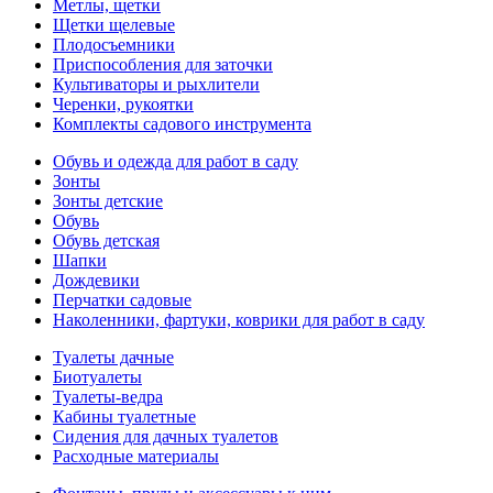
Метлы, щетки
Щетки щелевые
Плодосъемники
Приспособления для заточки
Культиваторы и рыхлители
Черенки, рукоятки
Комплекты садового инструмента
Обувь и одежда для работ в саду
Зонты
Зонты детские
Обувь
Обувь детская
Шапки
Дождевики
Перчатки садовые
Наколенники, фартуки, коврики для работ в саду
Туалеты дачные
Биотуалеты
Туалеты-ведра
Кабины туалетные
Сидения для дачных туалетов
Расходные материалы