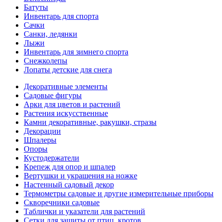
Батуты
Инвентарь для спорта
Сачки
Санки, ледянки
Лыжи
Инвентарь для зимнего спорта
Снежколепы
Лопаты детские для снега
Декоративные элементы
Садовые фигуры
Арки для цветов и растений
Растения искусственные
Камни декоративные, ракушки, стразы
Декорации
Шпалеры
Опоры
Кустодержатели
Крепеж для опор и шпалер
Вертушки и украшения на ножке
Настенный садовый декор
Термометры садовые и другие измерительные приборы
Скворечники садовые
Таблички и указатели для растений
Сетки для защиты от птиц, кротов