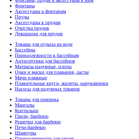
Фонтаны, пруды и аксессуары к ним
Фонтаны
Аксессуары к фонтанам
Пруды
Аксессуары к прудам
Очистка прудов
Декорации для прудов
Товары для отдыха на воде
Бассейны
Принадлежности к бассейнам
Антисептики для бассейнов
Матраcы надувные, плоты
Очки и маски для плавания, ласты
Мячи пляжные
Плавательные круги, жилеты, нарукавники
Насосы для надувных товаров
Товары для пикника
Мангалы
Коптильни
Грили, барбекю
Решетки для барбекю
Печи-барбекю
Шампуры
Принадлежности для гриля