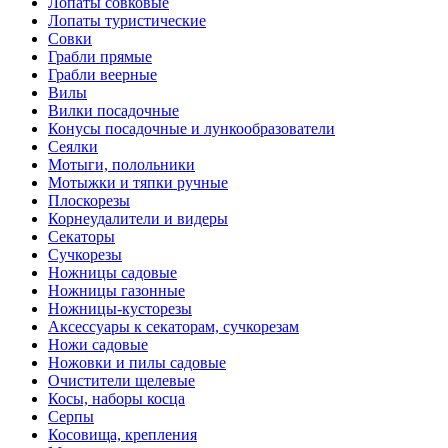
Лопаты совковые
Лопаты туристические
Совки
Грабли прямые
Грабли веерные
Вилы
Вилки посадочные
Конусы посадочные и лункообразователи
Сеялки
Мотыги, полольники
Мотыжки и тяпки ручные
Плоскорезы
Корнеудалители и видеры
Секаторы
Сучкорезы
Ножницы садовые
Ножницы газонные
Ножницы-кусторезы
Аксессуары к секаторам, сучкорезам
Ножи садовые
Ножовки и пилы садовые
Очистители щелевые
Косы, наборы косца
Серпы
Косовища, крепления