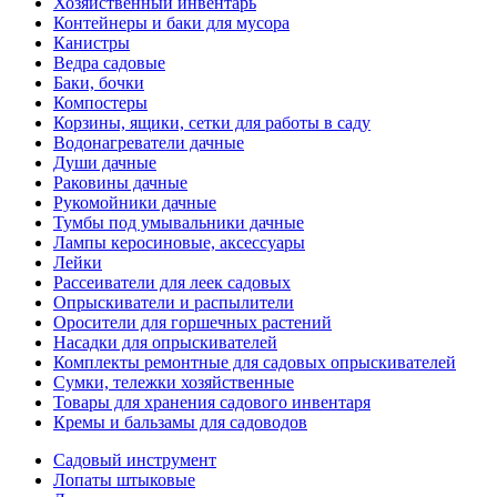
Хозяйственный инвентарь
Контейнеры и баки для мусора
Канистры
Ведра садовые
Баки, бочки
Компостеры
Корзины, ящики, сетки для работы в саду
Водонагреватели дачные
Души дачные
Раковины дачные
Рукомойники дачные
Тумбы под умывальники дачные
Лампы керосиновые, аксессуары
Лейки
Рассеиватели для леек садовых
Опрыскиватели и распылители
Оросители для горшечных растений
Насадки для опрыскивателей
Комплекты ремонтные для садовых опрыскивателей
Сумки, тележки хозяйственные
Товары для хранения садового инвентаря
Кремы и бальзамы для садоводов
Садовый инструмент
Лопаты штыковые