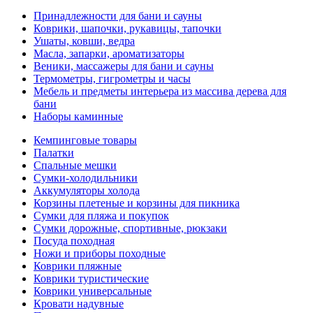
Принадлежности для бани и сауны
Коврики, шапочки, рукавицы, тапочки
Ушаты, ковши, ведра
Масла, запарки, ароматизаторы
Веники, массажеры для бани и сауны
Термометры, гигрометры и часы
Мебель и предметы интерьера из массива дерева для
бани
Наборы каминные
Кемпинговые товары
Палатки
Спальные мешки
Сумки-холодильники
Аккумуляторы холода
Корзины плетеные и корзины для пикника
Сумки для пляжа и покупок
Сумки дорожные, спортивные, рюкзаки
Посуда походная
Ножи и приборы походные
Коврики пляжные
Коврики туристические
Коврики универсальные
Кровати надувные