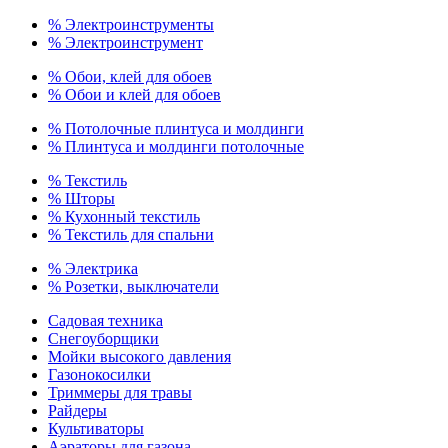
% Электроинструменты
% Электроинструмент
% Обои, клей для обоев
% Обои и клей для обоев
% Потолочные плинтуса и молдинги
% Плинтуса и молдинги потолочные
% Текстиль
% Шторы
% Кухонный текстиль
% Текстиль для спальни
% Электрика
% Розетки, выключатели
Садовая техника
Снегоуборщики
Мойки высокого давления
Газонокосилки
Триммеры для травы
Райдеры
Культиваторы
Аэраторы для газона