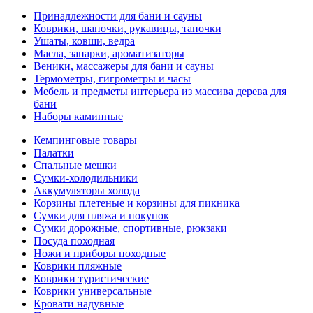
Принадлежности для бани и сауны
Коврики, шапочки, рукавицы, тапочки
Ушаты, ковши, ведра
Масла, запарки, ароматизаторы
Веники, массажеры для бани и сауны
Термометры, гигрометры и часы
Мебель и предметы интерьера из массива дерева для
бани
Наборы каминные
Кемпинговые товары
Палатки
Спальные мешки
Сумки-холодильники
Аккумуляторы холода
Корзины плетеные и корзины для пикника
Сумки для пляжа и покупок
Сумки дорожные, спортивные, рюкзаки
Посуда походная
Ножи и приборы походные
Коврики пляжные
Коврики туристические
Коврики универсальные
Кровати надувные