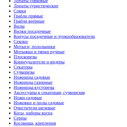
Лопаты совковые
Лопаты туристические
Совки
Грабли прямые
Грабли веерные
Вилы
Вилки посадочные
Конусы посадочные и лункообразователи
Сеялки
Мотыги, полольники
Мотыжки и тяпки ручные
Плоскорезы
Корнеудалители и видеры
Секаторы
Сучкорезы
Ножницы садовые
Ножницы газонные
Ножницы-кусторезы
Аксессуары к секаторам, сучкорезам
Ножи садовые
Ножовки и пилы садовые
Очистители щелевые
Косы, наборы косца
Серпы
Косовища, крепления