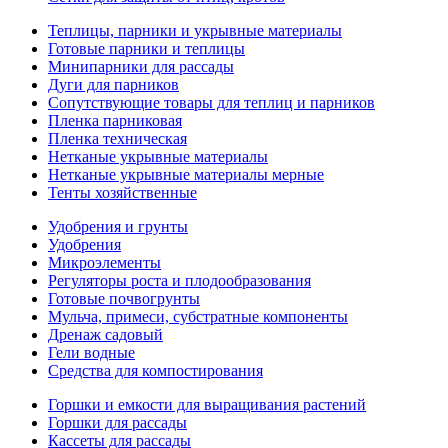
Теплицы, парники и укрывные материалы
Готовые парники и теплицы
Минипарники для рассады
Дуги для парников
Сопутствующие товары для теплиц и парников
Пленка парниковая
Пленка техническая
Нетканые укрывные материалы
Нетканые укрывные материалы мерные
Тенты хозяйственные
Удобрения и грунты
Удобрения
Микроэлементы
Регуляторы роста и плодообразования
Готовые почвогрунты
Мульча, примеси, субстратные компоненты
Дренаж садовый
Гели водные
Средства для компостирования
Горшки и емкости для выращивания растений
Горшки для рассады
Кассеты для рассады