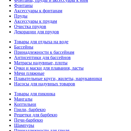
Фонтаны, пруды и аксессуары к ним
Фонтаны
Аксессуары к фонтанам
Пруды
Аксессуары к прудам
Очистка прудов
Декорации для прудов
Товары для отдыха на воде
Бассейны
Принадлежности к бассейнам
Антисептики для бассейнов
Матраcы надувные, плоты
Очки и маски для плавания, ласты
Мячи пляжные
Плавательные круги, жилеты, нарукавники
Насосы для надувных товаров
Товары для пикника
Мангалы
Коптильни
Грили, барбекю
Решетки для барбекю
Печи-барбекю
Шампуры
Принадлежности для гриля