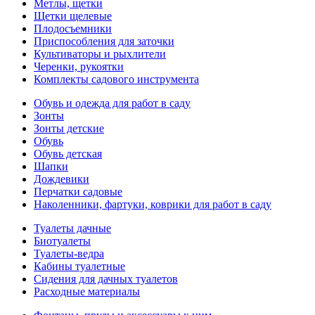
Метлы, щетки
Щетки щелевые
Плодосъемники
Приспособления для заточки
Культиваторы и рыхлители
Черенки, рукоятки
Комплекты садового инструмента
Обувь и одежда для работ в саду
Зонты
Зонты детские
Обувь
Обувь детская
Шапки
Дождевики
Перчатки садовые
Наколенники, фартуки, коврики для работ в саду
Туалеты дачные
Биотуалеты
Туалеты-ведра
Кабины туалетные
Сидения для дачных туалетов
Расходные материалы