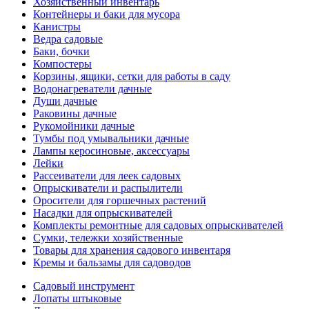
Хозяйственный инвентарь
Контейнеры и баки для мусора
Канистры
Ведра садовые
Баки, бочки
Компостеры
Корзины, ящики, сетки для работы в саду
Водонагреватели дачные
Души дачные
Раковины дачные
Рукомойники дачные
Тумбы под умывальники дачные
Лампы керосиновые, аксессуары
Лейки
Рассеиватели для леек садовых
Опрыскиватели и распылители
Оросители для горшечных растений
Насадки для опрыскивателей
Комплекты ремонтные для садовых опрыскивателей
Сумки, тележки хозяйственные
Товары для хранения садового инвентаря
Кремы и бальзамы для садоводов
Садовый инструмент
Лопаты штыковые