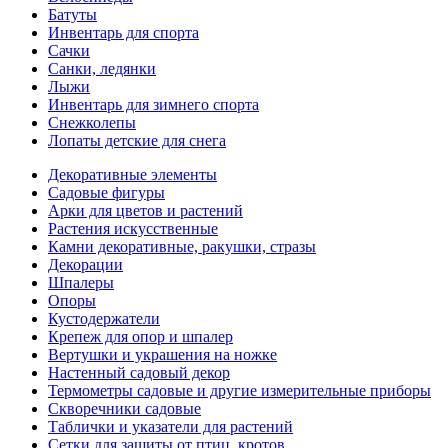
Батуты
Инвентарь для спорта
Сачки
Санки, ледянки
Лыжи
Инвентарь для зимнего спорта
Снежколепы
Лопаты детские для снега
Декоративные элементы
Садовые фигуры
Арки для цветов и растений
Растения искусственные
Камни декоративные, ракушки, стразы
Декорации
Шпалеры
Опоры
Кустодержатели
Крепеж для опор и шпалер
Вертушки и украшения на ножке
Настенный садовый декор
Термометры садовые и другие измерительные приборы
Скворечники садовые
Таблички и указатели для растений
Сетки для защиты от птиц, кротов