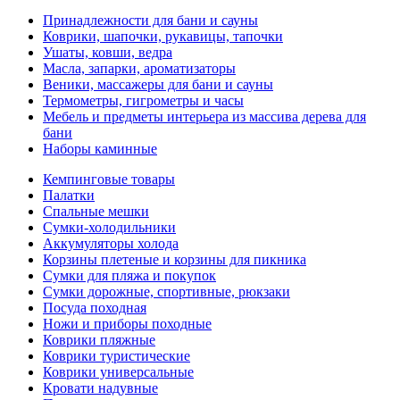
Принадлежности для бани и сауны
Коврики, шапочки, рукавицы, тапочки
Ушаты, ковши, ведра
Масла, запарки, ароматизаторы
Веники, массажеры для бани и сауны
Термометры, гигрометры и часы
Мебель и предметы интерьера из массива дерева для
бани
Наборы каминные
Кемпинговые товары
Палатки
Спальные мешки
Сумки-холодильники
Аккумуляторы холода
Корзины плетеные и корзины для пикника
Сумки для пляжа и покупок
Сумки дорожные, спортивные, рюкзаки
Посуда походная
Ножи и приборы походные
Коврики пляжные
Коврики туристические
Коврики универсальные
Кровати надувные