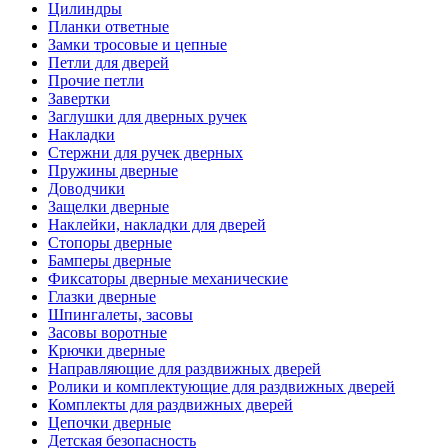
Цилиндры
Планки ответные
Замки тросовые и цепные
Петли для дверей
Прочие петли
Завертки
Заглушки для дверных ручек
Накладки
Стержни для ручек дверных
Пружины дверные
Доводчики
Защелки дверные
Наклейки, накладки для дверей
Стопоры дверные
Бамперы дверные
Фиксаторы дверные механические
Глазки дверные
Шпингалеты, засовы
Засовы воротные
Крючки дверные
Направляющие для раздвижных дверей
Ролики и комплектующие для раздвижных дверей
Комплекты для раздвижных дверей
Цепочки дверные
Детская безопасность