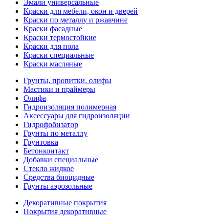
Эмали универсальные
Краски для мебели, окон и дверей
Краски по металлу и ржавчине
Краски фасадные
Краски термостойкие
Краски для пола
Краски специальные
Краски масляные
Грунты, пропитки, олифы
Мастики и праймеры
Олифа
Гидроизоляция полимерная
Аксессуары для гидроизоляции
Гидрофобизатор
Грунты по металлу
Грунтовка
Бетонконтакт
Добавки специальные
Стекло жидкое
Средства биоцидные
Грунты аэрозольные
Декоративные покрытия
Покрытия декоративные