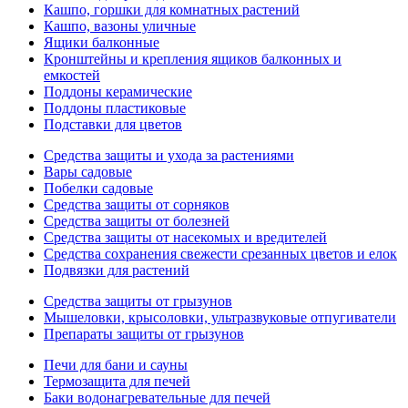
Кашпо, горшки для комнатных растений
Кашпо, вазоны уличные
Ящики балконные
Кронштейны и крепления ящиков балконных и
емкостей
Поддоны керамические
Поддоны пластиковые
Подставки для цветов
Средства защиты и ухода за растениями
Вары садовые
Побелки садовые
Средства защиты от сорняков
Средства защиты от болезней
Средства защиты от насекомых и вредителей
Средства сохранения свежести срезанных цветов и елок
Подвязки для растений
Средства защиты от грызунов
Мышеловки, крысоловки, ультразвуковые отпугиватели
Препараты защиты от грызунов
Печи для бани и сауны
Термозащита для печей
Баки водонагревательные для печей