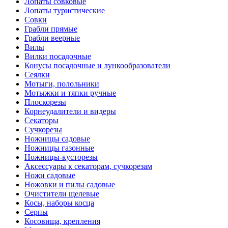
Лопаты совковые
Лопаты туристические
Совки
Грабли прямые
Грабли веерные
Вилы
Вилки посадочные
Конусы посадочные и лункообразователи
Сеялки
Мотыги, полольники
Мотыжки и тяпки ручные
Плоскорезы
Корнеудалители и видеры
Секаторы
Сучкорезы
Ножницы садовые
Ножницы газонные
Ножницы-кусторезы
Аксессуары к секаторам, сучкорезам
Ножи садовые
Ножовки и пилы садовые
Очистители щелевые
Косы, наборы косца
Серпы
Косовища, крепления