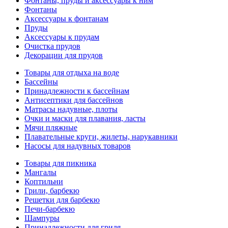
Фонтаны, пруды и аксессуары к ним
Фонтаны
Аксессуары к фонтанам
Пруды
Аксессуары к прудам
Очистка прудов
Декорации для прудов
Товары для отдыха на воде
Бассейны
Принадлежности к бассейнам
Антисептики для бассейнов
Матраcы надувные, плоты
Очки и маски для плавания, ласты
Мячи пляжные
Плавательные круги, жилеты, нарукавники
Насосы для надувных товаров
Товары для пикника
Мангалы
Коптильни
Грили, барбекю
Решетки для барбекю
Печи-барбекю
Шампуры
Принадлежности для гриля