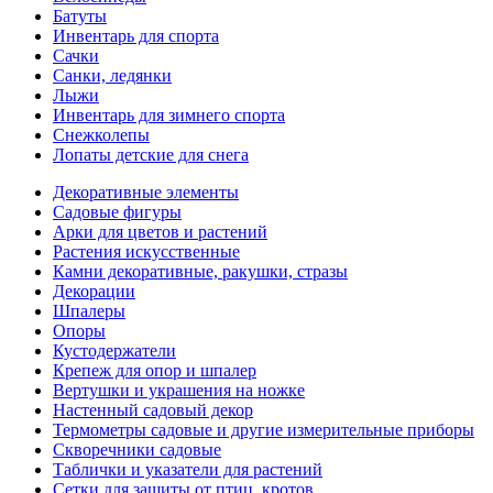
Батуты
Инвентарь для спорта
Сачки
Санки, ледянки
Лыжи
Инвентарь для зимнего спорта
Снежколепы
Лопаты детские для снега
Декоративные элементы
Садовые фигуры
Арки для цветов и растений
Растения искусственные
Камни декоративные, ракушки, стразы
Декорации
Шпалеры
Опоры
Кустодержатели
Крепеж для опор и шпалер
Вертушки и украшения на ножке
Настенный садовый декор
Термометры садовые и другие измерительные приборы
Скворечники садовые
Таблички и указатели для растений
Сетки для защиты от птиц, кротов