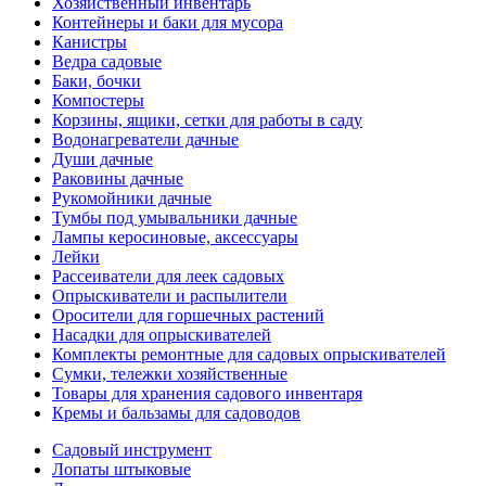
Хозяйственный инвентарь
Контейнеры и баки для мусора
Канистры
Ведра садовые
Баки, бочки
Компостеры
Корзины, ящики, сетки для работы в саду
Водонагреватели дачные
Души дачные
Раковины дачные
Рукомойники дачные
Тумбы под умывальники дачные
Лампы керосиновые, аксессуары
Лейки
Рассеиватели для леек садовых
Опрыскиватели и распылители
Оросители для горшечных растений
Насадки для опрыскивателей
Комплекты ремонтные для садовых опрыскивателей
Сумки, тележки хозяйственные
Товары для хранения садового инвентаря
Кремы и бальзамы для садоводов
Садовый инструмент
Лопаты штыковые