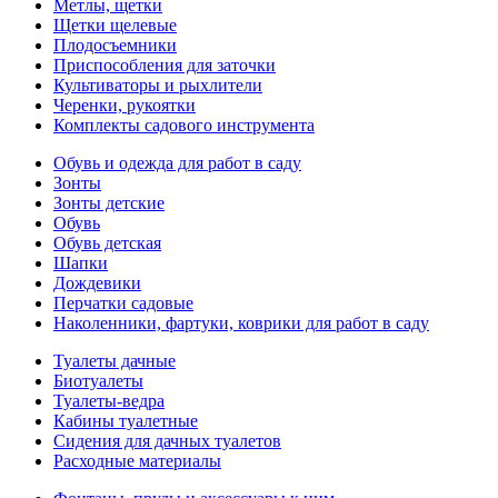
Метлы, щетки
Щетки щелевые
Плодосъемники
Приспособления для заточки
Культиваторы и рыхлители
Черенки, рукоятки
Комплекты садового инструмента
Обувь и одежда для работ в саду
Зонты
Зонты детские
Обувь
Обувь детская
Шапки
Дождевики
Перчатки садовые
Наколенники, фартуки, коврики для работ в саду
Туалеты дачные
Биотуалеты
Туалеты-ведра
Кабины туалетные
Сидения для дачных туалетов
Расходные материалы