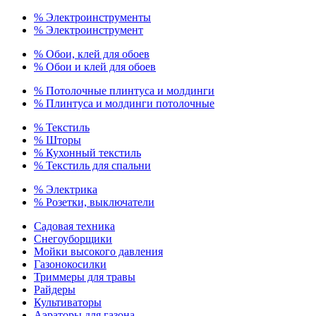
% Электроинструменты
% Электроинструмент
% Обои, клей для обоев
% Обои и клей для обоев
% Потолочные плинтуса и молдинги
% Плинтуса и молдинги потолочные
% Текстиль
% Шторы
% Кухонный текстиль
% Текстиль для спальни
% Электрика
% Розетки, выключатели
Садовая техника
Снегоуборщики
Мойки высокого давления
Газонокосилки
Триммеры для травы
Райдеры
Культиваторы
Аэраторы для газона