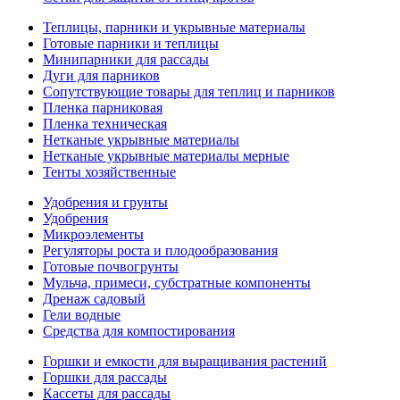
Теплицы, парники и укрывные материалы
Готовые парники и теплицы
Минипарники для рассады
Дуги для парников
Сопутствующие товары для теплиц и парников
Пленка парниковая
Пленка техническая
Нетканые укрывные материалы
Нетканые укрывные материалы мерные
Тенты хозяйственные
Удобрения и грунты
Удобрения
Микроэлементы
Регуляторы роста и плодообразования
Готовые почвогрунты
Мульча, примеси, субстратные компоненты
Дренаж садовый
Гели водные
Средства для компостирования
Горшки и емкости для выращивания растений
Горшки для рассады
Кассеты для рассады