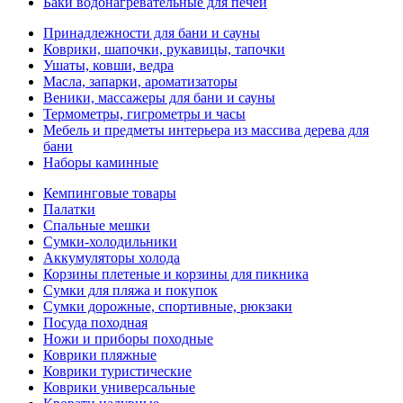
Баки водонагревательные для печей
Принадлежности для бани и сауны
Коврики, шапочки, рукавицы, тапочки
Ушаты, ковши, ведра
Масла, запарки, ароматизаторы
Веники, массажеры для бани и сауны
Термометры, гигрометры и часы
Мебель и предметы интерьера из массива дерева для
бани
Наборы каминные
Кемпинговые товары
Палатки
Спальные мешки
Сумки-холодильники
Аккумуляторы холода
Корзины плетеные и корзины для пикника
Сумки для пляжа и покупок
Сумки дорожные, спортивные, рюкзаки
Посуда походная
Ножи и приборы походные
Коврики пляжные
Коврики туристические
Коврики универсальные