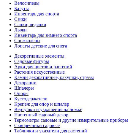
Велосипеды
Батуты
Инвентарь для спорта
Сачки
Санки, ледянки
Лыжи
Инвентарь для зимнего спорта
Снежколепы
Лопаты детские для снега
Декоративные элементы
Садовые фигуры
Арки для цветов и растений
Растения искусственные
Камни декоративные, ракушки, стразы
Декорации
Шпалеры
Опоры
Кустодержатели
Крепеж для опор и шпалер
Вертушки и украшения на ножке
Настенный садовый декор
Термометры садовые и другие измерительные приборы
Скворечники садовые
Таблички и указатели для растений