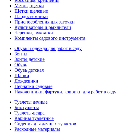
Косовища, крепления
Метлы, щетки
Щетки щелевые
Плодосъемники
Приспособления для заточки
Культиваторы и рыхлители
Черенки, рукоятки
Комплекты садового инструмента
Обувь и одежда для работ в саду
Зонты
Зонты детские
Обувь
Обувь детская
Шапки
Дождевики
Перчатки садовые
Наколенники, фартуки, коврики для работ в саду
Туалеты дачные
Биотуалеты
Туалеты-ведра
Кабины туалетные
Сидения для дачных туалетов
Расходные материалы