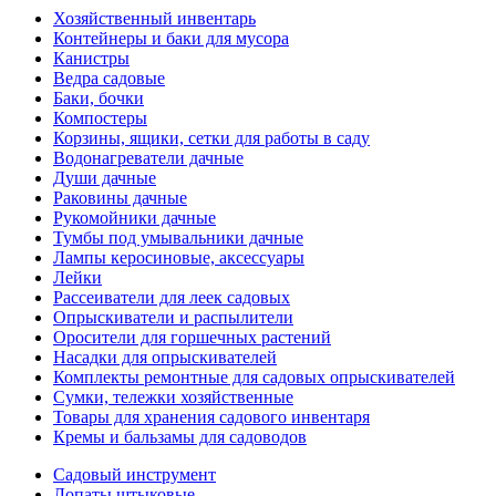
Хозяйственный инвентарь
Контейнеры и баки для мусора
Канистры
Ведра садовые
Баки, бочки
Компостеры
Корзины, ящики, сетки для работы в саду
Водонагреватели дачные
Души дачные
Раковины дачные
Рукомойники дачные
Тумбы под умывальники дачные
Лампы керосиновые, аксессуары
Лейки
Рассеиватели для леек садовых
Опрыскиватели и распылители
Оросители для горшечных растений
Насадки для опрыскивателей
Комплекты ремонтные для садовых опрыскивателей
Сумки, тележки хозяйственные
Товары для хранения садового инвентаря
Кремы и бальзамы для садоводов
Садовый инструмент
Лопаты штыковые