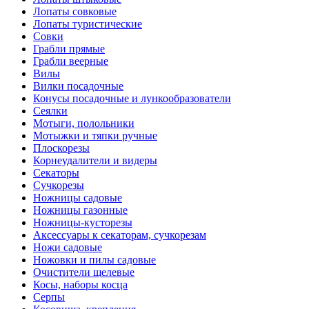
Лопаты совковые
Лопаты туристические
Совки
Грабли прямые
Грабли веерные
Вилы
Вилки посадочные
Конусы посадочные и лункообразователи
Сеялки
Мотыги, полольники
Мотыжки и тяпки ручные
Плоскорезы
Корнеудалители и видеры
Секаторы
Сучкорезы
Ножницы садовые
Ножницы газонные
Ножницы-кусторезы
Аксессуары к секаторам, сучкорезам
Ножи садовые
Ножовки и пилы садовые
Очистители щелевые
Косы, наборы косца
Серпы