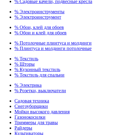
% Садовые качели, подвесные кресла
% Электроинструменты
% Электроинструмент
% Обои, клей для обоев
% Обои и клей для обоев
% Потолочные плинтуса и молдинги
% Плинтуса и молдинги потолочные
% Текстиль
% Шторы
% Кухонный текстиль
% Текстиль для спальни
% Электрика
% Розетки, выключатели
Садовая техника
Снегоуборщики
Мойки высокого давления
Газонокосилки
Триммеры для травы
Райдеры
Культиваторы