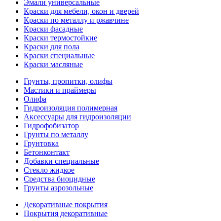
Эмали универсальные
Краски для мебели, окон и дверей
Краски по металлу и ржавчине
Краски фасадные
Краски термостойкие
Краски для пола
Краски специальные
Краски масляные
Грунты, пропитки, олифы
Мастики и праймеры
Олифа
Гидроизоляция полимерная
Аксессуары для гидроизоляции
Гидрофобизатор
Грунты по металлу
Грунтовка
Бетонконтакт
Добавки специальные
Стекло жидкое
Средства биоцидные
Грунты аэрозольные
Декоративные покрытия
Покрытия декоративные