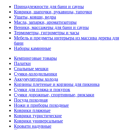
Принадлежности для бани и сауны
Коврики, шапочки, рукавицы, тапочки
Ушаты, ковши, ведра
Масла, запарки, ароматизаторы
Веники, массажеры для бани и сауны
Термометры, гигрометры и часы
Мебель и предметы интерьера из массива дерева для
бани
Наборы каминные
Кемпинговые товары
Палатки
Спальные мешки
Сумки-холодильники
Аккумуляторы холода
Корзины плетеные и корзины для пикника
Сумки для пляжа и покупок
Сумки дорожные, спортивные, рюкзаки
Посуда походная
Ножи и приборы походные
Коврики пляжные
Коврики туристические
Коврики универсальные
Кровати надувные