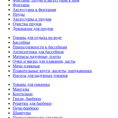
Фонтаны, пруды и аксессуары к ним
Фонтаны
Аксессуары к фонтанам
Пруды
Аксессуары к прудам
Очистка прудов
Декорации для прудов
Товары для отдыха на воде
Бассейны
Принадлежности к бассейнам
Антисептики для бассейнов
Матраcы надувные, плоты
Очки и маски для плавания, ласты
Мячи пляжные
Плавательные круги, жилеты, нарукавники
Насосы для надувных товаров
Товары для пикника
Мангалы
Коптильни
Грили, барбекю
Решетки для барбекю
Печи-барбекю
Шампуры
Принадлежности для гриля