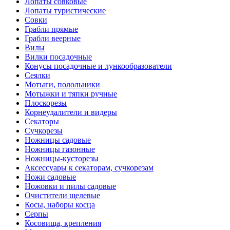
Лопаты совковые
Лопаты туристические
Совки
Грабли прямые
Грабли веерные
Вилы
Вилки посадочные
Конусы посадочные и лункообразователи
Сеялки
Мотыги, полольники
Мотыжки и тяпки ручные
Плоскорезы
Корнеудалители и видеры
Секаторы
Сучкорезы
Ножницы садовые
Ножницы газонные
Ножницы-кусторезы
Аксессуары к секаторам, сучкорезам
Ножи садовые
Ножовки и пилы садовые
Очистители щелевые
Косы, наборы косца
Серпы
Косовища, крепления