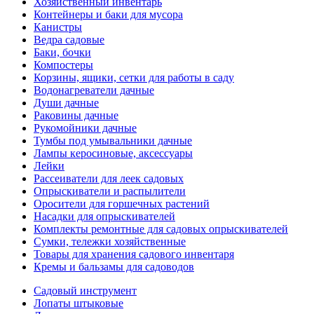
Хозяйственный инвентарь
Контейнеры и баки для мусора
Канистры
Ведра садовые
Баки, бочки
Компостеры
Корзины, ящики, сетки для работы в саду
Водонагреватели дачные
Души дачные
Раковины дачные
Рукомойники дачные
Тумбы под умывальники дачные
Лампы керосиновые, аксессуары
Лейки
Рассеиватели для леек садовых
Опрыскиватели и распылители
Оросители для горшечных растений
Насадки для опрыскивателей
Комплекты ремонтные для садовых опрыскивателей
Сумки, тележки хозяйственные
Товары для хранения садового инвентаря
Кремы и бальзамы для садоводов
Садовый инструмент
Лопаты штыковые