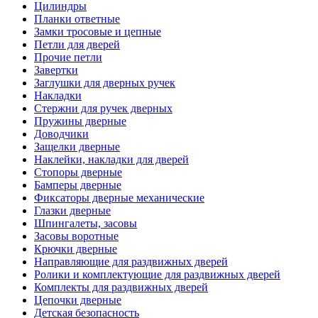
Цилиндры
Планки ответные
Замки тросовые и цепные
Петли для дверей
Прочие петли
Завертки
Заглушки для дверных ручек
Накладки
Стержни для ручек дверных
Пружины дверные
Доводчики
Защелки дверные
Наклейки, накладки для дверей
Стопоры дверные
Бамперы дверные
Фиксаторы дверные механические
Глазки дверные
Шпингалеты, засовы
Засовы воротные
Крючки дверные
Направляющие для раздвижных дверей
Ролики и комплектующие для раздвижных дверей
Комплекты для раздвижных дверей
Цепочки дверные
Детская безопасность