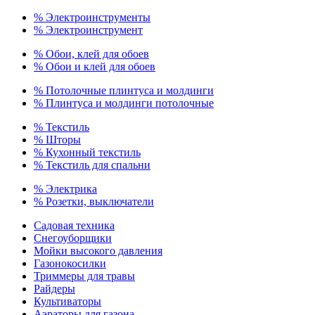
% Электроинструменты
% Электроинструмент
% Обои, клей для обоев
% Обои и клей для обоев
% Потолочные плинтуса и молдинги
% Плинтуса и молдинги потолочные
% Текстиль
% Шторы
% Кухонный текстиль
% Текстиль для спальни
% Электрика
% Розетки, выключатели
Садовая техника
Снегоуборщики
Мойки высокого давления
Газонокосилки
Триммеры для травы
Райдеры
Культиваторы
Аэраторы для газона