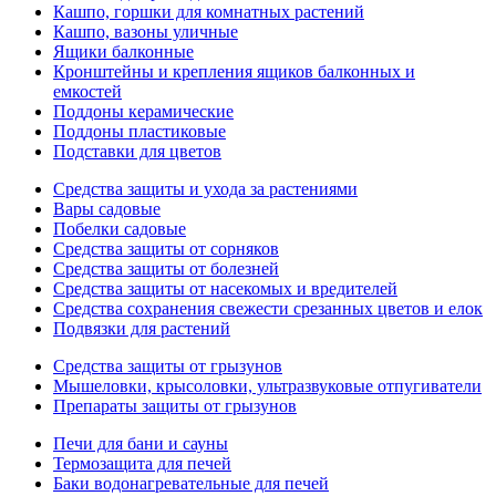
Кашпо, горшки для комнатных растений
Кашпо, вазоны уличные
Ящики балконные
Кронштейны и крепления ящиков балконных и
емкостей
Поддоны керамические
Поддоны пластиковые
Подставки для цветов
Средства защиты и ухода за растениями
Вары садовые
Побелки садовые
Средства защиты от сорняков
Средства защиты от болезней
Средства защиты от насекомых и вредителей
Средства сохранения свежести срезанных цветов и елок
Подвязки для растений
Средства защиты от грызунов
Мышеловки, крысоловки, ультразвуковые отпугиватели
Препараты защиты от грызунов
Печи для бани и сауны
Термозащита для печей
Баки водонагревательные для печей