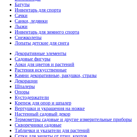
Батуты
Инвентарь для спорта
Сачки
Санки, ледянки
Лыжи
Инвентарь для зимнего спорта
Снежколепы
Лопаты детские для снега
Декоративные элементы
Садовые фигуры
Арки для цветов и растений
Растения искусственные
Камни декоративные, ракушки, стразы
Декорации
Шпалеры
Опоры
Кустодержатели
Крепеж для опор и шпалер
Вертушки и украшения на ножке
Настенный садовый декор
Термометры садовые и другие измерительные приборы
Скворечники садовые
Таблички и указатели для растений
Сетки для защиты от птиц, кротов