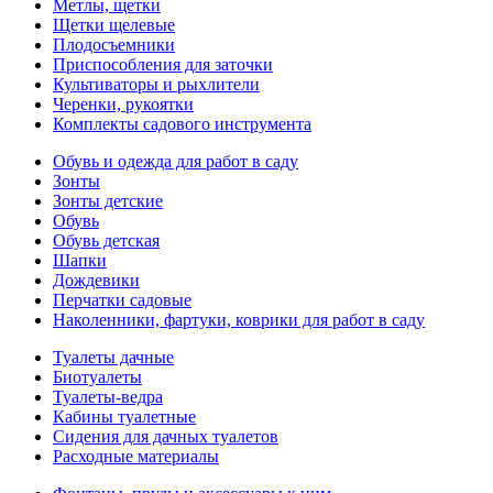
Метлы, щетки
Щетки щелевые
Плодосъемники
Приспособления для заточки
Культиваторы и рыхлители
Черенки, рукоятки
Комплекты садового инструмента
Обувь и одежда для работ в саду
Зонты
Зонты детские
Обувь
Обувь детская
Шапки
Дождевики
Перчатки садовые
Наколенники, фартуки, коврики для работ в саду
Туалеты дачные
Биотуалеты
Туалеты-ведра
Кабины туалетные
Сидения для дачных туалетов
Расходные материалы