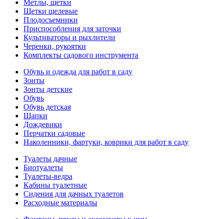
Метлы, щетки
Щетки щелевые
Плодосъемники
Приспособления для заточки
Культиваторы и рыхлители
Черенки, рукоятки
Комплекты садового инструмента
Обувь и одежда для работ в саду
Зонты
Зонты детские
Обувь
Обувь детская
Шапки
Дождевики
Перчатки садовые
Наколенники, фартуки, коврики для работ в саду
Туалеты дачные
Биотуалеты
Туалеты-ведра
Кабины туалетные
Сидения для дачных туалетов
Расходные материалы