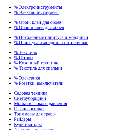
% Электроинструменты
% Электроинструмент
% Обои, клей для обоев
% Обои и клей для обоев
% Потолочные плинтуса и молдинги
% Плинтуса и молдинги потолочные
% Текстиль
% Шторы
% Кухонный текстиль
% Текстиль для спальни
% Электрика
% Розетки, выключатели
Садовая техника
Снегоуборщики
Мойки высокого давления
Газонокосилки
Триммеры для травы
Райдеры
Культиваторы
Аэраторы для газона