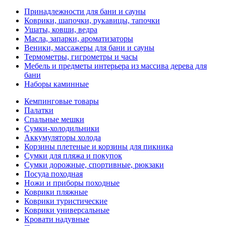
Принадлежности для бани и сауны
Коврики, шапочки, рукавицы, тапочки
Ушаты, ковши, ведра
Масла, запарки, ароматизаторы
Веники, массажеры для бани и сауны
Термометры, гигрометры и часы
Мебель и предметы интерьера из массива дерева для
бани
Наборы каминные
Кемпинговые товары
Палатки
Спальные мешки
Сумки-холодильники
Аккумуляторы холода
Корзины плетеные и корзины для пикника
Сумки для пляжа и покупок
Сумки дорожные, спортивные, рюкзаки
Посуда походная
Ножи и приборы походные
Коврики пляжные
Коврики туристические
Коврики универсальные
Кровати надувные