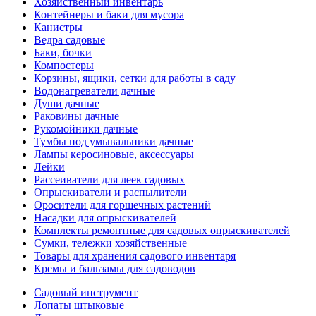
Хозяйственный инвентарь
Контейнеры и баки для мусора
Канистры
Ведра садовые
Баки, бочки
Компостеры
Корзины, ящики, сетки для работы в саду
Водонагреватели дачные
Души дачные
Раковины дачные
Рукомойники дачные
Тумбы под умывальники дачные
Лампы керосиновые, аксессуары
Лейки
Рассеиватели для леек садовых
Опрыскиватели и распылители
Оросители для горшечных растений
Насадки для опрыскивателей
Комплекты ремонтные для садовых опрыскивателей
Сумки, тележки хозяйственные
Товары для хранения садового инвентаря
Кремы и бальзамы для садоводов
Садовый инструмент
Лопаты штыковые