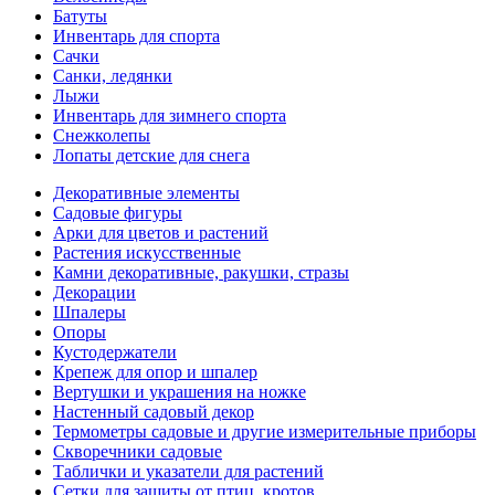
Батуты
Инвентарь для спорта
Сачки
Санки, ледянки
Лыжи
Инвентарь для зимнего спорта
Снежколепы
Лопаты детские для снега
Декоративные элементы
Садовые фигуры
Арки для цветов и растений
Растения искусственные
Камни декоративные, ракушки, стразы
Декорации
Шпалеры
Опоры
Кустодержатели
Крепеж для опор и шпалер
Вертушки и украшения на ножке
Настенный садовый декор
Термометры садовые и другие измерительные приборы
Скворечники садовые
Таблички и указатели для растений
Сетки для защиты от птиц, кротов