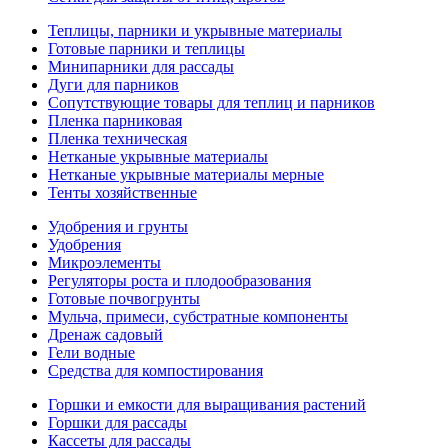
Теплицы, парники и укрывные материалы
Готовые парники и теплицы
Минипарники для рассады
Дуги для парников
Сопутствующие товары для теплиц и парников
Пленка парниковая
Пленка техническая
Нетканые укрывные материалы
Нетканые укрывные материалы мерные
Тенты хозяйственные
Удобрения и грунты
Удобрения
Микроэлементы
Регуляторы роста и плодообразования
Готовые почвогрунты
Мульча, примеси, субстратные компоненты
Дренаж садовый
Гели водные
Средства для компостирования
Горшки и емкости для выращивания растений
Горшки для рассады
Кассеты для рассады