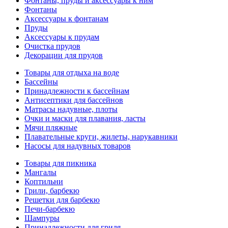
Фонтаны, пруды и аксессуары к ним
Фонтаны
Аксессуары к фонтанам
Пруды
Аксессуары к прудам
Очистка прудов
Декорации для прудов
Товары для отдыха на воде
Бассейны
Принадлежности к бассейнам
Антисептики для бассейнов
Матраcы надувные, плоты
Очки и маски для плавания, ласты
Мячи пляжные
Плавательные круги, жилеты, нарукавники
Насосы для надувных товаров
Товары для пикника
Мангалы
Коптильни
Грили, барбекю
Решетки для барбекю
Печи-барбекю
Шампуры
Принадлежности для гриля