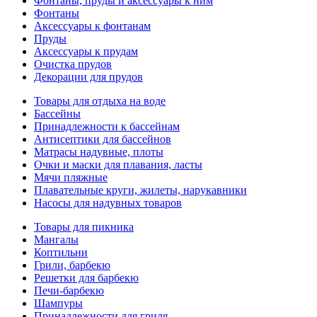
Фонтаны, пруды и аксессуары к ним
Фонтаны
Аксессуары к фонтанам
Пруды
Аксессуары к прудам
Очистка прудов
Декорации для прудов
Товары для отдыха на воде
Бассейны
Принадлежности к бассейнам
Антисептики для бассейнов
Матраcы надувные, плоты
Очки и маски для плавания, ласты
Мячи пляжные
Плавательные круги, жилеты, нарукавники
Насосы для надувных товаров
Товары для пикника
Мангалы
Коптильни
Грили, барбекю
Решетки для барбекю
Печи-барбекю
Шампуры
Принадлежности для гриля