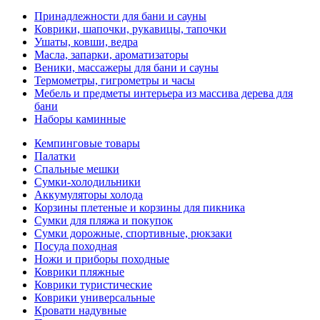
Принадлежности для бани и сауны
Коврики, шапочки, рукавицы, тапочки
Ушаты, ковши, ведра
Масла, запарки, ароматизаторы
Веники, массажеры для бани и сауны
Термометры, гигрометры и часы
Мебель и предметы интерьера из массива дерева для
бани
Наборы каминные
Кемпинговые товары
Палатки
Спальные мешки
Сумки-холодильники
Аккумуляторы холода
Корзины плетеные и корзины для пикника
Сумки для пляжа и покупок
Сумки дорожные, спортивные, рюкзаки
Посуда походная
Ножи и приборы походные
Коврики пляжные
Коврики туристические
Коврики универсальные
Кровати надувные