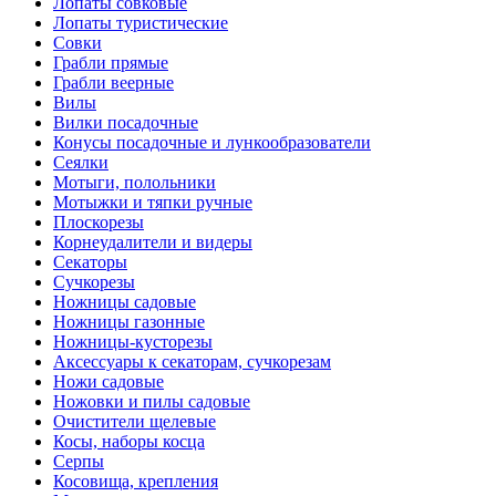
Лопаты совковые
Лопаты туристические
Совки
Грабли прямые
Грабли веерные
Вилы
Вилки посадочные
Конусы посадочные и лункообразователи
Сеялки
Мотыги, полольники
Мотыжки и тяпки ручные
Плоскорезы
Корнеудалители и видеры
Секаторы
Сучкорезы
Ножницы садовые
Ножницы газонные
Ножницы-кусторезы
Аксессуары к секаторам, сучкорезам
Ножи садовые
Ножовки и пилы садовые
Очистители щелевые
Косы, наборы косца
Серпы
Косовища, крепления