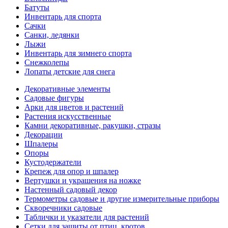
Батуты
Инвентарь для спорта
Сачки
Санки, ледянки
Лыжи
Инвентарь для зимнего спорта
Снежколепы
Лопаты детские для снега
Декоративные элементы
Садовые фигуры
Арки для цветов и растений
Растения искусственные
Камни декоративные, ракушки, стразы
Декорации
Шпалеры
Опоры
Кустодержатели
Крепеж для опор и шпалер
Вертушки и украшения на ножке
Настенный садовый декор
Термометры садовые и другие измерительные приборы
Скворечники садовые
Таблички и указатели для растений
Сетки для защиты от птиц, кротов