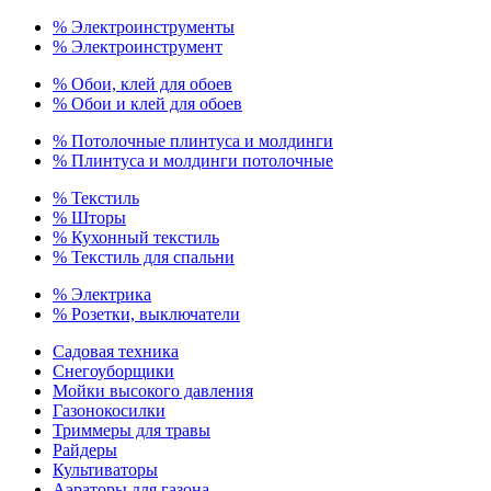
% Электроинструменты
% Электроинструмент
% Обои, клей для обоев
% Обои и клей для обоев
% Потолочные плинтуса и молдинги
% Плинтуса и молдинги потолочные
% Текстиль
% Шторы
% Кухонный текстиль
% Текстиль для спальни
% Электрика
% Розетки, выключатели
Садовая техника
Снегоуборщики
Мойки высокого давления
Газонокосилки
Триммеры для травы
Райдеры
Культиваторы
Аэраторы для газона