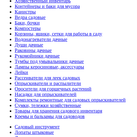
Хозяйственный инвентарь
Контейнеры и баки для мусора
Канистры
Ведра садовые
Баки, бочки
Компостеры
Корзины, ящики, сетки для работы в саду
Водонагреватели дачные
Души дачные
Раковины дачные
Рукомойники дачные
Тумбы под умывальники дачные
Лампы керосиновые, аксессуары
Лейки
Рассеиватели для леек садовых
Опрыскиватели и распылители
Оросители для горшечных растений
Насадки для опрыскивателей
Комплекты ремонтные для садовых опрыскивателей
Сумки, тележки хозяйственные
Товары для хранения садового инвентаря
Кремы и бальзамы для садоводов
Садовый инструмент
Лопаты штыковые