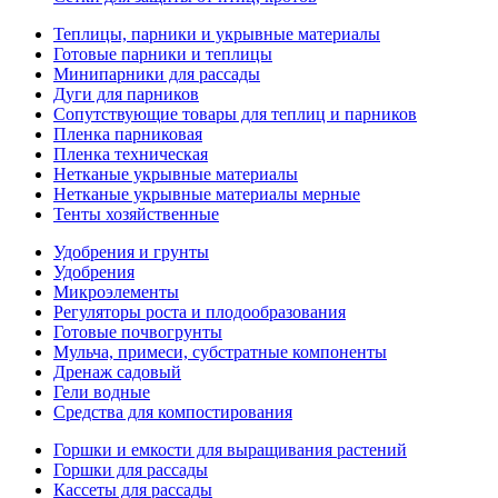
Теплицы, парники и укрывные материалы
Готовые парники и теплицы
Минипарники для рассады
Дуги для парников
Сопутствующие товары для теплиц и парников
Пленка парниковая
Пленка техническая
Нетканые укрывные материалы
Нетканые укрывные материалы мерные
Тенты хозяйственные
Удобрения и грунты
Удобрения
Микроэлементы
Регуляторы роста и плодообразования
Готовые почвогрунты
Мульча, примеси, субстратные компоненты
Дренаж садовый
Гели водные
Средства для компостирования
Горшки и емкости для выращивания растений
Горшки для рассады
Кассеты для рассады