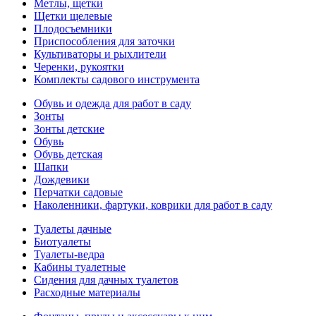
Метлы, щетки
Щетки щелевые
Плодосъемники
Приспособления для заточки
Культиваторы и рыхлители
Черенки, рукоятки
Комплекты садового инструмента
Обувь и одежда для работ в саду
Зонты
Зонты детские
Обувь
Обувь детская
Шапки
Дождевики
Перчатки садовые
Наколенники, фартуки, коврики для работ в саду
Туалеты дачные
Биотуалеты
Туалеты-ведра
Кабины туалетные
Сидения для дачных туалетов
Расходные материалы