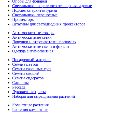
Опоры для фонарей
Светильники акцентного освещения садовые
Подсветка архитектурная
Светильники переносные
Прожекторы
Штативы для светодиодных прожекторов
Антимоскитные товары
Антимоскитные сетки
Ловушки и отпугиватели насекомых
Антимоскитные свечи и факелы
Одежда антимоскитная
Посадочный материал
Семена цветов
Семена газонных трав
Семена овощей
Семена сидератов
Саженцы
Рассада
Луковичные цветы
Наборы для выращивания растений
Комнатные растения
Растения комнатные