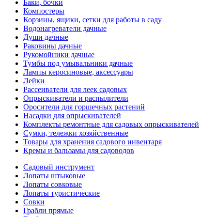
Баки, бочки
Компостеры
Корзины, ящики, сетки для работы в саду
Водонагреватели дачные
Души дачные
Раковины дачные
Рукомойники дачные
Тумбы под умывальники дачные
Лампы керосиновые, аксессуары
Лейки
Рассеиватели для леек садовых
Опрыскиватели и распылители
Оросители для горшечных растений
Насадки для опрыскивателей
Комплекты ремонтные для садовых опрыскивателей
Сумки, тележки хозяйственные
Товары для хранения садового инвентаря
Кремы и бальзамы для садоводов
Садовый инструмент
Лопаты штыковые
Лопаты совковые
Лопаты туристические
Совки
Грабли прямые