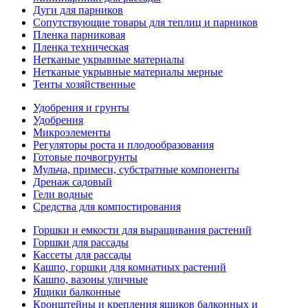
Дуги для парников
Сопутствующие товары для теплиц и парников
Пленка парниковая
Пленка техническая
Нетканые укрывные материалы
Нетканые укрывные материалы мерные
Тенты хозяйственные
Удобрения и грунты
Удобрения
Микроэлементы
Регуляторы роста и плодообразования
Готовые почвогрунты
Мульча, примеси, субстратные компоненты
Дренаж садовый
Гели водные
Средства для компостирования
Горшки и емкости для выращивания растений
Горшки для рассады
Кассеты для рассады
Кашпо, горшки для комнатных растений
Кашпо, вазоны уличные
Ящики балконные
Кронштейны и крепления ящиков балконных и