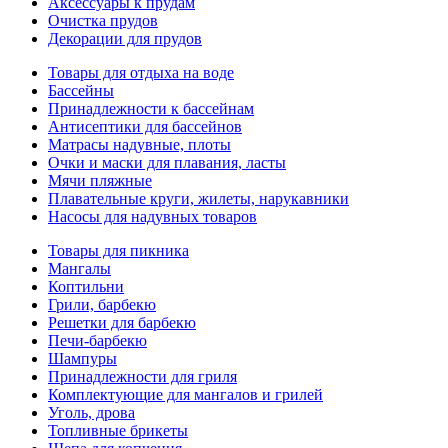
Аксессуары к прудам
Очистка прудов
Декорации для прудов
Товары для отдыха на воде
Бассейны
Принадлежности к бассейнам
Антисептики для бассейнов
Матраcы надувные, плоты
Очки и маски для плавания, ласты
Мячи пляжные
Плавательные круги, жилеты, нарукавники
Насосы для надувных товаров
Товары для пикника
Мангалы
Коптильни
Грили, барбекю
Решетки для барбекю
Печи-барбекю
Шампуры
Принадлежности для гриля
Комплектующие для мангалов и грилей
Уголь, дрова
Топливные брикеты