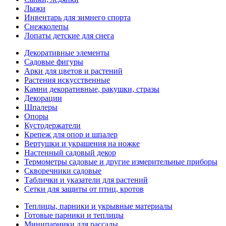
Лыжи
Инвентарь для зимнего спорта
Снежколепы
Лопаты детские для снега
Декоративные элементы
Садовые фигуры
Арки для цветов и растений
Растения искусственные
Камни декоративные, ракушки, стразы
Декорации
Шпалеры
Опоры
Кустодержатели
Крепеж для опор и шпалер
Вертушки и украшения на ножке
Настенный садовый декор
Термометры садовые и другие измерительные приборы
Скворечники садовые
Таблички и указатели для растений
Сетки для защиты от птиц, кротов
Теплицы, парники и укрывные материалы
Готовые парники и теплицы
Минипарники для рассады