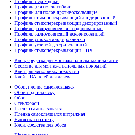
Профили переходные
Профили для полов гибкие
Профили для полов противоскользящие
Профиль стыкоперекрывающий анодированный
Профиль стыкоперекрывающий декорированный
Профиль разноуровневый анодированный
Профиль разноуровневый декорированный
Профиль угловой анодированный
Профиль угловой декорированный
Профиль стыкоперекрывающий ПВХ
Клей, средства для монтажа напольных покрытий
Средства для монтажа напольных покрытий
Клей для напольных покрытий
Клей ПВА, клей для дерева
Обои, пленка самоклеящаяся
Обои под покраску
Обои
Стеклообои
Пленка самоклеящаяся
Пленка самоклеящаяся витражная
Наклейки на стену
Клей, средства для обоев