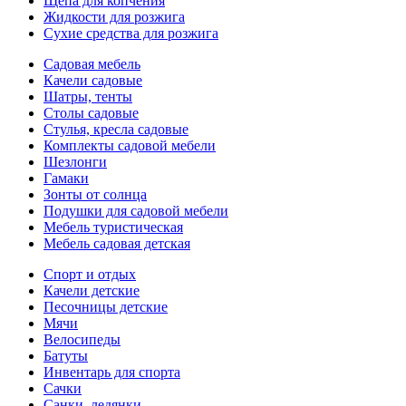
Щепа для копчения
Жидкости для розжига
Сухие средства для розжига
Садовая мебель
Качели садовые
Шатры, тенты
Столы садовые
Стулья, кресла садовые
Комплекты садовой мебели
Шезлонги
Гамаки
Зонты от солнца
Подушки для садовой мебели
Мебель туристическая
Мебель садовая детская
Спорт и отдых
Качели детские
Песочницы детские
Мячи
Велосипеды
Батуты
Инвентарь для спорта
Сачки
Санки, ледянки