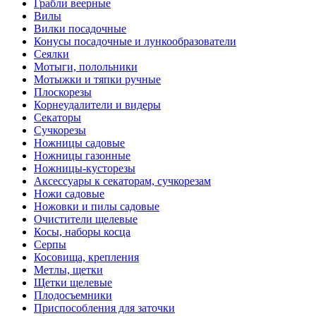
Грабли веерные
Вилы
Вилки посадочные
Конусы посадочные и лункообразователи
Сеялки
Мотыги, полольники
Мотыжки и тяпки ручные
Плоскорезы
Корнеудалители и видеры
Секаторы
Сучкорезы
Ножницы садовые
Ножницы газонные
Ножницы-кусторезы
Аксессуары к секаторам, сучкорезам
Ножи садовые
Ножовки и пилы садовые
Очистители щелевые
Косы, наборы косца
Серпы
Косовища, крепления
Метлы, щетки
Щетки щелевые
Плодосъемники
Приспособления для заточки