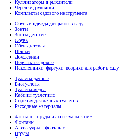
Культиваторы и рыхлители
Черенки, рукоятки
Комплекты садового инструмента
Обувь и одежда для работ в саду
Зонты
Зонты детские
Обувь
Обувь детская
Шапки
Дождевики
Перчатки садовые
Наколенники, фартуки, коврики для работ в саду
Туалеты дачные
Биотуалеты
Туалеты-ведра
Кабины туалетные
Сидения для дачных туалетов
Расходные материалы
Фонтаны, пруды и аксессуары к ним
Фонтаны
Аксессуары к фонтанам
Пруды