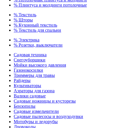
% Плинтуса и молдинги потолочные
% Текстиль
% Шторы
% Кухонный текстиль
% Текстиль для спальни
% Электрика
% Розетки, выключатели
Садовая техника
Снегоуборщики
Мойки высокого давления
Газонокосилки
Триммеры для травы
Райдеры
Культиваторы
Аэраторы для газона
Валики садовые
Садовые ножницы и кусторезы
Бензопилы
Садовые измельчители
Садовые пылесосы и воздуходувки
Мотобуры и ледорубы
Дровоколы