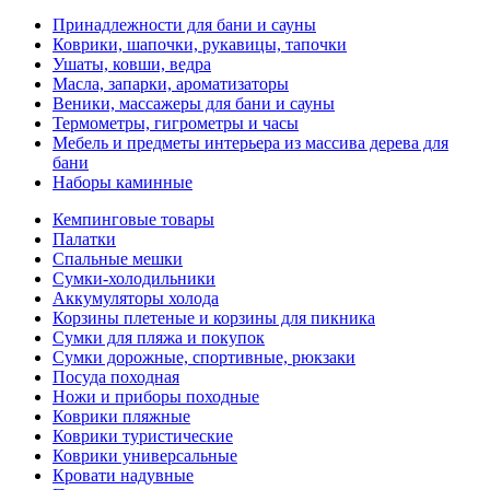
Принадлежности для бани и сауны
Коврики, шапочки, рукавицы, тапочки
Ушаты, ковши, ведра
Масла, запарки, ароматизаторы
Веники, массажеры для бани и сауны
Термометры, гигрометры и часы
Мебель и предметы интерьера из массива дерева для
бани
Наборы каминные
Кемпинговые товары
Палатки
Спальные мешки
Сумки-холодильники
Аккумуляторы холода
Корзины плетеные и корзины для пикника
Сумки для пляжа и покупок
Сумки дорожные, спортивные, рюкзаки
Посуда походная
Ножи и приборы походные
Коврики пляжные
Коврики туристические
Коврики универсальные
Кровати надувные