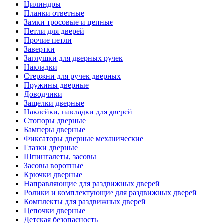
Цилиндры
Планки ответные
Замки тросовые и цепные
Петли для дверей
Прочие петли
Завертки
Заглушки для дверных ручек
Накладки
Стержни для ручек дверных
Пружины дверные
Доводчики
Защелки дверные
Наклейки, накладки для дверей
Стопоры дверные
Бамперы дверные
Фиксаторы дверные механические
Глазки дверные
Шпингалеты, засовы
Засовы воротные
Крючки дверные
Направляющие для раздвижных дверей
Ролики и комплектующие для раздвижных дверей
Комплекты для раздвижных дверей
Цепочки дверные
Детская безопасность