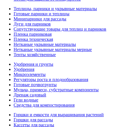
Теплицы, парники и укрывные материалы
Готовые парники и теплицы
Минипарники для рассады
Дуги для парников
Сопутствующие товары для теплиц и парников
Пленка парниковая
Пленка техническая
Нетканые укрывные материалы
Нетканые укрывные материалы мерные
Тенты хозяйственные
Удобрения и грунты
Удобрения
Микроэлементы
Регуляторы роста и плодообразования
Готовые почвогрунты
Мульча, примеси, субстратные компоненты
Дренаж садовый
Гели водные
Средства для компостирования
Горшки и емкости для выращивания растений
Горшки для рассады
Кассеты для рассады