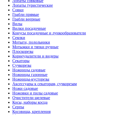
Лопаты совковые
Лопаты туристические
Совки
Грабли прямые
Грабли веерные
Вилы
Вилки посадочные
Конусы посадочные и лункообразователи
Сеялки
Мотыги, полольники
Мотыжки и тяпки ручные
Плоскорезы
Корнеудалители и видеры
Секаторы
Сучкорезы
Ножницы садовые
Ножницы газонные
Ножницы-кусторезы
Аксессуары к секаторам, сучкорезам
Ножи садовые
Ножовки и пилы садовые
Очистители щелевые
Косы, наборы косца
Серпы
Косовища, крепления