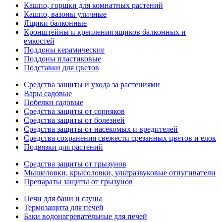
Кашпо, горшки для комнатных растений
Кашпо, вазоны уличные
Ящики балконные
Кронштейны и крепления ящиков балконных и
емкостей
Поддоны керамические
Поддоны пластиковые
Подставки для цветов
Средства защиты и ухода за растениями
Вары садовые
Побелки садовые
Средства защиты от сорняков
Средства защиты от болезней
Средства защиты от насекомых и вредителей
Средства сохранения свежести срезанных цветов и елок
Подвязки для растений
Средства защиты от грызунов
Мышеловки, крысоловки, ультразвуковые отпугиватели
Препараты защиты от грызунов
Печи для бани и сауны
Термозащита для печей
Баки водонагревательные для печей