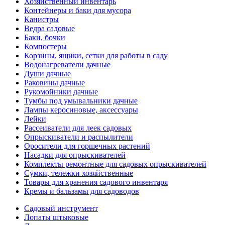
Хозяйственный инвентарь
Контейнеры и баки для мусора
Канистры
Ведра садовые
Баки, бочки
Компостеры
Корзины, ящики, сетки для работы в саду
Водонагреватели дачные
Души дачные
Раковины дачные
Рукомойники дачные
Тумбы под умывальники дачные
Лампы керосиновые, аксессуары
Лейки
Рассеиватели для леек садовых
Опрыскиватели и распылители
Оросители для горшечных растений
Насадки для опрыскивателей
Комплекты ремонтные для садовых опрыскивателей
Сумки, тележки хозяйственные
Товары для хранения садового инвентаря
Кремы и бальзамы для садоводов
Садовый инструмент
Лопаты штыковые