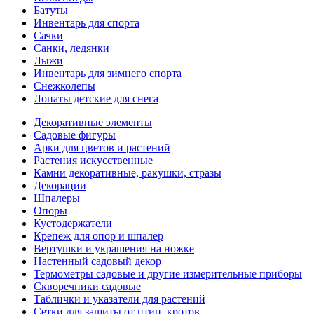
Батуты
Инвентарь для спорта
Сачки
Санки, ледянки
Лыжи
Инвентарь для зимнего спорта
Снежколепы
Лопаты детские для снега
Декоративные элементы
Садовые фигуры
Арки для цветов и растений
Растения искусственные
Камни декоративные, ракушки, стразы
Декорации
Шпалеры
Опоры
Кустодержатели
Крепеж для опор и шпалер
Вертушки и украшения на ножке
Настенный садовый декор
Термометры садовые и другие измерительные приборы
Скворечники садовые
Таблички и указатели для растений
Сетки для защиты от птиц, кротов