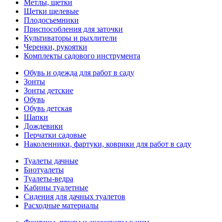
Метлы, щетки
Щетки щелевые
Плодосъемники
Приспособления для заточки
Культиваторы и рыхлители
Черенки, рукоятки
Комплекты садового инструмента
Обувь и одежда для работ в саду
Зонты
Зонты детские
Обувь
Обувь детская
Шапки
Дождевики
Перчатки садовые
Наколенники, фартуки, коврики для работ в саду
Туалеты дачные
Биотуалеты
Туалеты-ведра
Кабины туалетные
Сидения для дачных туалетов
Расходные материалы