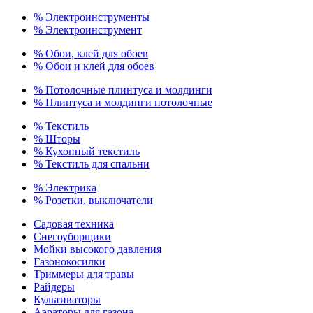
% Электроинструменты
% Электроинструмент
% Обои, клей для обоев
% Обои и клей для обоев
% Потолочные плинтуса и молдинги
% Плинтуса и молдинги потолочные
% Текстиль
% Шторы
% Кухонный текстиль
% Текстиль для спальни
% Электрика
% Розетки, выключатели
Садовая техника
Снегоуборщики
Мойки высокого давления
Газонокосилки
Триммеры для травы
Райдеры
Культиваторы
Аэраторы для газона