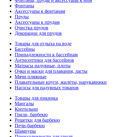
Фонтаны, пруды и аксессуары к ним
Фонтаны
Аксессуары к фонтанам
Пруды
Аксессуары к прудам
Очистка прудов
Декорации для прудов
Товары для отдыха на воде
Бассейны
Принадлежности к бассейнам
Антисептики для бассейнов
Матраcы надувные, плоты
Очки и маски для плавания, ласты
Мячи пляжные
Плавательные круги, жилеты, нарукавники
Насосы для надувных товаров
Товары для пикника
Мангалы
Коптильни
Грили, барбекю
Решетки для барбекю
Печи-барбекю
Шампуры
Принадлежности для гриля