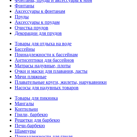
Фонтаны, пруды и аксессуары к ним
Фонтаны
Аксессуары к фонтанам
Пруды
Аксессуары к прудам
Очистка прудов
Декорации для прудов
Товары для отдыха на воде
Бассейны
Принадлежности к бассейнам
Антисептики для бассейнов
Матраcы надувные, плоты
Очки и маски для плавания, ласты
Мячи пляжные
Плавательные круги, жилеты, нарукавники
Насосы для надувных товаров
Товары для пикника
Мангалы
Коптильни
Грили, барбекю
Решетки для барбекю
Печи-барбекю
Шампуры
Принадлежности для гриля