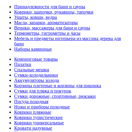
Принадлежности для бани и сауны
Коврики, шапочки, рукавицы, тапочки
Ушаты, ковши, ведра
Масла, запарки, ароматизаторы
Веники, массажеры для бани и сауны
Термометры, гигрометры и часы
Мебель и предметы интерьера из массива дерева для
бани
Наборы каминные
Кемпинговые товары
Палатки
Спальные мешки
Сумки-холодильники
Аккумуляторы холода
Корзины плетеные и корзины для пикника
Сумки для пляжа и покупок
Сумки дорожные, спортивные, рюкзаки
Посуда походная
Ножи и приборы походные
Коврики пляжные
Коврики туристические
Коврики универсальные
Кровати надувные