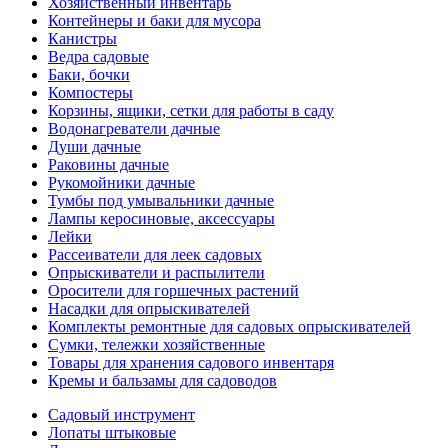
Хозяйственный инвентарь
Контейнеры и баки для мусора
Канистры
Ведра садовые
Баки, бочки
Компостеры
Корзины, ящики, сетки для работы в саду
Водонагреватели дачные
Души дачные
Раковины дачные
Рукомойники дачные
Тумбы под умывальники дачные
Лампы керосиновые, аксессуары
Лейки
Рассеиватели для леек садовых
Опрыскиватели и распылители
Оросители для горшечных растений
Насадки для опрыскивателей
Комплекты ремонтные для садовых опрыскивателей
Сумки, тележки хозяйственные
Товары для хранения садового инвентаря
Кремы и бальзамы для садоводов
Садовый инструмент
Лопаты штыковые