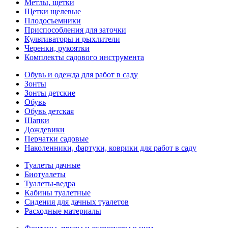
Метлы, щетки
Щетки щелевые
Плодосъемники
Приспособления для заточки
Культиваторы и рыхлители
Черенки, рукоятки
Комплекты садового инструмента
Обувь и одежда для работ в саду
Зонты
Зонты детские
Обувь
Обувь детская
Шапки
Дождевики
Перчатки садовые
Наколенники, фартуки, коврики для работ в саду
Туалеты дачные
Биотуалеты
Туалеты-ведра
Кабины туалетные
Сидения для дачных туалетов
Расходные материалы