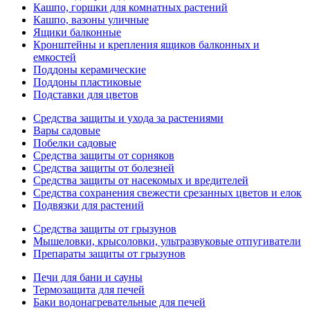
Кашпо, горшки для комнатных растений
Кашпо, вазоны уличные
Ящики балконные
Кронштейны и крепления ящиков балконных и
емкостей
Поддоны керамические
Поддоны пластиковые
Подставки для цветов
Средства защиты и ухода за растениями
Вары садовые
Побелки садовые
Средства защиты от сорняков
Средства защиты от болезней
Средства защиты от насекомых и вредителей
Средства сохранения свежести срезанных цветов и елок
Подвязки для растений
Средства защиты от грызунов
Мышеловки, крысоловки, ультразвуковые отпугиватели
Препараты защиты от грызунов
Печи для бани и сауны
Термозащита для печей
Баки водонагревательные для печей