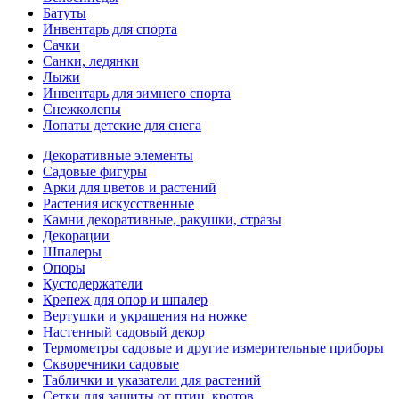
Батуты
Инвентарь для спорта
Сачки
Санки, ледянки
Лыжи
Инвентарь для зимнего спорта
Снежколепы
Лопаты детские для снега
Декоративные элементы
Садовые фигуры
Арки для цветов и растений
Растения искусственные
Камни декоративные, ракушки, стразы
Декорации
Шпалеры
Опоры
Кустодержатели
Крепеж для опор и шпалер
Вертушки и украшения на ножке
Настенный садовый декор
Термометры садовые и другие измерительные приборы
Скворечники садовые
Таблички и указатели для растений
Сетки для защиты от птиц, кротов