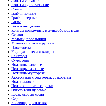
Лопаты совковые
Лопаты туристические
Совки
Грабли прямые
Грабли веерные
Вилы
Вилки посадочные
Конусы посадочные и лункообразователи
Сеялки
Мотыги, полольники
Мотыжки и тяпки ручные
Плоскорезы
Корнеудалители и видеры
Секаторы
Сучкорезы
Ножницы садовые
Ножницы газонные
Ножницы-кусторезы
Аксессуары к секаторам, сучкорезам
Ножи садовые
Ножовки и пилы садовые
Очистители щелевые
Косы, наборы косца
Серпы
Косовища, крепления