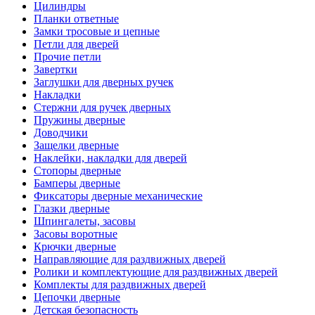
Цилиндры
Планки ответные
Замки тросовые и цепные
Петли для дверей
Прочие петли
Завертки
Заглушки для дверных ручек
Накладки
Стержни для ручек дверных
Пружины дверные
Доводчики
Защелки дверные
Наклейки, накладки для дверей
Стопоры дверные
Бамперы дверные
Фиксаторы дверные механические
Глазки дверные
Шпингалеты, засовы
Засовы воротные
Крючки дверные
Направляющие для раздвижных дверей
Ролики и комплектующие для раздвижных дверей
Комплекты для раздвижных дверей
Цепочки дверные
Детская безопасность