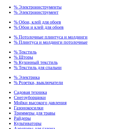
% Электроинструменты
% Электроинструмент
% Обои, клей для обоев
% Обои и клей для обоев
% Потолочные плинтуса и молдинги
% Плинтуса и молдинги потолочные
% Текстиль
% Шторы
% Кухонный текстиль
% Текстиль для спальни
% Электрика
% Розетки, выключатели
Садовая техника
Снегоуборщики
Мойки высокого давления
Газонокосилки
Триммеры для травы
Райдеры
Культиваторы
Аэраторы для газона