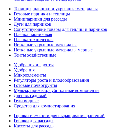
Теплицы, парники и укрывные материалы
Готовые парники и теплицы
Минипарники для рассады
Дуги для парников
Сопутствующие товары для теплиц и парников
Пленка парниковая
Пленка техническая
Нетканые укрывные материалы
Нетканые укрывные материалы мерные
Тенты хозяйственные
Удобрения и грунты
Удобрения
Микроэлементы
Регуляторы роста и плодообразования
Готовые почвогрунты
Мульча, примеси, субстратные компоненты
Дренаж садовый
Гели водные
Средства для компостирования
Горшки и емкости для выращивания растений
Горшки для рассады
Кассеты для рассады