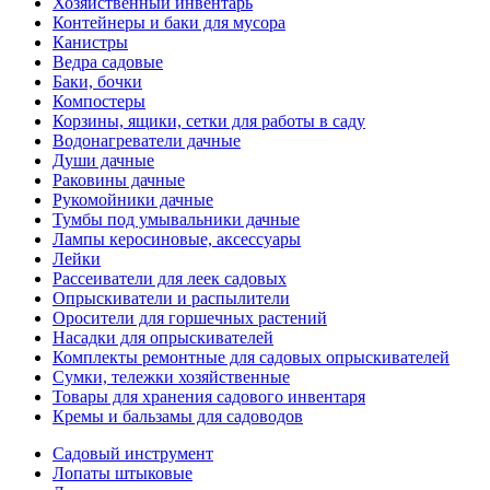
Хозяйственный инвентарь
Контейнеры и баки для мусора
Канистры
Ведра садовые
Баки, бочки
Компостеры
Корзины, ящики, сетки для работы в саду
Водонагреватели дачные
Души дачные
Раковины дачные
Рукомойники дачные
Тумбы под умывальники дачные
Лампы керосиновые, аксессуары
Лейки
Рассеиватели для леек садовых
Опрыскиватели и распылители
Оросители для горшечных растений
Насадки для опрыскивателей
Комплекты ремонтные для садовых опрыскивателей
Сумки, тележки хозяйственные
Товары для хранения садового инвентаря
Кремы и бальзамы для садоводов
Садовый инструмент
Лопаты штыковые