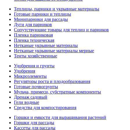
Теплицы, парники и укрывные материалы
Готовые парники и теплицы
Минипарники для рассады
Дуги для парников
Сопутствующие товары для теплиц и парников
Пленка парниковая
Пленка техническая
Нетканые укрывные материалы
Нетканые укрывные материалы мерные
Тенты хозяйственные
Удобрения и грунты
Удобрения
Микроэлементы
Регуляторы роста и плодообразования
Готовые почвогрунты
Мульча, примеси, субстратные компоненты
Дренаж садовый
Гели водные
Средства для компостирования
Горшки и емкости для выращивания растений
Горшки для рассады
Кассеты для рассады