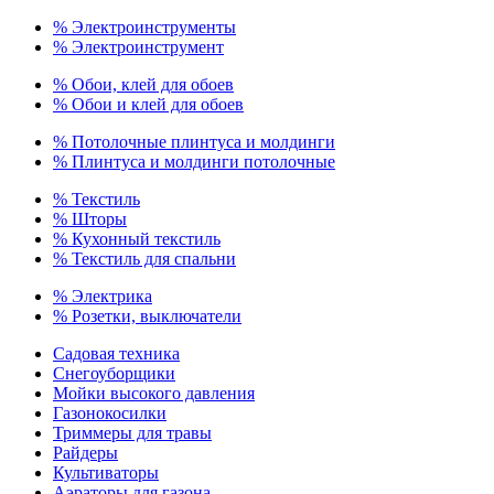
% Электроинструменты
% Электроинструмент
% Обои, клей для обоев
% Обои и клей для обоев
% Потолочные плинтуса и молдинги
% Плинтуса и молдинги потолочные
% Текстиль
% Шторы
% Кухонный текстиль
% Текстиль для спальни
% Электрика
% Розетки, выключатели
Садовая техника
Снегоуборщики
Мойки высокого давления
Газонокосилки
Триммеры для травы
Райдеры
Культиваторы
Аэраторы для газона