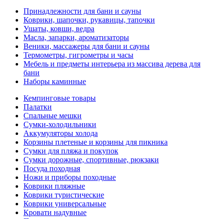
Принадлежности для бани и сауны
Коврики, шапочки, рукавицы, тапочки
Ушаты, ковши, ведра
Масла, запарки, ароматизаторы
Веники, массажеры для бани и сауны
Термометры, гигрометры и часы
Мебель и предметы интерьера из массива дерева для
бани
Наборы каминные
Кемпинговые товары
Палатки
Спальные мешки
Сумки-холодильники
Аккумуляторы холода
Корзины плетеные и корзины для пикника
Сумки для пляжа и покупок
Сумки дорожные, спортивные, рюкзаки
Посуда походная
Ножи и приборы походные
Коврики пляжные
Коврики туристические
Коврики универсальные
Кровати надувные