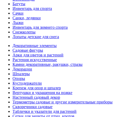
Батуты
Инвентарь для спорта
Сачки
Санки, ледянки
Лыжи
Инвентарь для зимнего спорта
Снежколепы
Лопаты детские для снега
Декоративные элементы
Садовые фигуры
Арки для цветов и растений
Растения искусственные
Камни декоративные, ракушки, стразы
Декорации
Шпалеры
Опоры
Кустодержатели
Крепеж для опор и шпалер
Вертушки и украшения на ножке
Настенный садовый декор
Термометры садовые и другие измерительные приборы
Скворечники садовые
Таблички и указатели для растений
Сетки для защиты от птиц, кротов