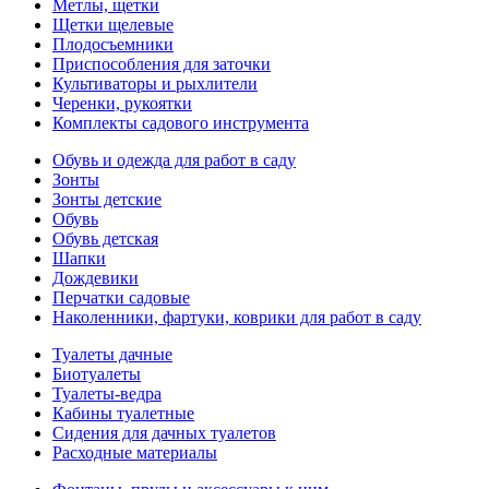
Метлы, щетки
Щетки щелевые
Плодосъемники
Приспособления для заточки
Культиваторы и рыхлители
Черенки, рукоятки
Комплекты садового инструмента
Обувь и одежда для работ в саду
Зонты
Зонты детские
Обувь
Обувь детская
Шапки
Дождевики
Перчатки садовые
Наколенники, фартуки, коврики для работ в саду
Туалеты дачные
Биотуалеты
Туалеты-ведра
Кабины туалетные
Сидения для дачных туалетов
Расходные материалы