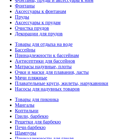
Фонтаны, пруды и аксессуары к ним
Фонтаны
Аксессуары к фонтанам
Пруды
Аксессуары к прудам
Очистка прудов
Декорации для прудов
Товары для отдыха на воде
Бассейны
Принадлежности к бассейнам
Антисептики для бассейнов
Матраcы надувные, плоты
Очки и маски для плавания, ласты
Мячи пляжные
Плавательные круги, жилеты, нарукавники
Насосы для надувных товаров
Товары для пикника
Мангалы
Коптильни
Грили, барбекю
Решетки для барбекю
Печи-барбекю
Шампуры
Принадлежности для гриля