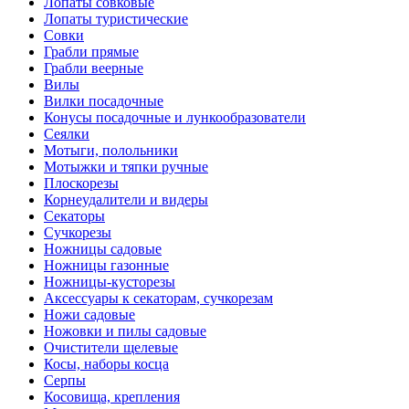
Лопаты совковые
Лопаты туристические
Совки
Грабли прямые
Грабли веерные
Вилы
Вилки посадочные
Конусы посадочные и лункообразователи
Сеялки
Мотыги, полольники
Мотыжки и тяпки ручные
Плоскорезы
Корнеудалители и видеры
Секаторы
Сучкорезы
Ножницы садовые
Ножницы газонные
Ножницы-кусторезы
Аксессуары к секаторам, сучкорезам
Ножи садовые
Ножовки и пилы садовые
Очистители щелевые
Косы, наборы косца
Серпы
Косовища, крепления