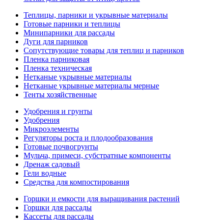
Теплицы, парники и укрывные материалы
Готовые парники и теплицы
Минипарники для рассады
Дуги для парников
Сопутствующие товары для теплиц и парников
Пленка парниковая
Пленка техническая
Нетканые укрывные материалы
Нетканые укрывные материалы мерные
Тенты хозяйственные
Удобрения и грунты
Удобрения
Микроэлементы
Регуляторы роста и плодообразования
Готовые почвогрунты
Мульча, примеси, субстратные компоненты
Дренаж садовый
Гели водные
Средства для компостирования
Горшки и емкости для выращивания растений
Горшки для рассады
Кассеты для рассады