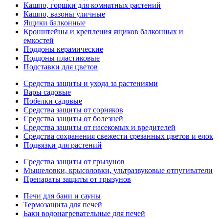
Кашпо, горшки для комнатных растений
Кашпо, вазоны уличные
Ящики балконные
Кронштейны и крепления ящиков балконных и
емкостей
Поддоны керамические
Поддоны пластиковые
Подставки для цветов
Средства защиты и ухода за растениями
Вары садовые
Побелки садовые
Средства защиты от сорняков
Средства защиты от болезней
Средства защиты от насекомых и вредителей
Средства сохранения свежести срезанных цветов и елок
Подвязки для растений
Средства защиты от грызунов
Мышеловки, крысоловки, ультразвуковые отпугиватели
Препараты защиты от грызунов
Печи для бани и сауны
Термозащита для печей
Баки водонагревательные для печей