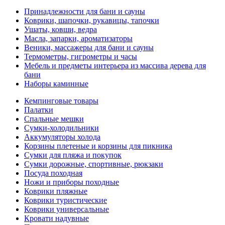
Принадлежности для бани и сауны
Коврики, шапочки, рукавицы, тапочки
Ушаты, ковши, ведра
Масла, запарки, ароматизаторы
Веники, массажеры для бани и сауны
Термометры, гигрометры и часы
Мебель и предметы интерьера из массива дерева для
бани
Наборы каминные
Кемпинговые товары
Палатки
Спальные мешки
Сумки-холодильники
Аккумуляторы холода
Корзины плетеные и корзины для пикника
Сумки для пляжа и покупок
Сумки дорожные, спортивные, рюкзаки
Посуда походная
Ножи и приборы походные
Коврики пляжные
Коврики туристические
Коврики универсальные
Кровати надувные