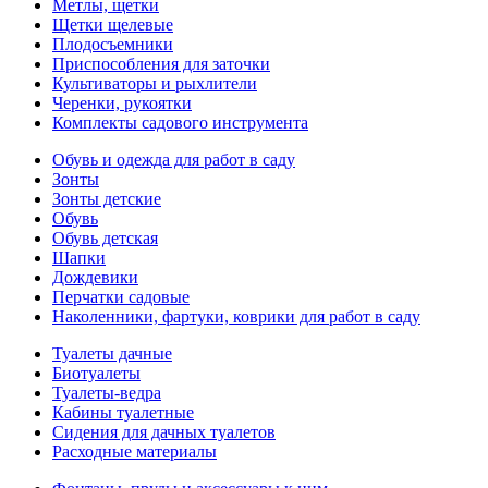
Метлы, щетки
Щетки щелевые
Плодосъемники
Приспособления для заточки
Культиваторы и рыхлители
Черенки, рукоятки
Комплекты садового инструмента
Обувь и одежда для работ в саду
Зонты
Зонты детские
Обувь
Обувь детская
Шапки
Дождевики
Перчатки садовые
Наколенники, фартуки, коврики для работ в саду
Туалеты дачные
Биотуалеты
Туалеты-ведра
Кабины туалетные
Сидения для дачных туалетов
Расходные материалы