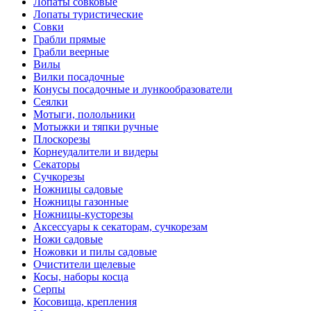
Лопаты совковые
Лопаты туристические
Совки
Грабли прямые
Грабли веерные
Вилы
Вилки посадочные
Конусы посадочные и лункообразователи
Сеялки
Мотыги, полольники
Мотыжки и тяпки ручные
Плоскорезы
Корнеудалители и видеры
Секаторы
Сучкорезы
Ножницы садовые
Ножницы газонные
Ножницы-кусторезы
Аксессуары к секаторам, сучкорезам
Ножи садовые
Ножовки и пилы садовые
Очистители щелевые
Косы, наборы косца
Серпы
Косовища, крепления