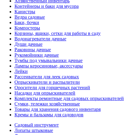
Хозяйственный инвентарь
Контейнеры и баки для мусора
Канистры
Ведра садовые
Баки, бочки
Компостеры
Корзины, ящики, сетки для работы в саду
Водонагреватели дачные
Души дачные
Раковины дачные
Рукомойники дачные
Тумбы под умывальники дачные
Лампы керосиновые, аксессуары
Лейки
Рассеиватели для леек садовых
Опрыскиватели и распылители
Оросители для горшечных растений
Насадки для опрыскивателей
Комплекты ремонтные для садовых опрыскивателей
Сумки, тележки хозяйственные
Товары для хранения садового инвентаря
Кремы и бальзамы для садоводов
Садовый инструмент
Лопаты штыковые