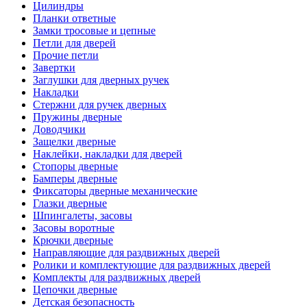
Цилиндры
Планки ответные
Замки тросовые и цепные
Петли для дверей
Прочие петли
Завертки
Заглушки для дверных ручек
Накладки
Стержни для ручек дверных
Пружины дверные
Доводчики
Защелки дверные
Наклейки, накладки для дверей
Стопоры дверные
Бамперы дверные
Фиксаторы дверные механические
Глазки дверные
Шпингалеты, засовы
Засовы воротные
Крючки дверные
Направляющие для раздвижных дверей
Ролики и комплектующие для раздвижных дверей
Комплекты для раздвижных дверей
Цепочки дверные
Детская безопасность