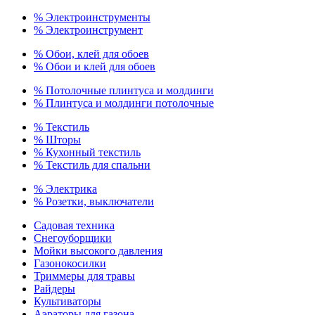
% Электроинструменты
% Электроинструмент
% Обои, клей для обоев
% Обои и клей для обоев
% Потолочные плинтуса и молдинги
% Плинтуса и молдинги потолочные
% Текстиль
% Шторы
% Кухонный текстиль
% Текстиль для спальни
% Электрика
% Розетки, выключатели
Садовая техника
Снегоуборщики
Мойки высокого давления
Газонокосилки
Триммеры для травы
Райдеры
Культиваторы
Аэраторы для газона