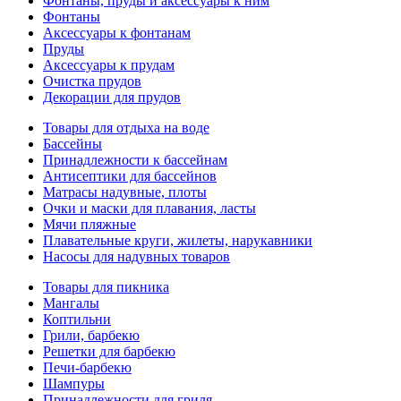
Фонтаны, пруды и аксессуары к ним
Фонтаны
Аксессуары к фонтанам
Пруды
Аксессуары к прудам
Очистка прудов
Декорации для прудов
Товары для отдыха на воде
Бассейны
Принадлежности к бассейнам
Антисептики для бассейнов
Матраcы надувные, плоты
Очки и маски для плавания, ласты
Мячи пляжные
Плавательные круги, жилеты, нарукавники
Насосы для надувных товаров
Товары для пикника
Мангалы
Коптильни
Грили, барбекю
Решетки для барбекю
Печи-барбекю
Шампуры
Принадлежности для гриля