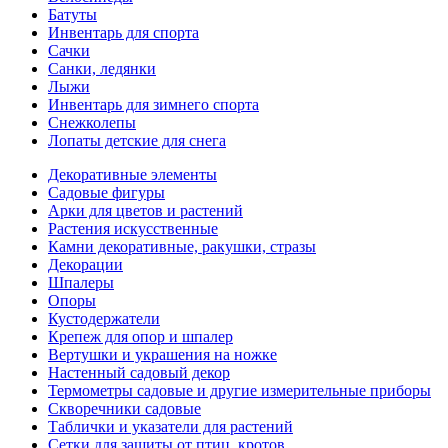
Батуты
Инвентарь для спорта
Сачки
Санки, ледянки
Лыжи
Инвентарь для зимнего спорта
Снежколепы
Лопаты детские для снега
Декоративные элементы
Садовые фигуры
Арки для цветов и растений
Растения искусственные
Камни декоративные, ракушки, стразы
Декорации
Шпалеры
Опоры
Кустодержатели
Крепеж для опор и шпалер
Вертушки и украшения на ножке
Настенный садовый декор
Термометры садовые и другие измерительные приборы
Скворечники садовые
Таблички и указатели для растений
Сетки для защиты от птиц, кротов