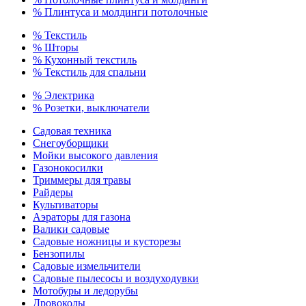
% Плинтуса и молдинги потолочные
% Текстиль
% Шторы
% Кухонный текстиль
% Текстиль для спальни
% Электрика
% Розетки, выключатели
Садовая техника
Снегоуборщики
Мойки высокого давления
Газонокосилки
Триммеры для травы
Райдеры
Культиваторы
Аэраторы для газона
Валики садовые
Садовые ножницы и кусторезы
Бензопилы
Садовые измельчители
Садовые пылесосы и воздуходувки
Мотобуры и ледорубы
Дровоколы