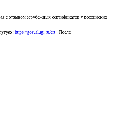
ая с отзывом зарубежных сертификатов у российских
лугуах:
https://gosuslugi.ru/crt
. После