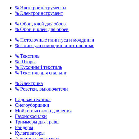
% Электроинструменты
% Электроинструмент
% Обои, клей для обоев
% Обои и клей для обоев
% Потолочные плинтуса и молдинги
% Плинтуса и молдинги потолочные
% Текстиль
% Шторы
% Кухонный текстиль
% Текстиль для спальни
% Электрика
% Розетки, выключатели
Садовая техника
Снегоуборщики
Мойки высокого давления
Газонокосилки
Триммеры для травы
Райдеры
Культиваторы
Аэраторы для газона