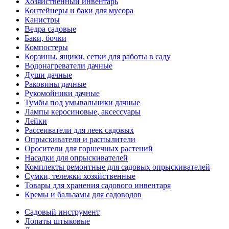
Хозяйственный инвентарь
Контейнеры и баки для мусора
Канистры
Ведра садовые
Баки, бочки
Компостеры
Корзины, ящики, сетки для работы в саду
Водонагреватели дачные
Души дачные
Раковины дачные
Рукомойники дачные
Тумбы под умывальники дачные
Лампы керосиновые, аксессуары
Лейки
Рассеиватели для леек садовых
Опрыскиватели и распылители
Оросители для горшечных растений
Насадки для опрыскивателей
Комплекты ремонтные для садовых опрыскивателей
Сумки, тележки хозяйственные
Товары для хранения садового инвентаря
Кремы и бальзамы для садоводов
Садовый инструмент
Лопаты штыковые