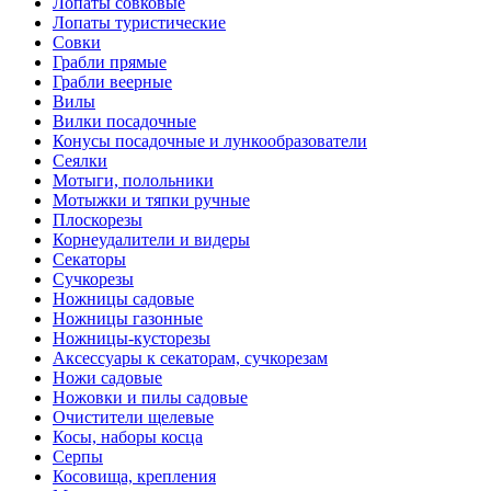
Лопаты совковые
Лопаты туристические
Совки
Грабли прямые
Грабли веерные
Вилы
Вилки посадочные
Конусы посадочные и лункообразователи
Сеялки
Мотыги, полольники
Мотыжки и тяпки ручные
Плоскорезы
Корнеудалители и видеры
Секаторы
Сучкорезы
Ножницы садовые
Ножницы газонные
Ножницы-кусторезы
Аксессуары к секаторам, сучкорезам
Ножи садовые
Ножовки и пилы садовые
Очистители щелевые
Косы, наборы косца
Серпы
Косовища, крепления