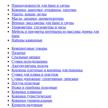
Принадлежности для бани и сауны
Коврики, шапочки, рукавицы, тапочки
Ушаты, ковши, ведра
Масла, запарки, ароматизаторы
Веники, массажеры для бани и сауны
Термометры, гигрометры и часы
Мебель и предметы интерьера из массива дерева для
бани
Наборы каминные
Кемпинговые товары
Палатки
Спальные мешки
Сумки-холодильники
Аккумуляторы холода
Корзины плетеные и корзины для пикника
Сумки для пляжа и покупок
Сумки дорожные, спортивные, рюкзаки
Посуда походная
Ножи и приборы походные
Коврики пляжные
Коврики туристические
Коврики универсальные
Кровати надувные