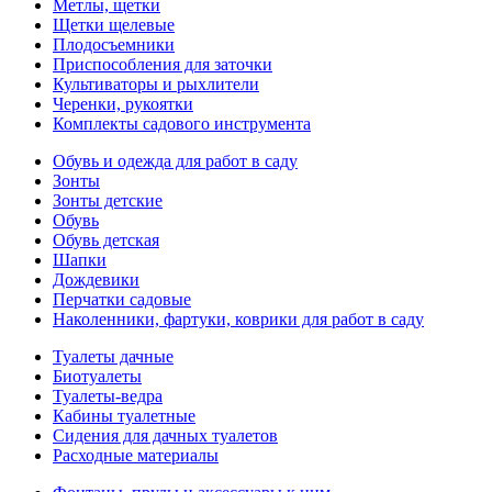
Метлы, щетки
Щетки щелевые
Плодосъемники
Приспособления для заточки
Культиваторы и рыхлители
Черенки, рукоятки
Комплекты садового инструмента
Обувь и одежда для работ в саду
Зонты
Зонты детские
Обувь
Обувь детская
Шапки
Дождевики
Перчатки садовые
Наколенники, фартуки, коврики для работ в саду
Туалеты дачные
Биотуалеты
Туалеты-ведра
Кабины туалетные
Сидения для дачных туалетов
Расходные материалы