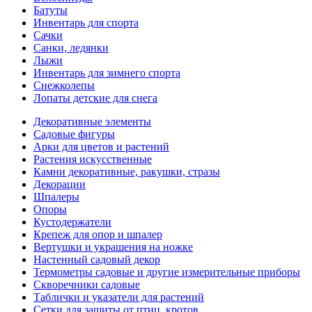
Батуты
Инвентарь для спорта
Сачки
Санки, ледянки
Лыжи
Инвентарь для зимнего спорта
Снежколепы
Лопаты детские для снега
Декоративные элементы
Садовые фигуры
Арки для цветов и растений
Растения искусственные
Камни декоративные, ракушки, стразы
Декорации
Шпалеры
Опоры
Кустодержатели
Крепеж для опор и шпалер
Вертушки и украшения на ножке
Настенный садовый декор
Термометры садовые и другие измерительные приборы
Скворечники садовые
Таблички и указатели для растений
Сетки для защиты от птиц, кротов