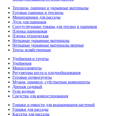
Теплицы, парники и укрывные материалы
Готовые парники и теплицы
Минипарники для рассады
Дуги для парников
Сопутствующие товары для теплиц и парников
Пленка парниковая
Пленка техническая
Нетканые укрывные материалы
Нетканые укрывные материалы мерные
Тенты хозяйственные
Удобрения и грунты
Удобрения
Микроэлементы
Регуляторы роста и плодообразования
Готовые почвогрунты
Мульча, примеси, субстратные компоненты
Дренаж садовый
Гели водные
Средства для компостирования
Горшки и емкости для выращивания растений
Горшки для рассады
Кассеты для рассады