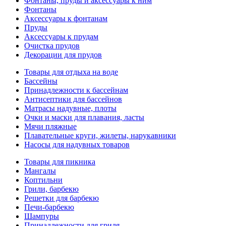
Фонтаны, пруды и аксессуары к ним
Фонтаны
Аксессуары к фонтанам
Пруды
Аксессуары к прудам
Очистка прудов
Декорации для прудов
Товары для отдыха на воде
Бассейны
Принадлежности к бассейнам
Антисептики для бассейнов
Матраcы надувные, плоты
Очки и маски для плавания, ласты
Мячи пляжные
Плавательные круги, жилеты, нарукавники
Насосы для надувных товаров
Товары для пикника
Мангалы
Коптильни
Грили, барбекю
Решетки для барбекю
Печи-барбекю
Шампуры
Принадлежности для гриля