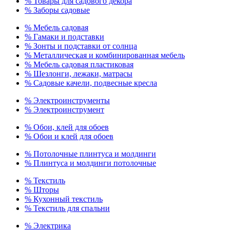
% Товары для садового декора
% Заборы садовые
% Мебель садовая
% Гамаки и подставки
% Зонты и подставки от солнца
% Металлическая и комбинированная мебель
% Мебель садовая пластиковая
% Шезлонги, лежаки, матрасы
% Садовые качели, подвесные кресла
% Электроинструменты
% Электроинструмент
% Обои, клей для обоев
% Обои и клей для обоев
% Потолочные плинтуса и молдинги
% Плинтуса и молдинги потолочные
% Текстиль
% Шторы
% Кухонный текстиль
% Текстиль для спальни
% Электрика