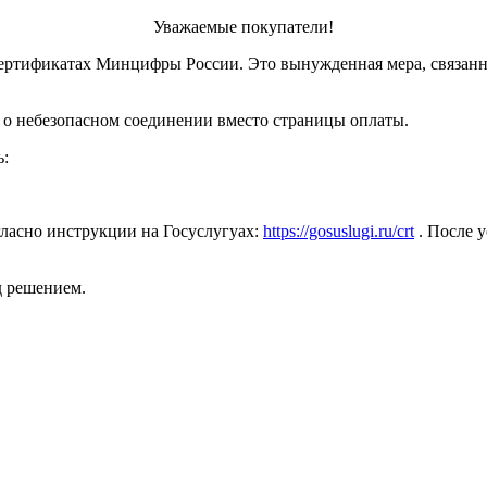
Уважаемые покупатели!
ертификатах Минцифры России. Это вынужденная мера, связанн
 о небезопасном соединении вместо страницы оплаты.
ь:
ласно инструкции на Госуслугуах:
https://gosuslugi.ru/crt
. После у
д решением.