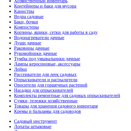
Хозяйственный инвентарь
Контейнеры и баки для мусора
Канистры
Ведра садовые
Баки, бочки
Компостеры
Корзины, ящики, сетки для работы в саду
Водонагреватели дачные
Души дачные
Раковины дачные
Рукомойники дачные
Тумбы под умывальники дачные
Лампы керосиновые, аксессуары
Лейки
Рассеиватели для леек садовых
Опрыскиватели и распылители
Оросители для горшечных растений
Насадки для опрыскивателей
Комплекты ремонтные для садовых опрыскивателей
Сумки, тележки хозяйственные
Товары для хранения садового инвентаря
Кремы и бальзамы для садоводов
Садовый инструмент
Лопаты штыковые