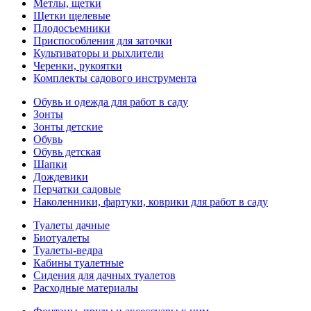
Метлы, щетки
Щетки щелевые
Плодосъемники
Приспособления для заточки
Культиваторы и рыхлители
Черенки, рукоятки
Комплекты садового инструмента
Обувь и одежда для работ в саду
Зонты
Зонты детские
Обувь
Обувь детская
Шапки
Дождевики
Перчатки садовые
Наколенники, фартуки, коврики для работ в саду
Туалеты дачные
Биотуалеты
Туалеты-ведра
Кабины туалетные
Сидения для дачных туалетов
Расходные материалы