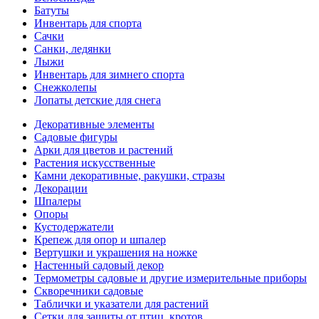
Батуты
Инвентарь для спорта
Сачки
Санки, ледянки
Лыжи
Инвентарь для зимнего спорта
Снежколепы
Лопаты детские для снега
Декоративные элементы
Садовые фигуры
Арки для цветов и растений
Растения искусственные
Камни декоративные, ракушки, стразы
Декорации
Шпалеры
Опоры
Кустодержатели
Крепеж для опор и шпалер
Вертушки и украшения на ножке
Настенный садовый декор
Термометры садовые и другие измерительные приборы
Скворечники садовые
Таблички и указатели для растений
Сетки для защиты от птиц, кротов