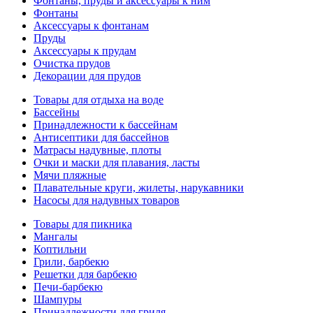
Фонтаны, пруды и аксессуары к ним
Фонтаны
Аксессуары к фонтанам
Пруды
Аксессуары к прудам
Очистка прудов
Декорации для прудов
Товары для отдыха на воде
Бассейны
Принадлежности к бассейнам
Антисептики для бассейнов
Матраcы надувные, плоты
Очки и маски для плавания, ласты
Мячи пляжные
Плавательные круги, жилеты, нарукавники
Насосы для надувных товаров
Товары для пикника
Мангалы
Коптильни
Грили, барбекю
Решетки для барбекю
Печи-барбекю
Шампуры
Принадлежности для гриля