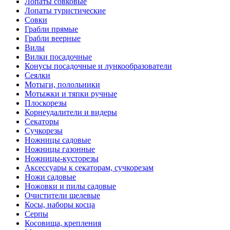
Лопаты совковые
Лопаты туристические
Совки
Грабли прямые
Грабли веерные
Вилы
Вилки посадочные
Конусы посадочные и лункообразователи
Сеялки
Мотыги, полольники
Мотыжки и тяпки ручные
Плоскорезы
Корнеудалители и видеры
Секаторы
Сучкорезы
Ножницы садовые
Ножницы газонные
Ножницы-кусторезы
Аксессуары к секаторам, сучкорезам
Ножи садовые
Ножовки и пилы садовые
Очистители щелевые
Косы, наборы косца
Серпы
Косовища, крепления