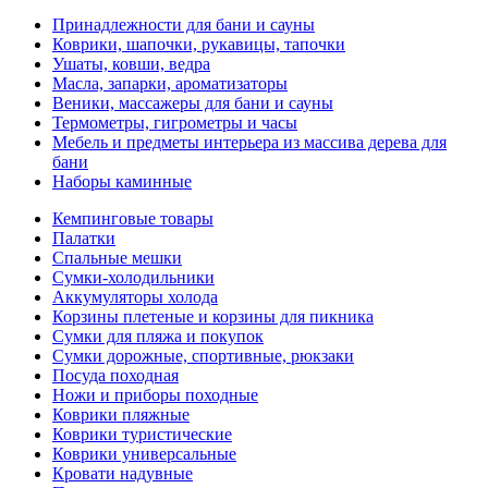
Принадлежности для бани и сауны
Коврики, шапочки, рукавицы, тапочки
Ушаты, ковши, ведра
Масла, запарки, ароматизаторы
Веники, массажеры для бани и сауны
Термометры, гигрометры и часы
Мебель и предметы интерьера из массива дерева для
бани
Наборы каминные
Кемпинговые товары
Палатки
Спальные мешки
Сумки-холодильники
Аккумуляторы холода
Корзины плетеные и корзины для пикника
Сумки для пляжа и покупок
Сумки дорожные, спортивные, рюкзаки
Посуда походная
Ножи и приборы походные
Коврики пляжные
Коврики туристические
Коврики универсальные
Кровати надувные