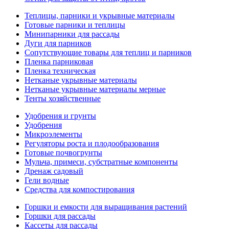
Теплицы, парники и укрывные материалы
Готовые парники и теплицы
Минипарники для рассады
Дуги для парников
Сопутствующие товары для теплиц и парников
Пленка парниковая
Пленка техническая
Нетканые укрывные материалы
Нетканые укрывные материалы мерные
Тенты хозяйственные
Удобрения и грунты
Удобрения
Микроэлементы
Регуляторы роста и плодообразования
Готовые почвогрунты
Мульча, примеси, субстратные компоненты
Дренаж садовый
Гели водные
Средства для компостирования
Горшки и емкости для выращивания растений
Горшки для рассады
Кассеты для рассады