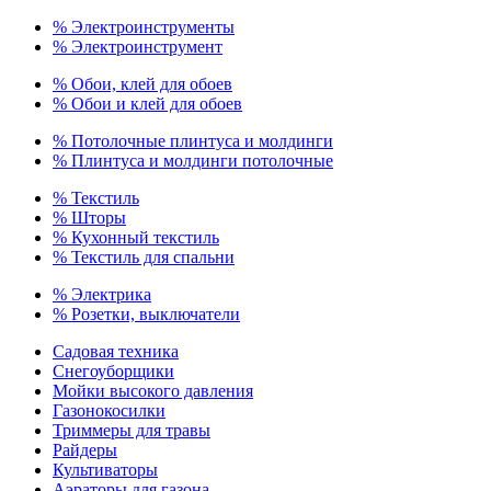
% Электроинструменты
% Электроинструмент
% Обои, клей для обоев
% Обои и клей для обоев
% Потолочные плинтуса и молдинги
% Плинтуса и молдинги потолочные
% Текстиль
% Шторы
% Кухонный текстиль
% Текстиль для спальни
% Электрика
% Розетки, выключатели
Садовая техника
Снегоуборщики
Мойки высокого давления
Газонокосилки
Триммеры для травы
Райдеры
Культиваторы
Аэраторы для газона