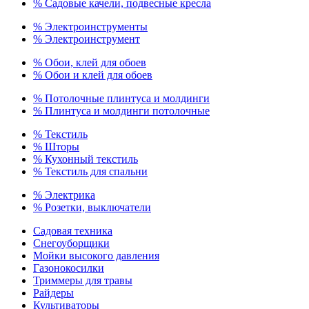
% Садовые качели, подвесные кресла
% Электроинструменты
% Электроинструмент
% Обои, клей для обоев
% Обои и клей для обоев
% Потолочные плинтуса и молдинги
% Плинтуса и молдинги потолочные
% Текстиль
% Шторы
% Кухонный текстиль
% Текстиль для спальни
% Электрика
% Розетки, выключатели
Садовая техника
Снегоуборщики
Мойки высокого давления
Газонокосилки
Триммеры для травы
Райдеры
Культиваторы