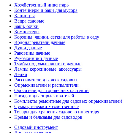
Хозяйственный инвентарь
Контейнеры и баки для мусора
Канистры
Ведра садовые
Баки, бочки
Компостеры
Корзины, ящики, сетки для работы в саду
Водонагреватели дачные
Души дачные
Раковины дачные
Рукомойники дачные
Тумбы под умывальники дачные
Лампы керосиновые, аксессуары
Лейки
Рассеиватели для леек садовых
Опрыскиватели и распылители
Оросители для горшечных растений
Насадки для опрыскивателей
Комплекты ремонтные для садовых опрыскивателей
Сумки, тележки хозяйственные
Товары для хранения садового инвентаря
Кремы и бальзамы для садоводов
Садовый инструмент
Лопаты штыковые