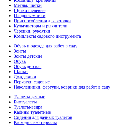
Косовища, крепления
Метлы, щетки
Щетки щелевые
Плодосъемники
Приспособления для заточки
Культиваторы и рыхлители
Черенки, рукоятки
Комплекты садового инструмента
Обувь и одежда для работ в саду
Зонты
Зонты детские
Обувь
Обувь детская
Шапки
Дождевики
Перчатки садовые
Наколенники, фартуки, коврики для работ в саду
Туалеты дачные
Биотуалеты
Туалеты-ведра
Кабины туалетные
Сидения для дачных туалетов
Расходные материалы