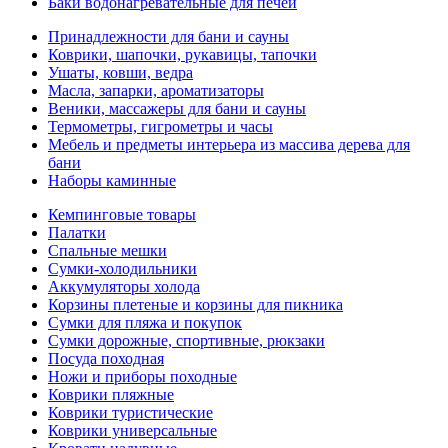
Баки водонагревательные для печей
Принадлежности для бани и сауны
Коврики, шапочки, рукавицы, тапочки
Ушаты, ковши, ведра
Масла, запарки, ароматизаторы
Веники, массажеры для бани и сауны
Термометры, гигрометры и часы
Мебель и предметы интерьера из массива дерева для
бани
Наборы каминные
Кемпинговые товары
Палатки
Спальные мешки
Сумки-холодильники
Аккумуляторы холода
Корзины плетеные и корзины для пикника
Сумки для пляжа и покупок
Сумки дорожные, спортивные, рюкзаки
Посуда походная
Ножи и приборы походные
Коврики пляжные
Коврики туристические
Коврики универсальные