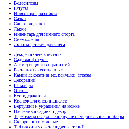
Велосипеды
Батуты
Инвентарь для спорта
Сачки
Санки, ледянки
Лыжи
Инвентарь для зимнего спорта
Снежколепы
Лопаты детские для снега
Декоративные элементы
Садовые фигуры
Арки для цветов и растений
Растения искусственные
Камни декоративные, ракушки, стразы
Декорации
Шпалеры
Опоры
Кустодержатели
Крепеж для опор и шпалер
Вертушки и украшения на ножке
Настенный садовый декор
Термометры садовые и другие измерительные приборы
Скворечники садовые
Таблички и указатели для растений