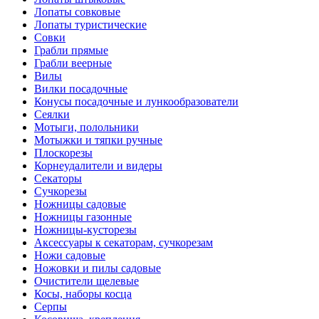
Лопаты совковые
Лопаты туристические
Совки
Грабли прямые
Грабли веерные
Вилы
Вилки посадочные
Конусы посадочные и лункообразователи
Сеялки
Мотыги, полольники
Мотыжки и тяпки ручные
Плоскорезы
Корнеудалители и видеры
Секаторы
Сучкорезы
Ножницы садовые
Ножницы газонные
Ножницы-кусторезы
Аксессуары к секаторам, сучкорезам
Ножи садовые
Ножовки и пилы садовые
Очистители щелевые
Косы, наборы косца
Серпы