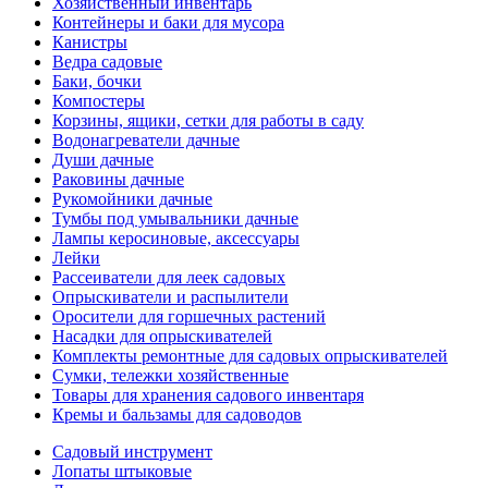
Хозяйственный инвентарь
Контейнеры и баки для мусора
Канистры
Ведра садовые
Баки, бочки
Компостеры
Корзины, ящики, сетки для работы в саду
Водонагреватели дачные
Души дачные
Раковины дачные
Рукомойники дачные
Тумбы под умывальники дачные
Лампы керосиновые, аксессуары
Лейки
Рассеиватели для леек садовых
Опрыскиватели и распылители
Оросители для горшечных растений
Насадки для опрыскивателей
Комплекты ремонтные для садовых опрыскивателей
Сумки, тележки хозяйственные
Товары для хранения садового инвентаря
Кремы и бальзамы для садоводов
Садовый инструмент
Лопаты штыковые