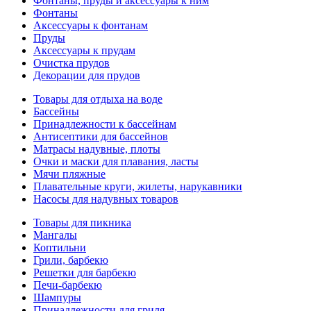
Фонтаны, пруды и аксессуары к ним
Фонтаны
Аксессуары к фонтанам
Пруды
Аксессуары к прудам
Очистка прудов
Декорации для прудов
Товары для отдыха на воде
Бассейны
Принадлежности к бассейнам
Антисептики для бассейнов
Матраcы надувные, плоты
Очки и маски для плавания, ласты
Мячи пляжные
Плавательные круги, жилеты, нарукавники
Насосы для надувных товаров
Товары для пикника
Мангалы
Коптильни
Грили, барбекю
Решетки для барбекю
Печи-барбекю
Шампуры
Принадлежности для гриля