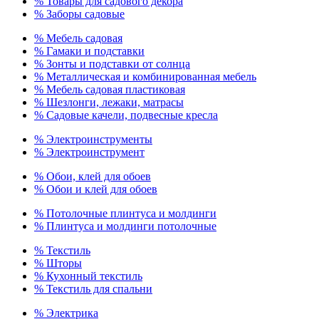
% Товары для садового декора
% Заборы садовые
% Мебель садовая
% Гамаки и подставки
% Зонты и подставки от солнца
% Металлическая и комбинированная мебель
% Мебель садовая пластиковая
% Шезлонги, лежаки, матрасы
% Садовые качели, подвесные кресла
% Электроинструменты
% Электроинструмент
% Обои, клей для обоев
% Обои и клей для обоев
% Потолочные плинтуса и молдинги
% Плинтуса и молдинги потолочные
% Текстиль
% Шторы
% Кухонный текстиль
% Текстиль для спальни
% Электрика