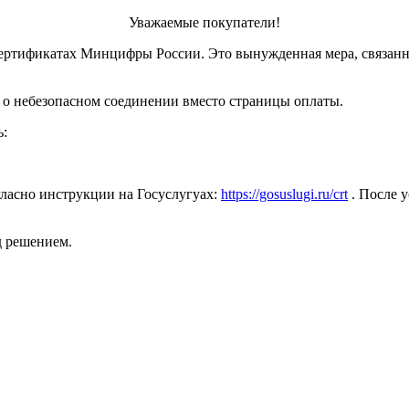
Уважаемые покупатели!
ертификатах Минцифры России. Это вынужденная мера, связанн
 о небезопасном соединении вместо страницы оплаты.
ь:
ласно инструкции на Госуслугуах:
https://gosuslugi.ru/crt
. После у
д решением.