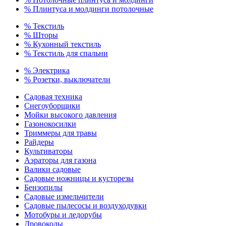
% Плинтуса и молдинги потолочные
% Текстиль
% Шторы
% Кухонный текстиль
% Текстиль для спальни
% Электрика
% Розетки, выключатели
Садовая техника
Снегоуборщики
Мойки высокого давления
Газонокосилки
Триммеры для травы
Райдеры
Культиваторы
Аэраторы для газона
Валики садовые
Садовые ножницы и кусторезы
Бензопилы
Садовые измельчители
Садовые пылесосы и воздуходувки
Мотобуры и ледорубы
Дровоколы