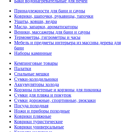
Баки водонагревательные для печей
Принадлежности для бани и сауны
Коврики, шапочки, рукавицы, тапочки
Ушаты, ковши, ведра
Масла, запарки, ароматизаторы
Веники, массажеры для бани и сауны
Термометры, гигрометры и часы
Мебель и предметы интерьера из массива дерева для
бани
Наборы каминные
Кемпинговые товары
Палатки
Спальные мешки
Сумки-холодильники
Аккумуляторы холода
Корзины плетеные и корзины для пикника
Сумки для пляжа и покупок
Сумки дорожные, спортивные, рюкзаки
Посуда походная
Ножи и приборы походные
Коврики пляжные
Коврики туристические
Коврики универсальные