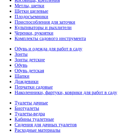
Косовища, крепления
Метлы, щетки
Щетки щелевые
Плодосъемники
Приспособления для заточки
Культиваторы и рыхлители
Черенки, рукоятки
Комплекты садового инструмента
Обувь и одежда для работ в саду
Зонты
Зонты детские
Обувь
Обувь детская
Шапки
Дождевики
Перчатки садовые
Наколенники, фартуки, коврики для работ в саду
Туалеты дачные
Биотуалеты
Туалеты-ведра
Кабины туалетные
Сидения для дачных туалетов
Расходные материалы