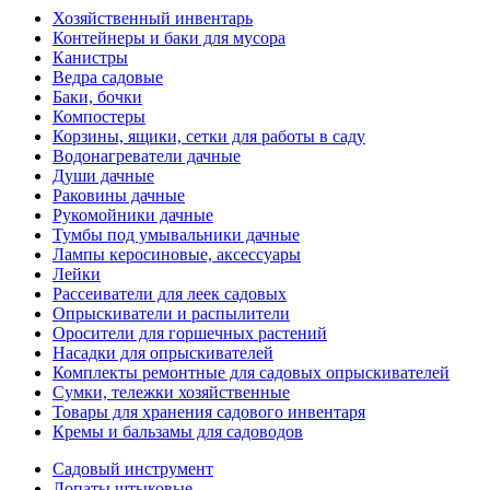
Хозяйственный инвентарь
Контейнеры и баки для мусора
Канистры
Ведра садовые
Баки, бочки
Компостеры
Корзины, ящики, сетки для работы в саду
Водонагреватели дачные
Души дачные
Раковины дачные
Рукомойники дачные
Тумбы под умывальники дачные
Лампы керосиновые, аксессуары
Лейки
Рассеиватели для леек садовых
Опрыскиватели и распылители
Оросители для горшечных растений
Насадки для опрыскивателей
Комплекты ремонтные для садовых опрыскивателей
Сумки, тележки хозяйственные
Товары для хранения садового инвентаря
Кремы и бальзамы для садоводов
Садовый инструмент
Лопаты штыковые