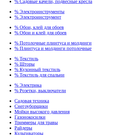
% Садовые качели, подвесные кресла
% Электроинструменты
% Электроинструмент
% Обои, клей для обоев
% Обои и клей для обоев
% Потолочные плинтуса и молдинги
% Плинтуса и молдинги потолочные
% Текстиль
% Шторы
% Кухонный текстиль
% Текстиль для спальни
% Электрика
% Розетки, выключатели
Садовая техника
Снегоуборщики
Мойки высокого давления
Газонокосилки
Триммеры для травы
Райдеры
Культиваторы