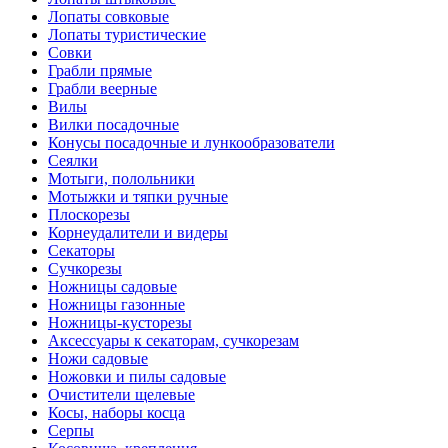
Лопаты совковые
Лопаты туристические
Совки
Грабли прямые
Грабли веерные
Вилы
Вилки посадочные
Конусы посадочные и лункообразователи
Сеялки
Мотыги, полольники
Мотыжки и тяпки ручные
Плоскорезы
Корнеудалители и видеры
Секаторы
Сучкорезы
Ножницы садовые
Ножницы газонные
Ножницы-кусторезы
Аксессуары к секаторам, сучкорезам
Ножи садовые
Ножовки и пилы садовые
Очистители щелевые
Косы, наборы косца
Серпы