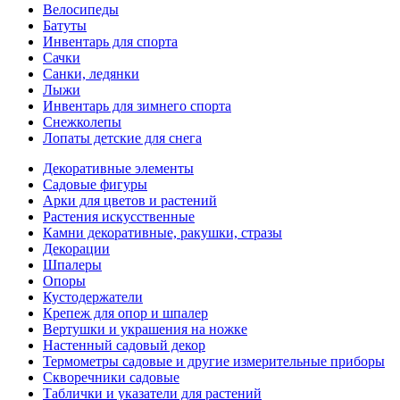
Велосипеды
Батуты
Инвентарь для спорта
Сачки
Санки, ледянки
Лыжи
Инвентарь для зимнего спорта
Снежколепы
Лопаты детские для снега
Декоративные элементы
Садовые фигуры
Арки для цветов и растений
Растения искусственные
Камни декоративные, ракушки, стразы
Декорации
Шпалеры
Опоры
Кустодержатели
Крепеж для опор и шпалер
Вертушки и украшения на ножке
Настенный садовый декор
Термометры садовые и другие измерительные приборы
Скворечники садовые
Таблички и указатели для растений