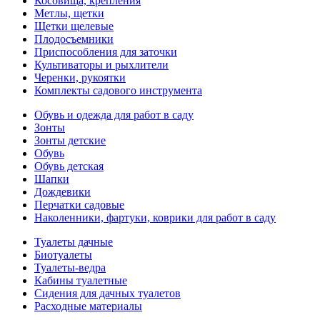
Косовища, крепления
Метлы, щетки
Щетки щелевые
Плодосъемники
Приспособления для заточки
Культиваторы и рыхлители
Черенки, рукоятки
Комплекты садового инструмента
Обувь и одежда для работ в саду
Зонты
Зонты детские
Обувь
Обувь детская
Шапки
Дождевики
Перчатки садовые
Наколенники, фартуки, коврики для работ в саду
Туалеты дачные
Биотуалеты
Туалеты-ведра
Кабины туалетные
Сидения для дачных туалетов
Расходные материалы