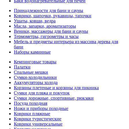
Баки водонагревательные для печей
Принадлежности для бани и сауны
Коврики, шапочки, рукавицы, тапочки
Ушаты, ковши, ведра
Масла, запарки, ароматизаторы
Веники, массажеры для бани и сауны
Термометры, гигрометры и часы
Мебель и предметы интерьера из массива дерева для
бани
Наборы каминные
Кемпинговые товары
Палатки
Спальные мешки
Сумки-холодильники
Аккумуляторы холода
Корзины плетеные и корзины для пикника
Сумки для пляжа и покупок
Сумки дорожные, спортивные, рюкзаки
Посуда походная
Ножи и приборы походные
Коврики пляжные
Коврики туристические
Коврики универсальные