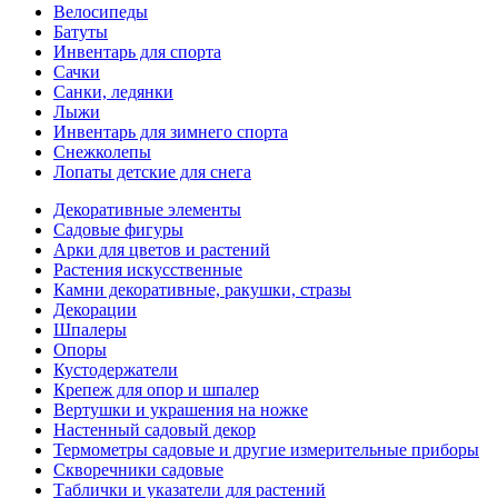
Велосипеды
Батуты
Инвентарь для спорта
Сачки
Санки, ледянки
Лыжи
Инвентарь для зимнего спорта
Снежколепы
Лопаты детские для снега
Декоративные элементы
Садовые фигуры
Арки для цветов и растений
Растения искусственные
Камни декоративные, ракушки, стразы
Декорации
Шпалеры
Опоры
Кустодержатели
Крепеж для опор и шпалер
Вертушки и украшения на ножке
Настенный садовый декор
Термометры садовые и другие измерительные приборы
Скворечники садовые
Таблички и указатели для растений