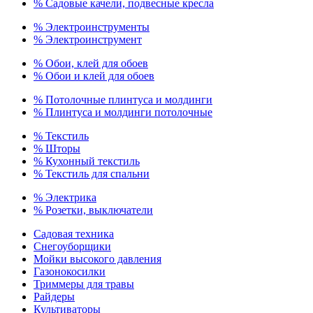
% Садовые качели, подвесные кресла
% Электроинструменты
% Электроинструмент
% Обои, клей для обоев
% Обои и клей для обоев
% Потолочные плинтуса и молдинги
% Плинтуса и молдинги потолочные
% Текстиль
% Шторы
% Кухонный текстиль
% Текстиль для спальни
% Электрика
% Розетки, выключатели
Садовая техника
Снегоуборщики
Мойки высокого давления
Газонокосилки
Триммеры для травы
Райдеры
Культиваторы