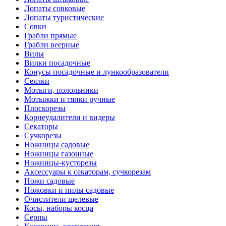
Лопаты совковые
Лопаты туристические
Совки
Грабли прямые
Грабли веерные
Вилы
Вилки посадочные
Конусы посадочные и лункообразователи
Сеялки
Мотыги, полольники
Мотыжки и тяпки ручные
Плоскорезы
Корнеудалители и видеры
Секаторы
Сучкорезы
Ножницы садовые
Ножницы газонные
Ножницы-кусторезы
Аксессуары к секаторам, сучкорезам
Ножи садовые
Ножовки и пилы садовые
Очистители щелевые
Косы, наборы косца
Серпы