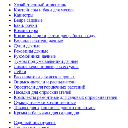
Хозяйственный инвентарь
Контейнеры и баки для мусора
Канистры
Ведра садовые
Баки, бочки
Компостеры
Корзины, ящики, сетки для работы в саду
Водонагреватели дачные
Души дачные
Раковины дачные
Рукомойники дачные
Тумбы под умывальники дачные
Лампы керосиновые, аксессуары
Лейки
Рассеиватели для леек садовых
Опрыскиватели и распылители
Оросители для горшечных растений
Насадки для опрыскивателей
Комплекты ремонтные для садовых опрыскивателей
Сумки, тележки хозяйственные
Товары для хранения садового инвентаря
Кремы и бальзамы для садоводов
Садовый инструмент
Лопаты штыковые