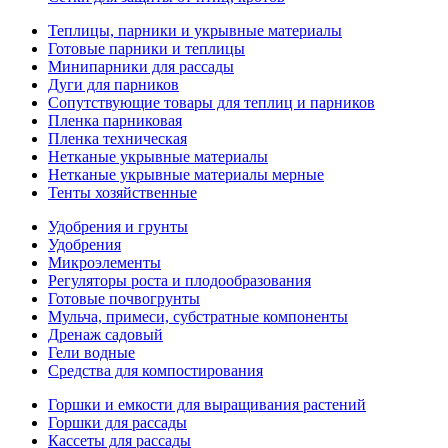
Теплицы, парники и укрывные материалы
Готовые парники и теплицы
Минипарники для рассады
Дуги для парников
Сопутствующие товары для теплиц и парников
Пленка парниковая
Пленка техническая
Нетканые укрывные материалы
Нетканые укрывные материалы мерные
Тенты хозяйственные
Удобрения и грунты
Удобрения
Микроэлементы
Регуляторы роста и плодообразования
Готовые почвогрунты
Мульча, примеси, субстратные компоненты
Дренаж садовый
Гели водные
Средства для компостирования
Горшки и емкости для выращивания растений
Горшки для рассады
Кассеты для рассады