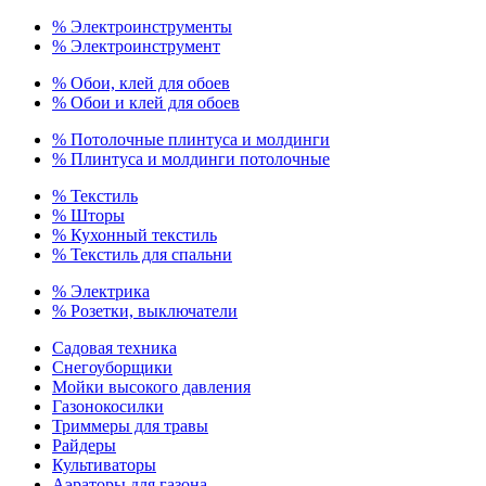
% Электроинструменты
% Электроинструмент
% Обои, клей для обоев
% Обои и клей для обоев
% Потолочные плинтуса и молдинги
% Плинтуса и молдинги потолочные
% Текстиль
% Шторы
% Кухонный текстиль
% Текстиль для спальни
% Электрика
% Розетки, выключатели
Садовая техника
Снегоуборщики
Мойки высокого давления
Газонокосилки
Триммеры для травы
Райдеры
Культиваторы
Аэраторы для газона