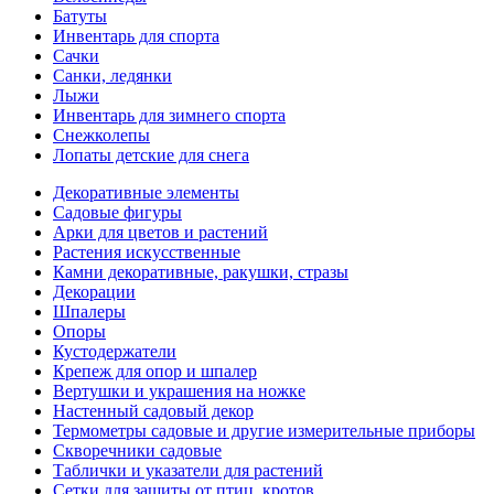
Батуты
Инвентарь для спорта
Сачки
Санки, ледянки
Лыжи
Инвентарь для зимнего спорта
Снежколепы
Лопаты детские для снега
Декоративные элементы
Садовые фигуры
Арки для цветов и растений
Растения искусственные
Камни декоративные, ракушки, стразы
Декорации
Шпалеры
Опоры
Кустодержатели
Крепеж для опор и шпалер
Вертушки и украшения на ножке
Настенный садовый декор
Термометры садовые и другие измерительные приборы
Скворечники садовые
Таблички и указатели для растений
Сетки для защиты от птиц, кротов