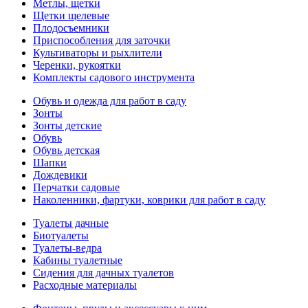
Метлы, щетки
Щетки щелевые
Плодосъемники
Приспособления для заточки
Культиваторы и рыхлители
Черенки, рукоятки
Комплекты садового инструмента
Обувь и одежда для работ в саду
Зонты
Зонты детские
Обувь
Обувь детская
Шапки
Дождевики
Перчатки садовые
Наколенники, фартуки, коврики для работ в саду
Туалеты дачные
Биотуалеты
Туалеты-ведра
Кабины туалетные
Сидения для дачных туалетов
Расходные материалы