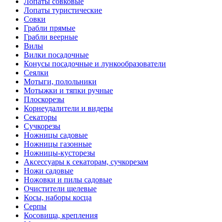
Лопаты совковые
Лопаты туристические
Совки
Грабли прямые
Грабли веерные
Вилы
Вилки посадочные
Конусы посадочные и лункообразователи
Сеялки
Мотыги, полольники
Мотыжки и тяпки ручные
Плоскорезы
Корнеудалители и видеры
Секаторы
Сучкорезы
Ножницы садовые
Ножницы газонные
Ножницы-кусторезы
Аксессуары к секаторам, сучкорезам
Ножи садовые
Ножовки и пилы садовые
Очистители щелевые
Косы, наборы косца
Серпы
Косовища, крепления