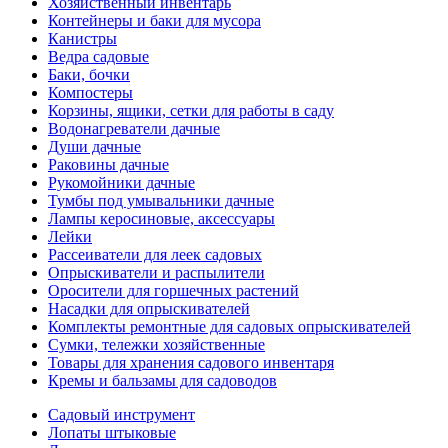
Хозяйственный инвентарь
Контейнеры и баки для мусора
Канистры
Ведра садовые
Баки, бочки
Компостеры
Корзины, ящики, сетки для работы в саду
Водонагреватели дачные
Души дачные
Раковины дачные
Рукомойники дачные
Тумбы под умывальники дачные
Лампы керосиновые, аксессуары
Лейки
Рассеиватели для леек садовых
Опрыскиватели и распылители
Оросители для горшечных растений
Насадки для опрыскивателей
Комплекты ремонтные для садовых опрыскивателей
Сумки, тележки хозяйственные
Товары для хранения садового инвентаря
Кремы и бальзамы для садоводов
Садовый инструмент
Лопаты штыковые