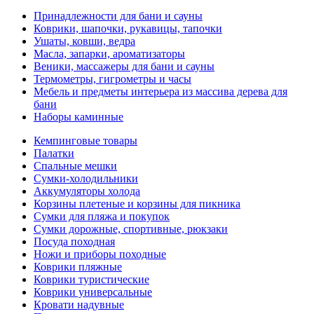
Принадлежности для бани и сауны
Коврики, шапочки, рукавицы, тапочки
Ушаты, ковши, ведра
Масла, запарки, ароматизаторы
Веники, массажеры для бани и сауны
Термометры, гигрометры и часы
Мебель и предметы интерьера из массива дерева для
бани
Наборы каминные
Кемпинговые товары
Палатки
Спальные мешки
Сумки-холодильники
Аккумуляторы холода
Корзины плетеные и корзины для пикника
Сумки для пляжа и покупок
Сумки дорожные, спортивные, рюкзаки
Посуда походная
Ножи и приборы походные
Коврики пляжные
Коврики туристические
Коврики универсальные
Кровати надувные