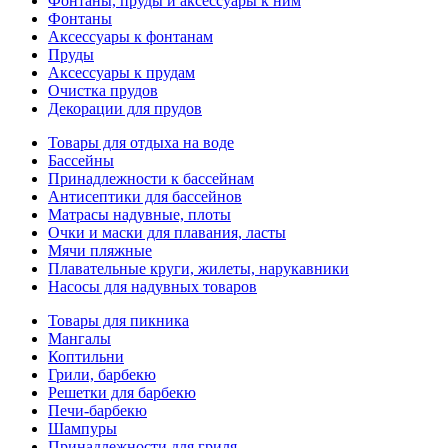
Фонтаны, пруды и аксессуары к ним
Фонтаны
Аксессуары к фонтанам
Пруды
Аксессуары к прудам
Очистка прудов
Декорации для прудов
Товары для отдыха на воде
Бассейны
Принадлежности к бассейнам
Антисептики для бассейнов
Матраcы надувные, плоты
Очки и маски для плавания, ласты
Мячи пляжные
Плавательные круги, жилеты, нарукавники
Насосы для надувных товаров
Товары для пикника
Мангалы
Коптильни
Грили, барбекю
Решетки для барбекю
Печи-барбекю
Шампуры
Принадлежности для гриля