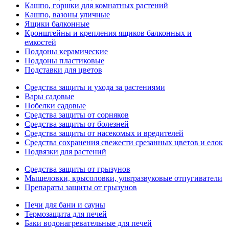
Кашпо, горшки для комнатных растений
Кашпо, вазоны уличные
Ящики балконные
Кронштейны и крепления ящиков балконных и
емкостей
Поддоны керамические
Поддоны пластиковые
Подставки для цветов
Средства защиты и ухода за растениями
Вары садовые
Побелки садовые
Средства защиты от сорняков
Средства защиты от болезней
Средства защиты от насекомых и вредителей
Средства сохранения свежести срезанных цветов и елок
Подвязки для растений
Средства защиты от грызунов
Мышеловки, крысоловки, ультразвуковые отпугиватели
Препараты защиты от грызунов
Печи для бани и сауны
Термозащита для печей
Баки водонагревательные для печей