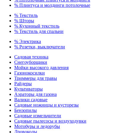
% Плинтуса и молдинги потолочные
% Текстиль
% Шторы
% Кухонный текстиль
% Текстиль для спальни
% Электрика
% Розетки, выключатели
Садовая техника
Снегоуборщики
Мойки высокого давления
Газонокосилки
Триммеры для травы
Райдеры
Культиваторы
Аэраторы для газона
Валики садовые
Садовые ножницы и кусторезы
Бензопилы
Садовые измельчители
Садовые пылесосы и воздуходувки
Мотобуры и ледорубы
Дровоколы