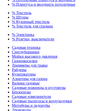
% Плинтуса и молдинги потолочные
% Текстиль
% Шторы
% Кухонный текстиль
% Текстиль для спальни
% Электрика
% Розетки, выключатели
Садовая техника
Снегоуборщики
Мойки высокого давления
Газонокосилки
Триммеры для травы
Райдеры
Культиваторы
Аэраторы для газона
Валики садовые
Садовые ножницы и кусторезы
Бензопилы
Садовые измельчители
Садовые пылесосы и воздуходувки
Мотобуры и ледорубы
Дровоколы