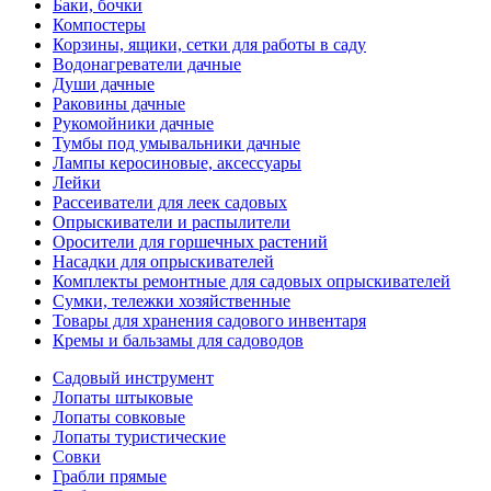
Баки, бочки
Компостеры
Корзины, ящики, сетки для работы в саду
Водонагреватели дачные
Души дачные
Раковины дачные
Рукомойники дачные
Тумбы под умывальники дачные
Лампы керосиновые, аксессуары
Лейки
Рассеиватели для леек садовых
Опрыскиватели и распылители
Оросители для горшечных растений
Насадки для опрыскивателей
Комплекты ремонтные для садовых опрыскивателей
Сумки, тележки хозяйственные
Товары для хранения садового инвентаря
Кремы и бальзамы для садоводов
Садовый инструмент
Лопаты штыковые
Лопаты совковые
Лопаты туристические
Совки
Грабли прямые