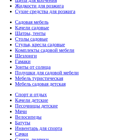
Щепа для копчения
Жидкости для розжига
Сухие средства для розжига
Садовая мебель
Качели садовые
Шатры, тенты
Столы садовые
Стулья, кресла садовые
Комплекты садовой мебели
Шезлонги
Гамаки
Зонты от солнца
Подушки для садовой мебели
Мебель туристическая
Мебель садовая детская
Спорт и отдых
Качели детские
Песочницы детские
Мячи
Велосипеды
Батуты
Инвентарь для спорта
Сачки
Санки, ледянки