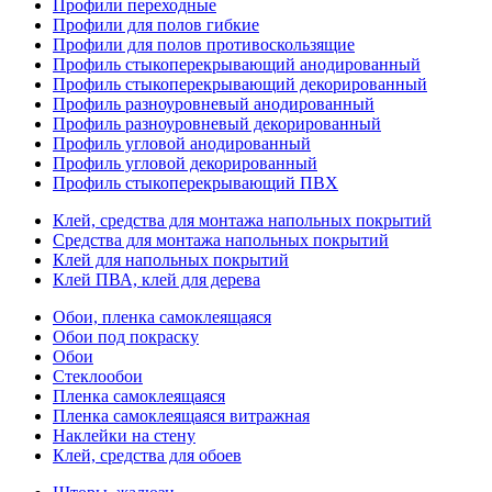
Профили переходные
Профили для полов гибкие
Профили для полов противоскользящие
Профиль стыкоперекрывающий анодированный
Профиль стыкоперекрывающий декорированный
Профиль разноуровневый анодированный
Профиль разноуровневый декорированный
Профиль угловой анодированный
Профиль угловой декорированный
Профиль стыкоперекрывающий ПВХ
Клей, средства для монтажа напольных покрытий
Средства для монтажа напольных покрытий
Клей для напольных покрытий
Клей ПВА, клей для дерева
Обои, пленка самоклеящаяся
Обои под покраску
Обои
Стеклообои
Пленка самоклеящаяся
Пленка самоклеящаяся витражная
Наклейки на стену
Клей, средства для обоев