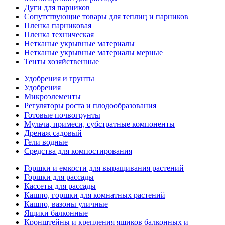
Дуги для парников
Сопутствующие товары для теплиц и парников
Пленка парниковая
Пленка техническая
Нетканые укрывные материалы
Нетканые укрывные материалы мерные
Тенты хозяйственные
Удобрения и грунты
Удобрения
Микроэлементы
Регуляторы роста и плодообразования
Готовые почвогрунты
Мульча, примеси, субстратные компоненты
Дренаж садовый
Гели водные
Средства для компостирования
Горшки и емкости для выращивания растений
Горшки для рассады
Кассеты для рассады
Кашпо, горшки для комнатных растений
Кашпо, вазоны уличные
Ящики балконные
Кронштейны и крепления ящиков балконных и