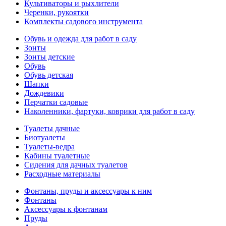
Культиваторы и рыхлители
Черенки, рукоятки
Комплекты садового инструмента
Обувь и одежда для работ в саду
Зонты
Зонты детские
Обувь
Обувь детская
Шапки
Дождевики
Перчатки садовые
Наколенники, фартуки, коврики для работ в саду
Туалеты дачные
Биотуалеты
Туалеты-ведра
Кабины туалетные
Сидения для дачных туалетов
Расходные материалы
Фонтаны, пруды и аксессуары к ним
Фонтаны
Аксессуары к фонтанам
Пруды