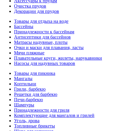
Аксессуары к прудам
Очистка прудов
Декорации для прудов
Товары для отдыха на воде
Бассейны
Принадлежности к бассейнам
Антисептики для бассейнов
Матраcы надувные, плоты
Очки и маски для плавания, ласты
Мячи пляжные
Плавательные круги, жилеты, нарукавники
Насосы для надувных товаров
Товары для пикника
Мангалы
Коптильни
Грили, барбекю
Решетки для барбекю
Печи-барбекю
Шампуры
Принадлежности для гриля
Комплектующие для мангалов и грилей
Уголь, дрова
Топливные брикеты