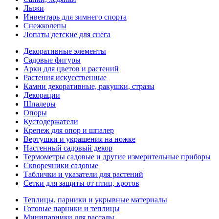
Лыжи
Инвентарь для зимнего спорта
Снежколепы
Лопаты детские для снега
Декоративные элементы
Садовые фигуры
Арки для цветов и растений
Растения искусственные
Камни декоративные, ракушки, стразы
Декорации
Шпалеры
Опоры
Кустодержатели
Крепеж для опор и шпалер
Вертушки и украшения на ножке
Настенный садовый декор
Термометры садовые и другие измерительные приборы
Скворечники садовые
Таблички и указатели для растений
Сетки для защиты от птиц, кротов
Теплицы, парники и укрывные материалы
Готовые парники и теплицы
Минипарники для рассады