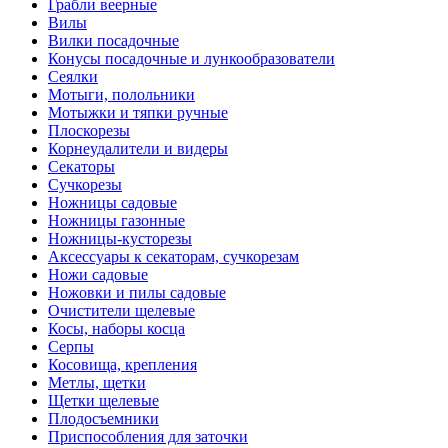
Грабли веерные
Вилы
Вилки посадочные
Конусы посадочные и лункообразователи
Сеялки
Мотыги, полольники
Мотыжки и тяпки ручные
Плоскорезы
Корнеудалители и видеры
Секаторы
Сучкорезы
Ножницы садовые
Ножницы газонные
Ножницы-кусторезы
Аксессуары к секаторам, сучкорезам
Ножи садовые
Ножовки и пилы садовые
Очистители щелевые
Косы, наборы косца
Серпы
Косовища, крепления
Метлы, щетки
Щетки щелевые
Плодосъемники
Приспособления для заточки