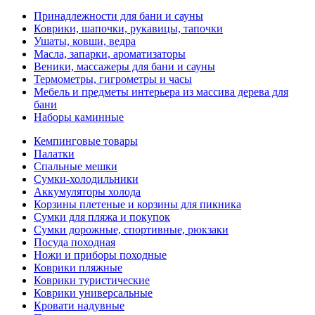
Принадлежности для бани и сауны
Коврики, шапочки, рукавицы, тапочки
Ушаты, ковши, ведра
Масла, запарки, ароматизаторы
Веники, массажеры для бани и сауны
Термометры, гигрометры и часы
Мебель и предметы интерьера из массива дерева для
бани
Наборы каминные
Кемпинговые товары
Палатки
Спальные мешки
Сумки-холодильники
Аккумуляторы холода
Корзины плетеные и корзины для пикника
Сумки для пляжа и покупок
Сумки дорожные, спортивные, рюкзаки
Посуда походная
Ножи и приборы походные
Коврики пляжные
Коврики туристические
Коврики универсальные
Кровати надувные