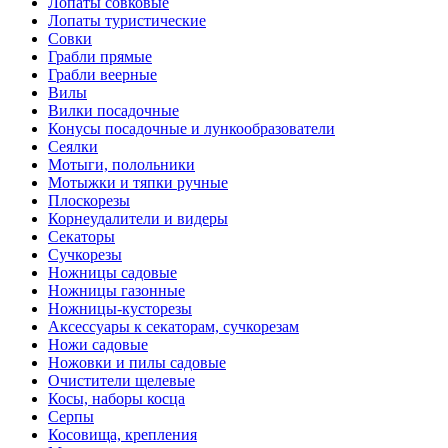
Лопаты совковые
Лопаты туристические
Совки
Грабли прямые
Грабли веерные
Вилы
Вилки посадочные
Конусы посадочные и лункообразователи
Сеялки
Мотыги, полольники
Мотыжки и тяпки ручные
Плоскорезы
Корнеудалители и видеры
Секаторы
Сучкорезы
Ножницы садовые
Ножницы газонные
Ножницы-кусторезы
Аксессуары к секаторам, сучкорезам
Ножи садовые
Ножовки и пилы садовые
Очистители щелевые
Косы, наборы косца
Серпы
Косовища, крепления