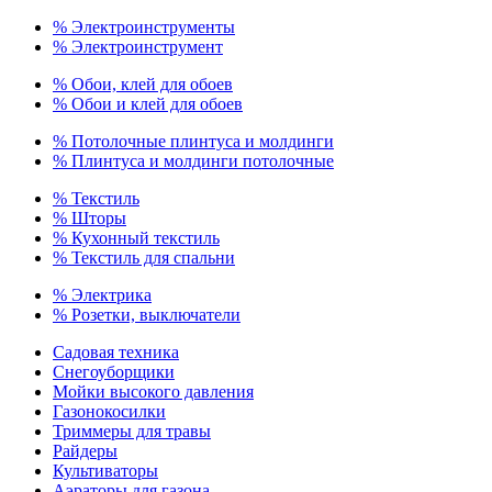
% Электроинструменты
% Электроинструмент
% Обои, клей для обоев
% Обои и клей для обоев
% Потолочные плинтуса и молдинги
% Плинтуса и молдинги потолочные
% Текстиль
% Шторы
% Кухонный текстиль
% Текстиль для спальни
% Электрика
% Розетки, выключатели
Садовая техника
Снегоуборщики
Мойки высокого давления
Газонокосилки
Триммеры для травы
Райдеры
Культиваторы
Аэраторы для газона