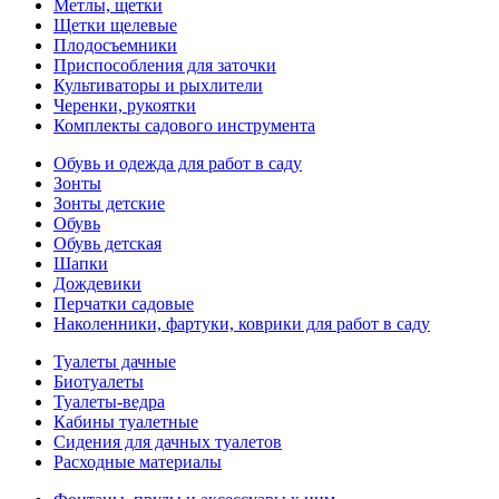
Метлы, щетки
Щетки щелевые
Плодосъемники
Приспособления для заточки
Культиваторы и рыхлители
Черенки, рукоятки
Комплекты садового инструмента
Обувь и одежда для работ в саду
Зонты
Зонты детские
Обувь
Обувь детская
Шапки
Дождевики
Перчатки садовые
Наколенники, фартуки, коврики для работ в саду
Туалеты дачные
Биотуалеты
Туалеты-ведра
Кабины туалетные
Сидения для дачных туалетов
Расходные материалы