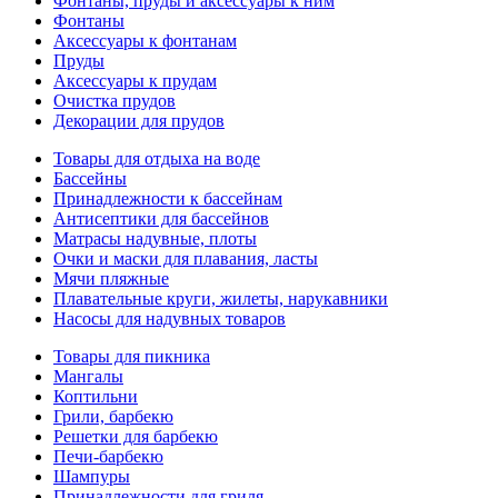
Фонтаны, пруды и аксессуары к ним
Фонтаны
Аксессуары к фонтанам
Пруды
Аксессуары к прудам
Очистка прудов
Декорации для прудов
Товары для отдыха на воде
Бассейны
Принадлежности к бассейнам
Антисептики для бассейнов
Матраcы надувные, плоты
Очки и маски для плавания, ласты
Мячи пляжные
Плавательные круги, жилеты, нарукавники
Насосы для надувных товаров
Товары для пикника
Мангалы
Коптильни
Грили, барбекю
Решетки для барбекю
Печи-барбекю
Шампуры
Принадлежности для гриля