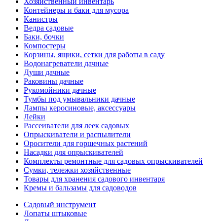
Хозяйственный инвентарь
Контейнеры и баки для мусора
Канистры
Ведра садовые
Баки, бочки
Компостеры
Корзины, ящики, сетки для работы в саду
Водонагреватели дачные
Души дачные
Раковины дачные
Рукомойники дачные
Тумбы под умывальники дачные
Лампы керосиновые, аксессуары
Лейки
Рассеиватели для леек садовых
Опрыскиватели и распылители
Оросители для горшечных растений
Насадки для опрыскивателей
Комплекты ремонтные для садовых опрыскивателей
Сумки, тележки хозяйственные
Товары для хранения садового инвентаря
Кремы и бальзамы для садоводов
Садовый инструмент
Лопаты штыковые