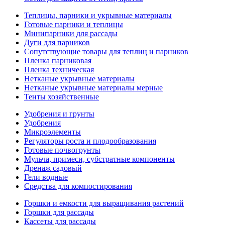
Теплицы, парники и укрывные материалы
Готовые парники и теплицы
Минипарники для рассады
Дуги для парников
Сопутствующие товары для теплиц и парников
Пленка парниковая
Пленка техническая
Нетканые укрывные материалы
Нетканые укрывные материалы мерные
Тенты хозяйственные
Удобрения и грунты
Удобрения
Микроэлементы
Регуляторы роста и плодообразования
Готовые почвогрунты
Мульча, примеси, субстратные компоненты
Дренаж садовый
Гели водные
Средства для компостирования
Горшки и емкости для выращивания растений
Горшки для рассады
Кассеты для рассады