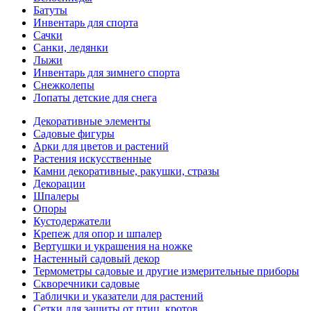
Батуты
Инвентарь для спорта
Сачки
Санки, ледянки
Лыжи
Инвентарь для зимнего спорта
Снежколепы
Лопаты детские для снега
Декоративные элементы
Садовые фигуры
Арки для цветов и растений
Растения искусственные
Камни декоративные, ракушки, стразы
Декорации
Шпалеры
Опоры
Кустодержатели
Крепеж для опор и шпалер
Вертушки и украшения на ножке
Настенный садовый декор
Термометры садовые и другие измерительные приборы
Скворечники садовые
Таблички и указатели для растений
Сетки для защиты от птиц, кротов