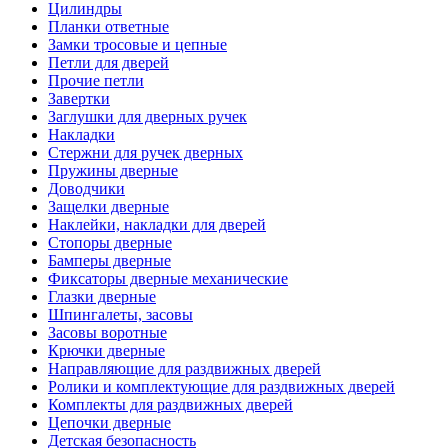
Цилиндры
Планки ответные
Замки тросовые и цепные
Петли для дверей
Прочие петли
Завертки
Заглушки для дверных ручек
Накладки
Стержни для ручек дверных
Пружины дверные
Доводчики
Защелки дверные
Наклейки, накладки для дверей
Стопоры дверные
Бамперы дверные
Фиксаторы дверные механические
Глазки дверные
Шпингалеты, засовы
Засовы воротные
Крючки дверные
Направляющие для раздвижных дверей
Ролики и комплектующие для раздвижных дверей
Комплекты для раздвижных дверей
Цепочки дверные
Детская безопасность