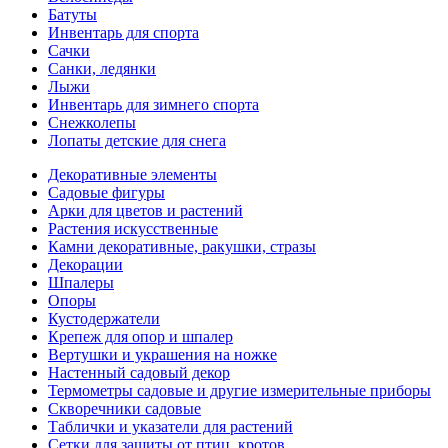
Батуты
Инвентарь для спорта
Сачки
Санки, ледянки
Лыжи
Инвентарь для зимнего спорта
Снежколепы
Лопаты детские для снега
Декоративные элементы
Садовые фигуры
Арки для цветов и растений
Растения искусственные
Камни декоративные, ракушки, стразы
Декорации
Шпалеры
Опоры
Кустодержатели
Крепеж для опор и шпалер
Вертушки и украшения на ножке
Настенный садовый декор
Термометры садовые и другие измерительные приборы
Скворечники садовые
Таблички и указатели для растений
Сетки для защиты от птиц, кротов