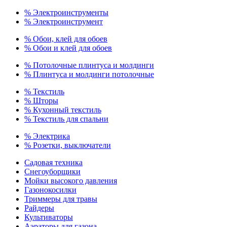
% Электроинструменты
% Электроинструмент
% Обои, клей для обоев
% Обои и клей для обоев
% Потолочные плинтуса и молдинги
% Плинтуса и молдинги потолочные
% Текстиль
% Шторы
% Кухонный текстиль
% Текстиль для спальни
% Электрика
% Розетки, выключатели
Садовая техника
Снегоуборщики
Мойки высокого давления
Газонокосилки
Триммеры для травы
Райдеры
Культиваторы
Аэраторы для газона