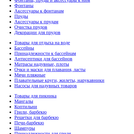
Фонтаны, пруды и аксессуары к ним
Фонтаны
Аксессуары к фонтанам
Пруды
Аксессуары к прудам
Очистка прудов
Декорации для прудов
Товары для отдыха на воде
Бассейны
Принадлежности к бассейнам
Антисептики для бассейнов
Матраcы надувные, плоты
Очки и маски для плавания, ласты
Мячи пляжные
Плавательные круги, жилеты, нарукавники
Насосы для надувных товаров
Товары для пикника
Мангалы
Коптильни
Грили, барбекю
Решетки для барбекю
Печи-барбекю
Шампуры
Принадлежности для гриля