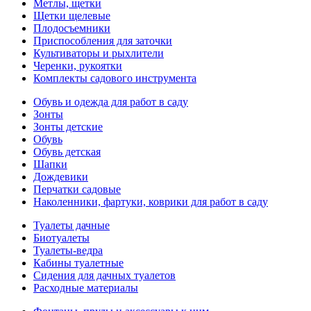
Метлы, щетки
Щетки щелевые
Плодосъемники
Приспособления для заточки
Культиваторы и рыхлители
Черенки, рукоятки
Комплекты садового инструмента
Обувь и одежда для работ в саду
Зонты
Зонты детские
Обувь
Обувь детская
Шапки
Дождевики
Перчатки садовые
Наколенники, фартуки, коврики для работ в саду
Туалеты дачные
Биотуалеты
Туалеты-ведра
Кабины туалетные
Сидения для дачных туалетов
Расходные материалы