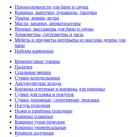
Принадлежности для бани и сауны
Коврики, шапочки, рукавицы, тапочки
Ушаты, ковши, ведра
Масла, запарки, ароматизаторы
Веники, массажеры для бани и сауны
Термометры, гигрометры и часы
Мебель и предметы интерьера из массива дерева для
бани
Наборы каминные
Кемпинговые товары
Палатки
Спальные мешки
Сумки-холодильники
Аккумуляторы холода
Корзины плетеные и корзины для пикника
Сумки для пляжа и покупок
Сумки дорожные, спортивные, рюкзаки
Посуда походная
Ножи и приборы походные
Коврики пляжные
Коврики туристические
Коврики универсальные
Кровати надувные