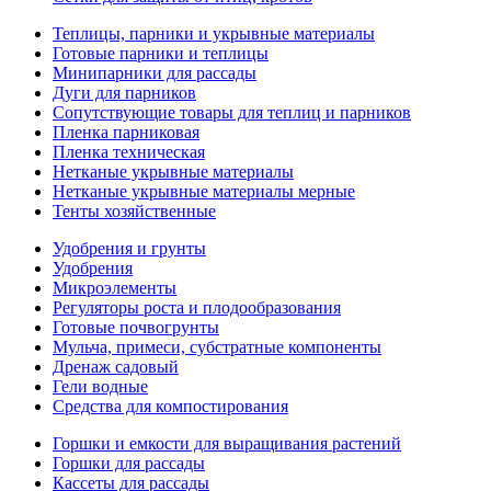
Теплицы, парники и укрывные материалы
Готовые парники и теплицы
Минипарники для рассады
Дуги для парников
Сопутствующие товары для теплиц и парников
Пленка парниковая
Пленка техническая
Нетканые укрывные материалы
Нетканые укрывные материалы мерные
Тенты хозяйственные
Удобрения и грунты
Удобрения
Микроэлементы
Регуляторы роста и плодообразования
Готовые почвогрунты
Мульча, примеси, субстратные компоненты
Дренаж садовый
Гели водные
Средства для компостирования
Горшки и емкости для выращивания растений
Горшки для рассады
Кассеты для рассады