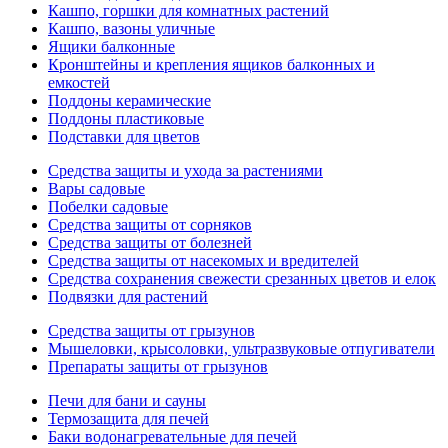
Кашпо, горшки для комнатных растений
Кашпо, вазоны уличные
Ящики балконные
Кронштейны и крепления ящиков балконных и
емкостей
Поддоны керамические
Поддоны пластиковые
Подставки для цветов
Средства защиты и ухода за растениями
Вары садовые
Побелки садовые
Средства защиты от сорняков
Средства защиты от болезней
Средства защиты от насекомых и вредителей
Средства сохранения свежести срезанных цветов и елок
Подвязки для растений
Средства защиты от грызунов
Мышеловки, крысоловки, ультразвуковые отпугиватели
Препараты защиты от грызунов
Печи для бани и сауны
Термозащита для печей
Баки водонагревательные для печей