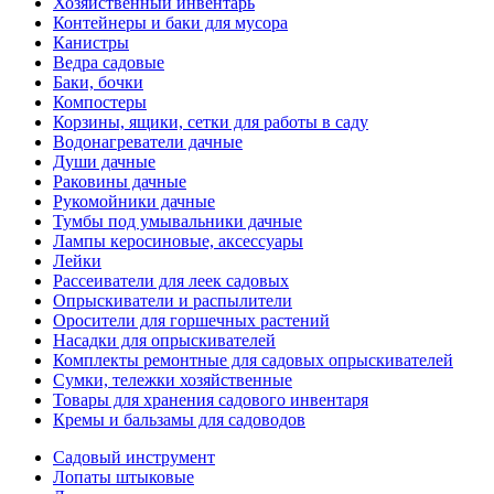
Хозяйственный инвентарь
Контейнеры и баки для мусора
Канистры
Ведра садовые
Баки, бочки
Компостеры
Корзины, ящики, сетки для работы в саду
Водонагреватели дачные
Души дачные
Раковины дачные
Рукомойники дачные
Тумбы под умывальники дачные
Лампы керосиновые, аксессуары
Лейки
Рассеиватели для леек садовых
Опрыскиватели и распылители
Оросители для горшечных растений
Насадки для опрыскивателей
Комплекты ремонтные для садовых опрыскивателей
Сумки, тележки хозяйственные
Товары для хранения садового инвентаря
Кремы и бальзамы для садоводов
Садовый инструмент
Лопаты штыковые