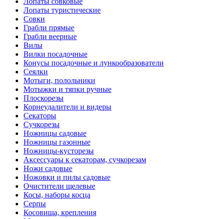
Лопаты совковые
Лопаты туристические
Совки
Грабли прямые
Грабли веерные
Вилы
Вилки посадочные
Конусы посадочные и лункообразователи
Сеялки
Мотыги, полольники
Мотыжки и тяпки ручные
Плоскорезы
Корнеудалители и видеры
Секаторы
Сучкорезы
Ножницы садовые
Ножницы газонные
Ножницы-кусторезы
Аксессуары к секаторам, сучкорезам
Ножи садовые
Ножовки и пилы садовые
Очистители щелевые
Косы, наборы косца
Серпы
Косовища, крепления