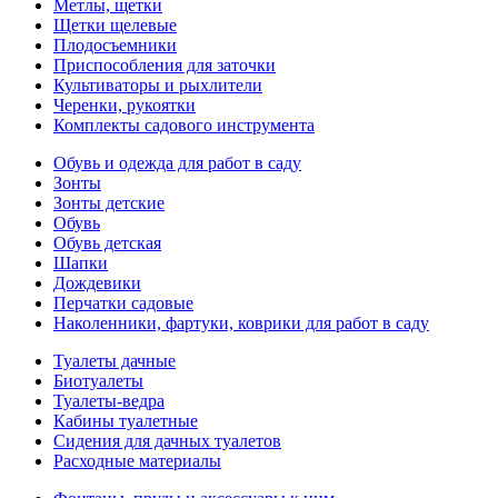
Метлы, щетки
Щетки щелевые
Плодосъемники
Приспособления для заточки
Культиваторы и рыхлители
Черенки, рукоятки
Комплекты садового инструмента
Обувь и одежда для работ в саду
Зонты
Зонты детские
Обувь
Обувь детская
Шапки
Дождевики
Перчатки садовые
Наколенники, фартуки, коврики для работ в саду
Туалеты дачные
Биотуалеты
Туалеты-ведра
Кабины туалетные
Сидения для дачных туалетов
Расходные материалы