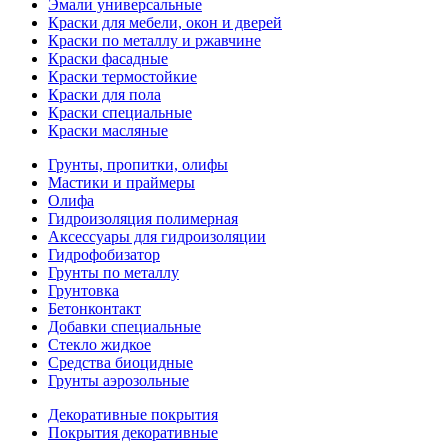
Эмали универсальные
Краски для мебели, окон и дверей
Краски по металлу и ржавчине
Краски фасадные
Краски термостойкие
Краски для пола
Краски специальные
Краски масляные
Грунты, пропитки, олифы
Мастики и праймеры
Олифа
Гидроизоляция полимерная
Аксессуары для гидроизоляции
Гидрофобизатор
Грунты по металлу
Грунтовка
Бетонконтакт
Добавки специальные
Стекло жидкое
Средства биоцидные
Грунты аэрозольные
Декоративные покрытия
Покрытия декоративные