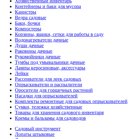
Хозяйственный инвентарь
Контейнеры и баки для мусора
Канистры
Ведра садовые
Баки, бочки
Компостеры
Корзины, ящики, сетки для работы в саду
Водонагреватели дачные
Души дачные
Раковины дачные
Рукомойники дачные
Тумбы под умывальники дачные
Лампы керосиновые, аксессуары
Лейки
Рассеиватели для леек садовых
Опрыскиватели и распылители
Оросители для горшечных растений
Насадки для опрыскивателей
Комплекты ремонтные для садовых опрыскивателей
Сумки, тележки хозяйственные
Товары для хранения садового инвентаря
Кремы и бальзамы для садоводов
Садовый инструмент
Лопаты штыковые