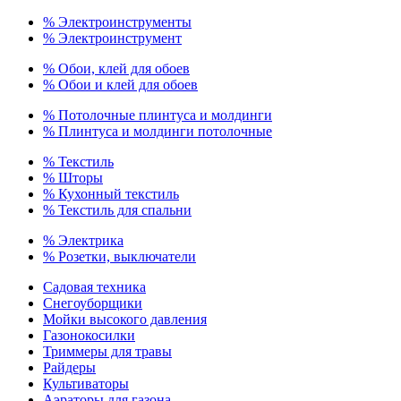
% Электроинструменты
% Электроинструмент
% Обои, клей для обоев
% Обои и клей для обоев
% Потолочные плинтуса и молдинги
% Плинтуса и молдинги потолочные
% Текстиль
% Шторы
% Кухонный текстиль
% Текстиль для спальни
% Электрика
% Розетки, выключатели
Садовая техника
Снегоуборщики
Мойки высокого давления
Газонокосилки
Триммеры для травы
Райдеры
Культиваторы
Аэраторы для газона