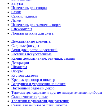
Батуты
Инвентарь для спорта
Сачки
Санки, ледянки
Лыжи
Инвентарь для зимнего спорта
Снежколепы
Лопаты детские для снега
Декоративные элементы
Садовые фигуры
Арки для цветов и растений
Растения искусственные
Камни декоративные, ракушки, стразы
Декорации
Шпалеры
Опоры
Кустодержатели
Крепеж для опор и шпалер
Вертушки и украшения на ножке
Настенный садовый декор
Термометры садовые и другие измерительные приборы
Скворечники садовые
Таблички и указатели для растений
Сетки для защиты от птиц, кротов