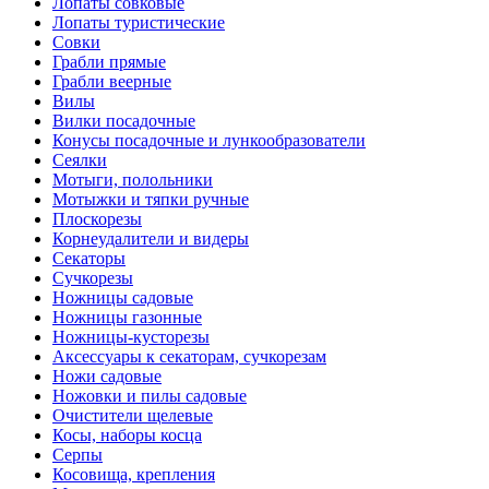
Лопаты совковые
Лопаты туристические
Совки
Грабли прямые
Грабли веерные
Вилы
Вилки посадочные
Конусы посадочные и лункообразователи
Сеялки
Мотыги, полольники
Мотыжки и тяпки ручные
Плоскорезы
Корнеудалители и видеры
Секаторы
Сучкорезы
Ножницы садовые
Ножницы газонные
Ножницы-кусторезы
Аксессуары к секаторам, сучкорезам
Ножи садовые
Ножовки и пилы садовые
Очистители щелевые
Косы, наборы косца
Серпы
Косовища, крепления