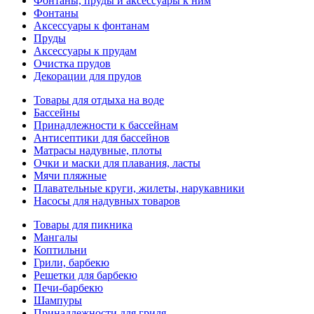
Фонтаны, пруды и аксессуары к ним
Фонтаны
Аксессуары к фонтанам
Пруды
Аксессуары к прудам
Очистка прудов
Декорации для прудов
Товары для отдыха на воде
Бассейны
Принадлежности к бассейнам
Антисептики для бассейнов
Матраcы надувные, плоты
Очки и маски для плавания, ласты
Мячи пляжные
Плавательные круги, жилеты, нарукавники
Насосы для надувных товаров
Товары для пикника
Мангалы
Коптильни
Грили, барбекю
Решетки для барбекю
Печи-барбекю
Шампуры
Принадлежности для гриля