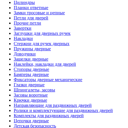
Цилиндры
Планки ответные
Замки тросовые и цепные
Петли для дверей
Прочие петли
Завертки
Заглушки для дверных ручек
Накладки
Стержни для ручек дверных
Пружины дверные
Доводчики
Защелки дверные
Наклейки, накладки для дверей
Стопоры дверные
Бамперы дверные
Фиксаторы дверные механические
Глазки дверные
Шпингалеты, засовы
Засовы воротные
Крючки дверные
Направляющие для раздвижных дверей
Ролики и комплектующие для раздвижных дверей
Комплекты для раздвижных дверей
Цепочки дверные
Детская безопасность