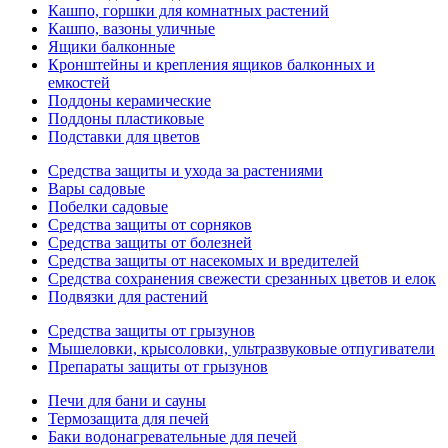
Кашпо, горшки для комнатных растений
Кашпо, вазоны уличные
Ящики балконные
Кронштейны и крепления ящиков балконных и
емкостей
Поддоны керамические
Поддоны пластиковые
Подставки для цветов
Средства защиты и ухода за растениями
Вары садовые
Побелки садовые
Средства защиты от сорняков
Средства защиты от болезней
Средства защиты от насекомых и вредителей
Средства сохранения свежести срезанных цветов и елок
Подвязки для растений
Средства защиты от грызунов
Мышеловки, крысоловки, ультразвуковые отпугиватели
Препараты защиты от грызунов
Печи для бани и сауны
Термозащита для печей
Баки водонагревательные для печей