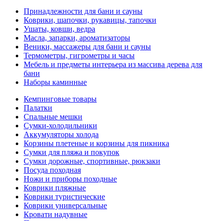
Принадлежности для бани и сауны
Коврики, шапочки, рукавицы, тапочки
Ушаты, ковши, ведра
Масла, запарки, ароматизаторы
Веники, массажеры для бани и сауны
Термометры, гигрометры и часы
Мебель и предметы интерьера из массива дерева для
бани
Наборы каминные
Кемпинговые товары
Палатки
Спальные мешки
Сумки-холодильники
Аккумуляторы холода
Корзины плетеные и корзины для пикника
Сумки для пляжа и покупок
Сумки дорожные, спортивные, рюкзаки
Посуда походная
Ножи и приборы походные
Коврики пляжные
Коврики туристические
Коврики универсальные
Кровати надувные