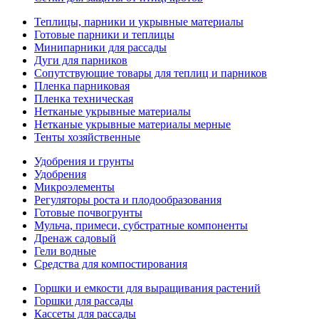
Теплицы, парники и укрывные материалы
Готовые парники и теплицы
Минипарники для рассады
Дуги для парников
Сопутствующие товары для теплиц и парников
Пленка парниковая
Пленка техническая
Нетканые укрывные материалы
Нетканые укрывные материалы мерные
Тенты хозяйственные
Удобрения и грунты
Удобрения
Микроэлементы
Регуляторы роста и плодообразования
Готовые почвогрунты
Мульча, примеси, субстратные компоненты
Дренаж садовый
Гели водные
Средства для компостирования
Горшки и емкости для выращивания растений
Горшки для рассады
Кассеты для рассады