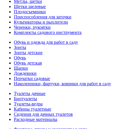
Метлы, щетки
Щетки щелевые
Плодосъемники
Приспособления для заточки
Культиваторы и рыхлители
Черенки, рукоятки
Комплекты садового инструмента
Обувь и одежда для работ в саду
Зонты
Зонты детские
Обувь
Обувь детская
Шапки
Дождевики
Перчатки садовые
Наколенники, фартуки, коврики для работ в саду
Туалеты дачные
Биотуалеты
Туалеты-ведра
Кабины туалетные
Сидения для дачных туалетов
Расходные материалы