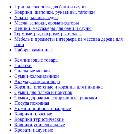
Принадлежности для бани и сауны
Коврики, шапочки, рукавицы, тапочки
Ушаты, ковши, ведра
Масла, запарки, ароматизаторы
Веники, массажеры для бани и сауны
Термометры, гигрометры и часы
Мебель и предметы интерьера из массива дерева для
бани
Наборы каминные
Кемпинговые товары
Палатки
Спальные мешки
Сумки-холодильники
Аккумуляторы холода
Корзины плетеные и корзины для пикника
Сумки для пляжа и покупок
Сумки дорожные, спортивные, рюкзаки
Посуда походная
Ножи и приборы походные
Коврики пляжные
Коврики туристические
Коврики универсальные
Кровати надувные