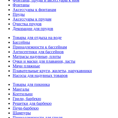
Фонтаны, пруды и аксессуары к ним
Фонтаны
Аксессуары к фонтанам
Пруды
Аксессуары к прудам
Очистка прудов
Декорации для прудов
Товары для отдыха на воде
Бассейны
Принадлежности к бассейнам
Антисептики для бассейнов
Матраcы надувные, плоты
Очки и маски для плавания, ласты
Мячи пляжные
Плавательные круги, жилеты, нарукавники
Насосы для надувных товаров
Товары для пикника
Мангалы
Коптильни
Грили, барбекю
Решетки для барбекю
Печи-барбекю
Шампуры
Принадлежности для гриля