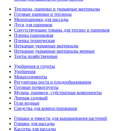
Теплицы, парники и укрывные материалы
Готовые парники и теплицы
Минипарники для рассады
Дуги для парников
Сопутствующие товары для теплиц и парников
Пленка парниковая
Пленка техническая
Нетканые укрывные материалы
Нетканые укрывные материалы мерные
Тенты хозяйственные
Удобрения и грунты
Удобрения
Микроэлементы
Регуляторы роста и плодообразования
Готовые почвогрунты
Мульча, примеси, субстратные компоненты
Дренаж садовый
Гели водные
Средства для компостирования
Горшки и емкости для выращивания растений
Горшки для рассады
Кассеты для рассады