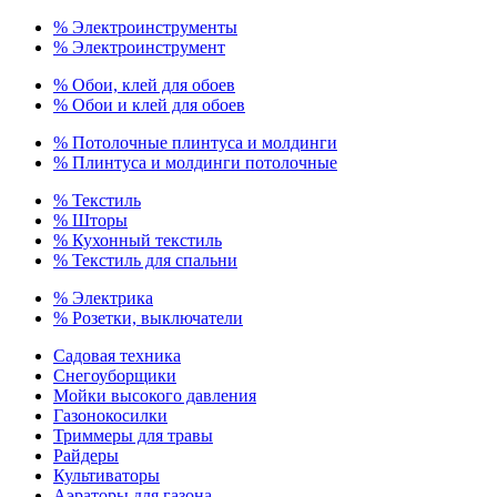
% Электроинструменты
% Электроинструмент
% Обои, клей для обоев
% Обои и клей для обоев
% Потолочные плинтуса и молдинги
% Плинтуса и молдинги потолочные
% Текстиль
% Шторы
% Кухонный текстиль
% Текстиль для спальни
% Электрика
% Розетки, выключатели
Садовая техника
Снегоуборщики
Мойки высокого давления
Газонокосилки
Триммеры для травы
Райдеры
Культиваторы
Аэраторы для газона