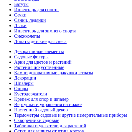
Батуты
Инвентарь для спорта
Сачки
Санки, ледянки
Лыжи
Инвентарь для зимнего спорта
Снежколепы
Лопаты детские для снега
Декоративные элементы
Садовые фигуры
Арки для цветов и растений
Растения искусственные
Камни декоративные, ракушки, стразы
Декорации
Шпалеры
Опоры
Кустодержатели
Крепеж для опор и шпалер
Вертушки и украшения на ножке
Настенный садовый декор
Термометры садовые и другие измерительные приборы
Скворечники садовые
Таблички и указатели для растений
Сетки для защиты от птиц, кротов