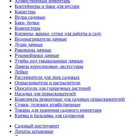
Хозяйственный инвентарь
Контейнеры и баки для мусора
Канистры
Ведра садовые
Баки, бочки
Компостеры
Корзины, ящики, сетки для работы в саду
Водонагреватели дачные
Души дачные
Раковины дачные
Рукомойники дачные
Тумбы под умывальники дачные
Лампы керосиновые, аксессуары
Лейки
Рассеиватели для леек садовых
Опрыскиватели и распылители
Оросители для горшечных растений
Насадки для опрыскивателей
Комплекты ремонтные для садовых опрыскивателей
Сумки, тележки хозяйственные
Товары для хранения садового инвентаря
Кремы и бальзамы для садоводов
Садовый инструмент
Лопаты штыковые