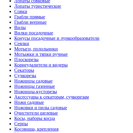
Лопаты совковые
Лопаты туристические
Совки
Грабли прямые
Грабли веерные
Вилы
Вилки посадочные
Конусы посадочные и лункообразователи
Сеялки
Мотыги, полольники
Мотыжки и тяпки ручные
Плоскорезы
Корнеудалители и видеры
Секаторы
Сучкорезы
Ножницы садовые
Ножницы газонные
Ножницы-кусторезы
Аксессуары к секаторам, сучкорезам
Ножи садовые
Ножовки и пилы садовые
Очистители щелевые
Косы, наборы косца
Серпы
Косовища, крепления