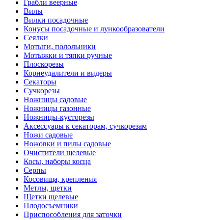
Грабли веерные
Вилы
Вилки посадочные
Конусы посадочные и лункообразователи
Сеялки
Мотыги, полольники
Мотыжки и тяпки ручные
Плоскорезы
Корнеудалители и видеры
Секаторы
Сучкорезы
Ножницы садовые
Ножницы газонные
Ножницы-кусторезы
Аксессуары к секаторам, сучкорезам
Ножи садовые
Ножовки и пилы садовые
Очистители щелевые
Косы, наборы косца
Серпы
Косовища, крепления
Метлы, щетки
Щетки щелевые
Плодосъемники
Приспособления для заточки