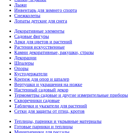
Лыжи
Инвентарь для зимнего спорта
Снежколепы
Лопаты детские для снега
Декоративные элементы
Садовые фигуры
Арки для цветов и растений
Растения искусственные
Камни декоративные, ракушки, стразы
Декорации
Шпалеры
Опоры
Кустодержатели
Крепеж для опор и шпалер
Вертушки и украшения на ножке
Настенный садовый декор
Термометры садовые и другие измерительные приборы
Скворечники садовые
Таблички и указатели для растений
Сетки для защиты от птиц, кротов
Теплицы, парники и укрывные материалы
Готовые парники и теплицы
Минипарники для рассады