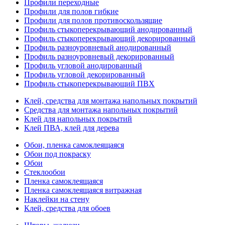
Профили переходные
Профили для полов гибкие
Профили для полов противоскользящие
Профиль стыкоперекрывающий анодированный
Профиль стыкоперекрывающий декорированный
Профиль разноуровневый анодированный
Профиль разноуровневый декорированный
Профиль угловой анодированный
Профиль угловой декорированный
Профиль стыкоперекрывающий ПВХ
Клей, средства для монтажа напольных покрытий
Средства для монтажа напольных покрытий
Клей для напольных покрытий
Клей ПВА, клей для дерева
Обои, пленка самоклеящаяся
Обои под покраску
Обои
Стеклообои
Пленка самоклеящаяся
Пленка самоклеящаяся витражная
Наклейки на стену
Клей, средства для обоев