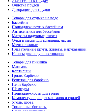
Аксессуары к прудам
Очистка прудов
Декорации для прудов
Товары для отдыха на воде
Бассейны
Принадлежности к бассейнам
Антисептики для бассейнов
Матраcы надувные, плоты
Очки и маски для плавания, ласты
Мячи пляжные
Плавательные круги, жилеты, нарукавники
Насосы для надувных товаров
Товары для пикника
Мангалы
Коптильни
Грили, барбекю
Решетки для барбекю
Печи-барбекю
Шампуры
Принадлежности для гриля
Комплектующие для мангалов и грилей
Уголь, дрова
Топливные брикеты