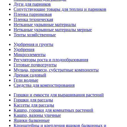
Дуги для парников
Сопутствующие товары для теплиц и парников
Пленка парниковая
Пленка техническая
Нетканые укрывные материалы
Нетканые укрывные материалы мерные
Тенты хозяйственные
Удобрения и грунты
Удобрения
Микроэлементы
Регуляторы роста и плодообразования
Готовые почвогрунты
Мульча, примеси, субстратные компоненты
Дренаж садовый
Гели водные
Средства для компостирования
Горшки и емкости для выращивания растений
Горшки для рассады
Кассеты для рассады
Кашпо, горшки для комнатных растений
Кашпо, вазоны уличные
Ящики балконные
Кронштейны и крепления ящиков балконных и