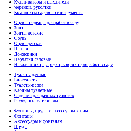
Культиваторы и рыхлители
Черенки, рукоятки
Комплекты садового инструмента
Обувь и одежда для работ в саду
Зонты
Зонты детские
Обувь
Обувь детская
Шапки
Дождевики
Перчатки садовые
Наколенники, фартуки, коврики для работ в саду
Туалеты дачные
Биотуалеты
Туалеты-ведра
Кабины туалетные
Сидения для дачных туалетов
Расходные материалы
Фонтаны, пруды и аксессуары к ним
Фонтаны
Аксессуары к фонтанам
Пруды