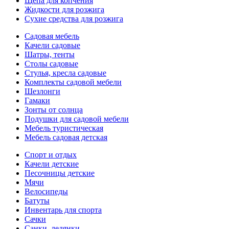
Щепа для копчения
Жидкости для розжига
Сухие средства для розжига
Садовая мебель
Качели садовые
Шатры, тенты
Столы садовые
Стулья, кресла садовые
Комплекты садовой мебели
Шезлонги
Гамаки
Зонты от солнца
Подушки для садовой мебели
Мебель туристическая
Мебель садовая детская
Спорт и отдых
Качели детские
Песочницы детские
Мячи
Велосипеды
Батуты
Инвентарь для спорта
Сачки
Санки, ледянки