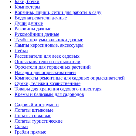
Баки, бочки
Компостеры
Корзины, ящики, сетки для работы в саду
Водонагреватели дачные
Души дачные
Раковины дачные
Рукомойники дачные
Тумбы под умывальники дачные
Лампы керосиновые, аксессуары
Лейки
Рассеиватели для леек садовых
Опрыскиватели и распылители
Оросители для горшечных растений
Насадки для опрыскивателей
Комплекты ремонтные для садовых опрыскивателей
Сумки, тележки хозяйственные
Товары для хранения садового инвентаря
Кремы и бальзамы для садоводов
Садовый инструмент
Лопаты штыковые
Лопаты совковые
Лопаты туристические
Совки
Грабли прямые