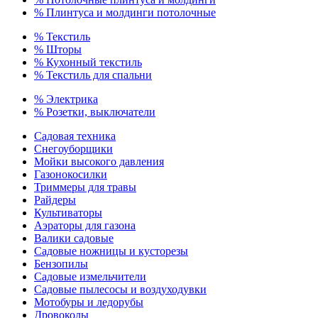
% Плинтуса и молдинги потолочные
% Текстиль
% Шторы
% Кухонный текстиль
% Текстиль для спальни
% Электрика
% Розетки, выключатели
Садовая техника
Снегоуборщики
Мойки высокого давления
Газонокосилки
Триммеры для травы
Райдеры
Культиваторы
Аэраторы для газона
Валики садовые
Садовые ножницы и кусторезы
Бензопилы
Садовые измельчители
Садовые пылесосы и воздуходувки
Мотобуры и ледорубы
Дровоколы