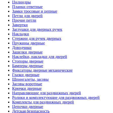
Цилиндры
Планки ответные
Замки тросовые и цепные
Петли для дверей
Прочие петли
Завертки
Заглушки для дверных ручек
Накладки
Стержни для ручек дверных
Пружины дверные
Доводчики
Защелки дверные
Наклейки, накладки для дверей
Стопоры дверные
Бамперы дверные
Фиксаторы дверные механические
Глазки дверные
Шпингалеты, засовы
Засовы воротные
Крючки дверные
Направляющие для раздвижных дверей
Ролики и комплектующие для раздвижных дверей
Комплекты для раздвижных дверей
Цепочки дверные
Детская безопасность