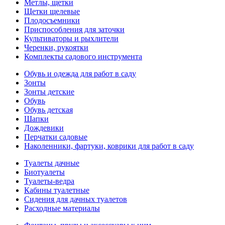
Метлы, щетки
Щетки щелевые
Плодосъемники
Приспособления для заточки
Культиваторы и рыхлители
Черенки, рукоятки
Комплекты садового инструмента
Обувь и одежда для работ в саду
Зонты
Зонты детские
Обувь
Обувь детская
Шапки
Дождевики
Перчатки садовые
Наколенники, фартуки, коврики для работ в саду
Туалеты дачные
Биотуалеты
Туалеты-ведра
Кабины туалетные
Сидения для дачных туалетов
Расходные материалы