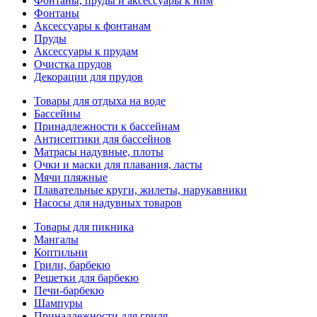
Фонтаны, пруды и аксессуары к ним
Фонтаны
Аксессуары к фонтанам
Пруды
Аксессуары к прудам
Очистка прудов
Декорации для прудов
Товары для отдыха на воде
Бассейны
Принадлежности к бассейнам
Антисептики для бассейнов
Матраcы надувные, плоты
Очки и маски для плавания, ласты
Мячи пляжные
Плавательные круги, жилеты, нарукавники
Насосы для надувных товаров
Товары для пикника
Мангалы
Коптильни
Грили, барбекю
Решетки для барбекю
Печи-барбекю
Шампуры
Принадлежности для гриля