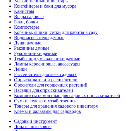
Хозяйственный инвентарь
Контейнеры и баки для мусора
Канистры
Ведра садовые
Баки, бочки
Компостеры
Корзины, ящики, сетки для работы в саду
Водонагреватели дачные
Души дачные
Раковины дачные
Рукомойники дачные
Тумбы под умывальники дачные
Лампы керосиновые, аксессуары
Лейки
Рассеиватели для леек садовых
Опрыскиватели и распылители
Оросители для горшечных растений
Насадки для опрыскивателей
Комплекты ремонтные для садовых опрыскивателей
Сумки, тележки хозяйственные
Товары для хранения садового инвентаря
Кремы и бальзамы для садоводов
Садовый инструмент
Лопаты штыковые