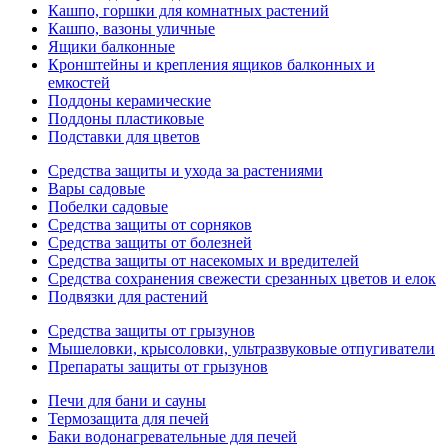
Кашпо, горшки для комнатных растений
Кашпо, вазоны уличные
Ящики балконные
Кронштейны и крепления ящиков балконных и
емкостей
Поддоны керамические
Поддоны пластиковые
Подставки для цветов
Средства защиты и ухода за растениями
Вары садовые
Побелки садовые
Средства защиты от сорняков
Средства защиты от болезней
Средства защиты от насекомых и вредителей
Средства сохранения свежести срезанных цветов и елок
Подвязки для растений
Средства защиты от грызунов
Мышеловки, крысоловки, ультразвуковые отпугиватели
Препараты защиты от грызунов
Печи для бани и сауны
Термозащита для печей
Баки водонагревательные для печей