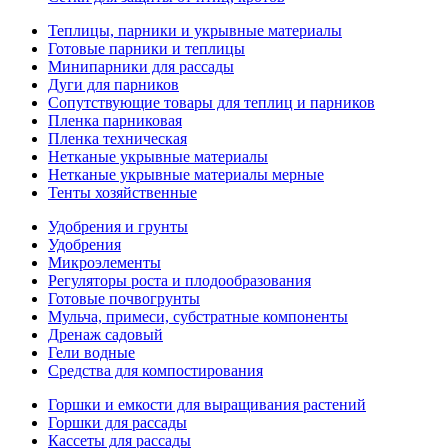
Теплицы, парники и укрывные материалы
Готовые парники и теплицы
Минипарники для рассады
Дуги для парников
Сопутствующие товары для теплиц и парников
Пленка парниковая
Пленка техническая
Нетканые укрывные материалы
Нетканые укрывные материалы мерные
Тенты хозяйственные
Удобрения и грунты
Удобрения
Микроэлементы
Регуляторы роста и плодообразования
Готовые почвогрунты
Мульча, примеси, субстратные компоненты
Дренаж садовый
Гели водные
Средства для компостирования
Горшки и емкости для выращивания растений
Горшки для рассады
Кассеты для рассады