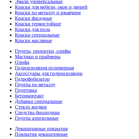
Эмали универсальные
Краски для мебели, окон и дверей
Краски по металлу и ржавчине
Краски фасадные
Краски термостойкие
Краски для пола
Краски специальные
Краски масляные
Грунты, пропитки, олифы
Мастики и праймеры
Олифа
Гидроизоляция полимерная
Аксессуары для гидроизоляции
Гидрофобизатор
Грунты по металлу
Грунтовка
Бетонконтакт
Добавки специальные
Стекло жидкое
Средства биоцидные
Грунты аэрозольные
Декоративные покрытия
Покрытия декоративные