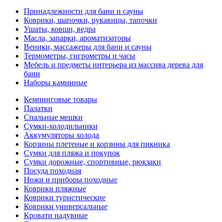
Принадлежности для бани и сауны
Коврики, шапочки, рукавицы, тапочки
Ушаты, ковши, ведра
Масла, запарки, ароматизаторы
Веники, массажеры для бани и сауны
Термометры, гигрометры и часы
Мебель и предметы интерьера из массива дерева для
бани
Наборы каминные
Кемпинговые товары
Палатки
Спальные мешки
Сумки-холодильники
Аккумуляторы холода
Корзины плетеные и корзины для пикника
Сумки для пляжа и покупок
Сумки дорожные, спортивные, рюкзаки
Посуда походная
Ножи и приборы походные
Коврики пляжные
Коврики туристические
Коврики универсальные
Кровати надувные