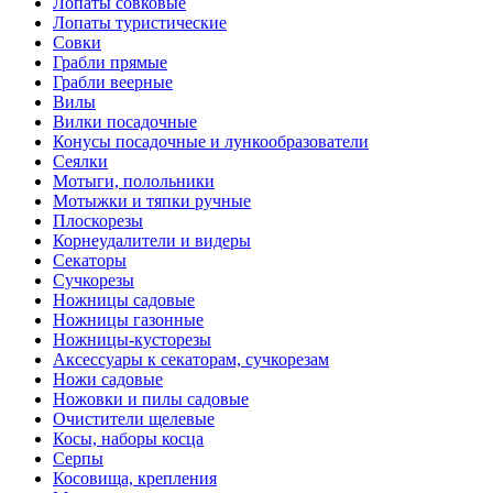
Лопаты совковые
Лопаты туристические
Совки
Грабли прямые
Грабли веерные
Вилы
Вилки посадочные
Конусы посадочные и лункообразователи
Сеялки
Мотыги, полольники
Мотыжки и тяпки ручные
Плоскорезы
Корнеудалители и видеры
Секаторы
Сучкорезы
Ножницы садовые
Ножницы газонные
Ножницы-кусторезы
Аксессуары к секаторам, сучкорезам
Ножи садовые
Ножовки и пилы садовые
Очистители щелевые
Косы, наборы косца
Серпы
Косовища, крепления