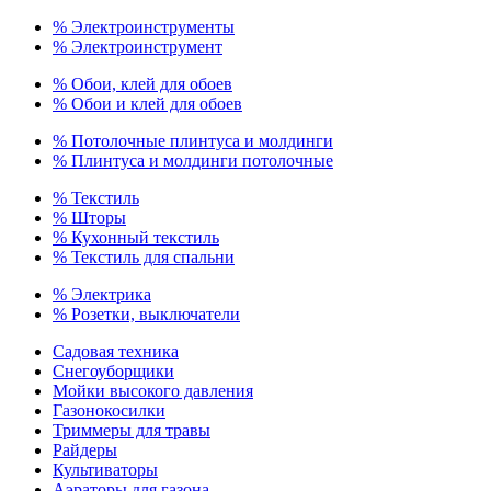
% Электроинструменты
% Электроинструмент
% Обои, клей для обоев
% Обои и клей для обоев
% Потолочные плинтуса и молдинги
% Плинтуса и молдинги потолочные
% Текстиль
% Шторы
% Кухонный текстиль
% Текстиль для спальни
% Электрика
% Розетки, выключатели
Садовая техника
Снегоуборщики
Мойки высокого давления
Газонокосилки
Триммеры для травы
Райдеры
Культиваторы
Аэраторы для газона