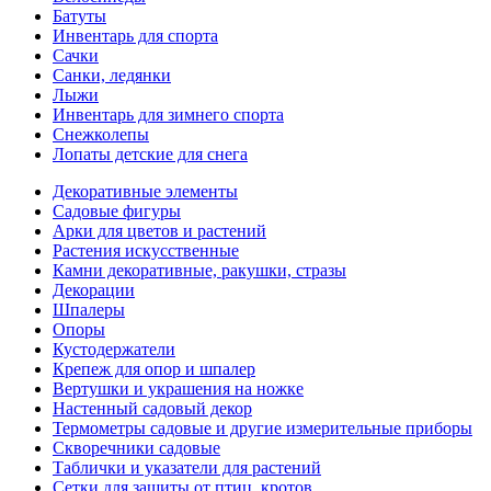
Батуты
Инвентарь для спорта
Сачки
Санки, ледянки
Лыжи
Инвентарь для зимнего спорта
Снежколепы
Лопаты детские для снега
Декоративные элементы
Садовые фигуры
Арки для цветов и растений
Растения искусственные
Камни декоративные, ракушки, стразы
Декорации
Шпалеры
Опоры
Кустодержатели
Крепеж для опор и шпалер
Вертушки и украшения на ножке
Настенный садовый декор
Термометры садовые и другие измерительные приборы
Скворечники садовые
Таблички и указатели для растений
Сетки для защиты от птиц, кротов