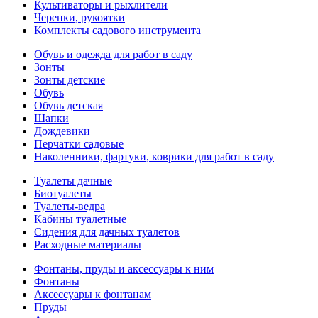
Культиваторы и рыхлители
Черенки, рукоятки
Комплекты садового инструмента
Обувь и одежда для работ в саду
Зонты
Зонты детские
Обувь
Обувь детская
Шапки
Дождевики
Перчатки садовые
Наколенники, фартуки, коврики для работ в саду
Туалеты дачные
Биотуалеты
Туалеты-ведра
Кабины туалетные
Сидения для дачных туалетов
Расходные материалы
Фонтаны, пруды и аксессуары к ним
Фонтаны
Аксессуары к фонтанам
Пруды