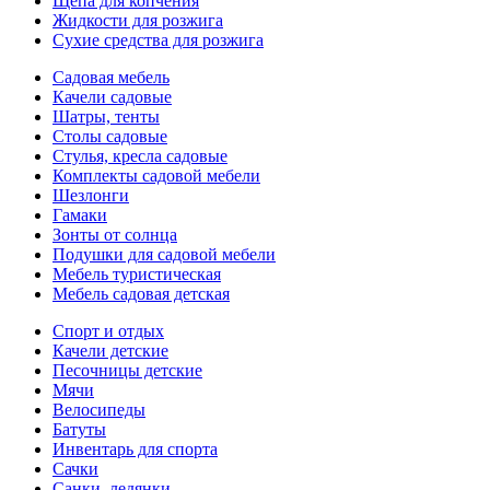
Щепа для копчения
Жидкости для розжига
Сухие средства для розжига
Садовая мебель
Качели садовые
Шатры, тенты
Столы садовые
Стулья, кресла садовые
Комплекты садовой мебели
Шезлонги
Гамаки
Зонты от солнца
Подушки для садовой мебели
Мебель туристическая
Мебель садовая детская
Спорт и отдых
Качели детские
Песочницы детские
Мячи
Велосипеды
Батуты
Инвентарь для спорта
Сачки
Санки, ледянки