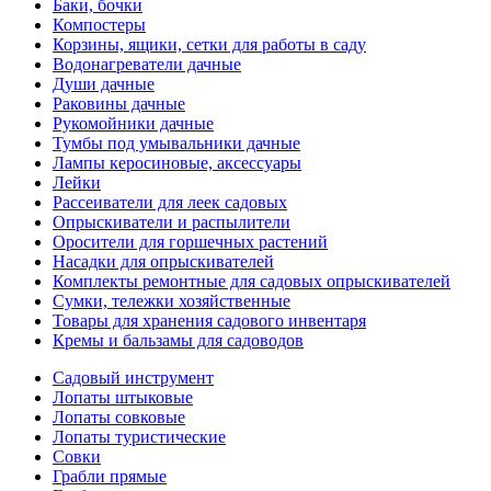
Баки, бочки
Компостеры
Корзины, ящики, сетки для работы в саду
Водонагреватели дачные
Души дачные
Раковины дачные
Рукомойники дачные
Тумбы под умывальники дачные
Лампы керосиновые, аксессуары
Лейки
Рассеиватели для леек садовых
Опрыскиватели и распылители
Оросители для горшечных растений
Насадки для опрыскивателей
Комплекты ремонтные для садовых опрыскивателей
Сумки, тележки хозяйственные
Товары для хранения садового инвентаря
Кремы и бальзамы для садоводов
Садовый инструмент
Лопаты штыковые
Лопаты совковые
Лопаты туристические
Совки
Грабли прямые