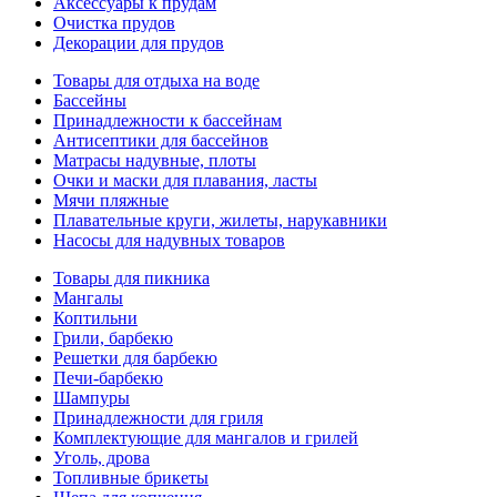
Аксессуары к прудам
Очистка прудов
Декорации для прудов
Товары для отдыха на воде
Бассейны
Принадлежности к бассейнам
Антисептики для бассейнов
Матраcы надувные, плоты
Очки и маски для плавания, ласты
Мячи пляжные
Плавательные круги, жилеты, нарукавники
Насосы для надувных товаров
Товары для пикника
Мангалы
Коптильни
Грили, барбекю
Решетки для барбекю
Печи-барбекю
Шампуры
Принадлежности для гриля
Комплектующие для мангалов и грилей
Уголь, дрова
Топливные брикеты