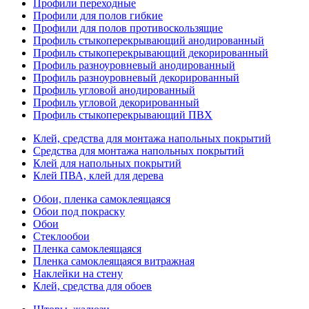
Профили переходные
Профили для полов гибкие
Профили для полов противоскользящие
Профиль стыкоперекрывающий анодированный
Профиль стыкоперекрывающий декорированный
Профиль разноуровневый анодированный
Профиль разноуровневый декорированный
Профиль угловой анодированный
Профиль угловой декорированный
Профиль стыкоперекрывающий ПВХ
Клей, средства для монтажа напольных покрытий
Средства для монтажа напольных покрытий
Клей для напольных покрытий
Клей ПВА, клей для дерева
Обои, пленка самоклеящаяся
Обои под покраску
Обои
Стеклообои
Пленка самоклеящаяся
Пленка самоклеящаяся витражная
Наклейки на стену
Клей, средства для обоев