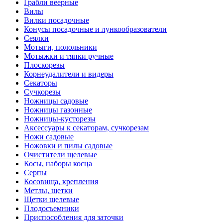
Грабли веерные
Вилы
Вилки посадочные
Конусы посадочные и лункообразователи
Сеялки
Мотыги, полольники
Мотыжки и тяпки ручные
Плоскорезы
Корнеудалители и видеры
Секаторы
Сучкорезы
Ножницы садовые
Ножницы газонные
Ножницы-кусторезы
Аксессуары к секаторам, сучкорезам
Ножи садовые
Ножовки и пилы садовые
Очистители щелевые
Косы, наборы косца
Серпы
Косовища, крепления
Метлы, щетки
Щетки щелевые
Плодосъемники
Приспособления для заточки