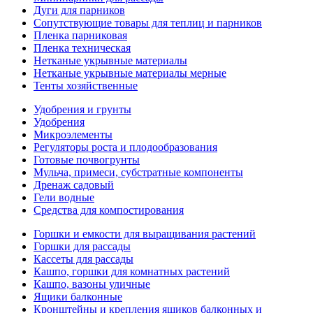
Дуги для парников
Сопутствующие товары для теплиц и парников
Пленка парниковая
Пленка техническая
Нетканые укрывные материалы
Нетканые укрывные материалы мерные
Тенты хозяйственные
Удобрения и грунты
Удобрения
Микроэлементы
Регуляторы роста и плодообразования
Готовые почвогрунты
Мульча, примеси, субстратные компоненты
Дренаж садовый
Гели водные
Средства для компостирования
Горшки и емкости для выращивания растений
Горшки для рассады
Кассеты для рассады
Кашпо, горшки для комнатных растений
Кашпо, вазоны уличные
Ящики балконные
Кронштейны и крепления ящиков балконных и