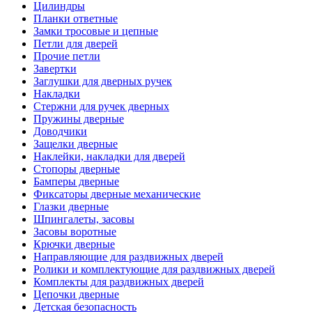
Цилиндры
Планки ответные
Замки тросовые и цепные
Петли для дверей
Прочие петли
Завертки
Заглушки для дверных ручек
Накладки
Стержни для ручек дверных
Пружины дверные
Доводчики
Защелки дверные
Наклейки, накладки для дверей
Стопоры дверные
Бамперы дверные
Фиксаторы дверные механические
Глазки дверные
Шпингалеты, засовы
Засовы воротные
Крючки дверные
Направляющие для раздвижных дверей
Ролики и комплектующие для раздвижных дверей
Комплекты для раздвижных дверей
Цепочки дверные
Детская безопасность