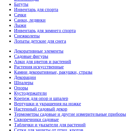
Батуты
Инвентарь для спорта
Сачки
Санки, ледянки
Лыжи
Инвентарь для зимнего спорта
Снежколепы
Лопаты детские для снега
Декоративные элементы
Садовые фигуры
Арки для цветов и растений
Растения искусственные
Камни декоративные, ракушки, стразы
Декорации
Шпалеры
Опоры
Кустодержатели
Крепеж для опор и шпалер
Вертушки и украшения на ножке
Настенный садовый декор
Термометры садовые и другие измерительные приборы
Скворечники садовые
Таблички и указатели для растений
Сетки для защиты от птиц, кротов