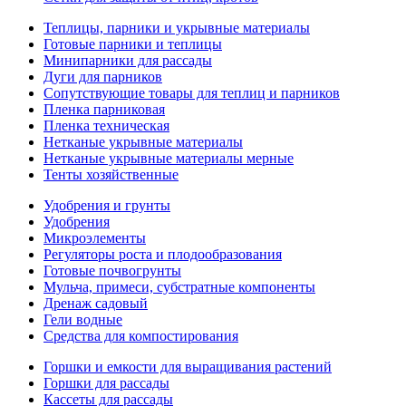
Теплицы, парники и укрывные материалы
Готовые парники и теплицы
Минипарники для рассады
Дуги для парников
Сопутствующие товары для теплиц и парников
Пленка парниковая
Пленка техническая
Нетканые укрывные материалы
Нетканые укрывные материалы мерные
Тенты хозяйственные
Удобрения и грунты
Удобрения
Микроэлементы
Регуляторы роста и плодообразования
Готовые почвогрунты
Мульча, примеси, субстратные компоненты
Дренаж садовый
Гели водные
Средства для компостирования
Горшки и емкости для выращивания растений
Горшки для рассады
Кассеты для рассады