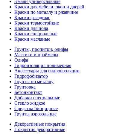
Эмали универсальные
Краски для мебели, окон и дверей
Краски по металлу и ржавчине
Краски фасадные
Краски термостойкие
Краски для пола
Краски специальные
Краски масляные
Грунты, пропитки, олифы
Мастики и праймеры
Олифа
Гидроизоляция полимерная
Аксессуары для гидроизоляции
Гидрофобизатор
Грунты по металлу
Грунтовка
Бетонконтакт
Добавки специальные
Стекло жидкое
Средства биоцидные
Грунты аэрозольные
Декоративные покрытия
Покрытия декоративные