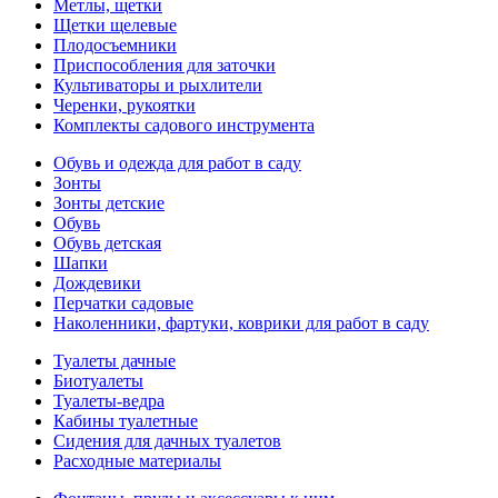
Метлы, щетки
Щетки щелевые
Плодосъемники
Приспособления для заточки
Культиваторы и рыхлители
Черенки, рукоятки
Комплекты садового инструмента
Обувь и одежда для работ в саду
Зонты
Зонты детские
Обувь
Обувь детская
Шапки
Дождевики
Перчатки садовые
Наколенники, фартуки, коврики для работ в саду
Туалеты дачные
Биотуалеты
Туалеты-ведра
Кабины туалетные
Сидения для дачных туалетов
Расходные материалы