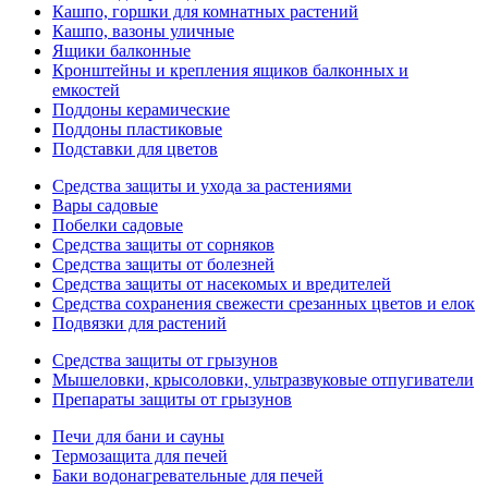
Кашпо, горшки для комнатных растений
Кашпо, вазоны уличные
Ящики балконные
Кронштейны и крепления ящиков балконных и
емкостей
Поддоны керамические
Поддоны пластиковые
Подставки для цветов
Средства защиты и ухода за растениями
Вары садовые
Побелки садовые
Средства защиты от сорняков
Средства защиты от болезней
Средства защиты от насекомых и вредителей
Средства сохранения свежести срезанных цветов и елок
Подвязки для растений
Средства защиты от грызунов
Мышеловки, крысоловки, ультразвуковые отпугиватели
Препараты защиты от грызунов
Печи для бани и сауны
Термозащита для печей
Баки водонагревательные для печей