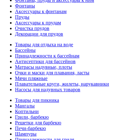
Фонтаны, пруды и аксессуары к ним
Фонтаны
Аксессуары к фонтанам
Пруды
Аксессуары к прудам
Очистка прудов
Декорации для прудов
Товары для отдыха на воде
Бассейны
Принадлежности к бассейнам
Антисептики для бассейнов
Матраcы надувные, плоты
Очки и маски для плавания, ласты
Мячи пляжные
Плавательные круги, жилеты, нарукавники
Насосы для надувных товаров
Товары для пикника
Мангалы
Коптильни
Грили, барбекю
Решетки для барбекю
Печи-барбекю
Шампуры
Принадлежности для гриля