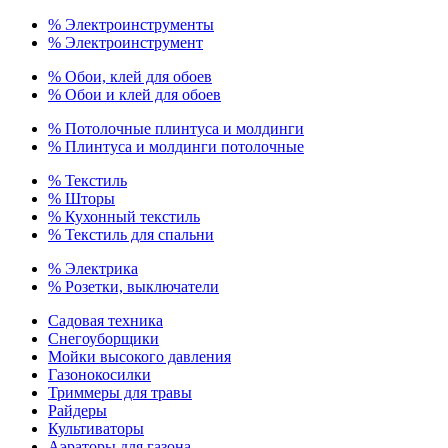
% Электроинструменты
% Электроинструмент
% Обои, клей для обоев
% Обои и клей для обоев
% Потолочные плинтуса и молдинги
% Плинтуса и молдинги потолочные
% Текстиль
% Шторы
% Кухонный текстиль
% Текстиль для спальни
% Электрика
% Розетки, выключатели
Садовая техника
Снегоуборщики
Мойки высокого давления
Газонокосилки
Триммеры для травы
Райдеры
Культиваторы
Аэраторы для газона