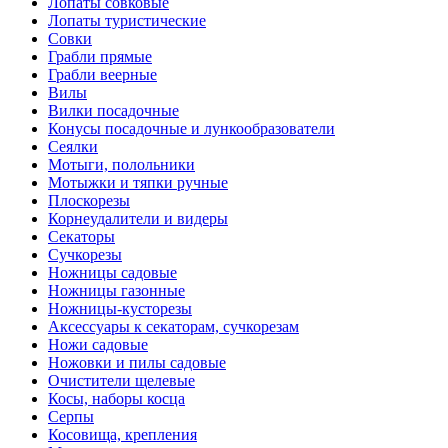
Лопаты совковые
Лопаты туристические
Совки
Грабли прямые
Грабли веерные
Вилы
Вилки посадочные
Конусы посадочные и лункообразователи
Сеялки
Мотыги, полольники
Мотыжки и тяпки ручные
Плоскорезы
Корнеудалители и видеры
Секаторы
Сучкорезы
Ножницы садовые
Ножницы газонные
Ножницы-кусторезы
Аксессуары к секаторам, сучкорезам
Ножи садовые
Ножовки и пилы садовые
Очистители щелевые
Косы, наборы косца
Серпы
Косовища, крепления