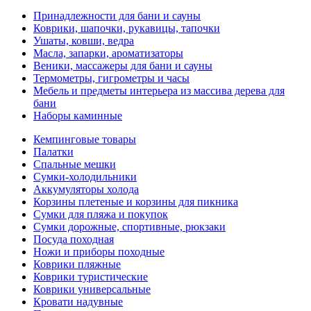
Принадлежности для бани и сауны
Коврики, шапочки, рукавицы, тапочки
Ушаты, ковши, ведра
Масла, запарки, ароматизаторы
Веники, массажеры для бани и сауны
Термометры, гигрометры и часы
Мебель и предметы интерьера из массива дерева для
бани
Наборы каминные
Кемпинговые товары
Палатки
Спальные мешки
Сумки-холодильники
Аккумуляторы холода
Корзины плетеные и корзины для пикника
Сумки для пляжа и покупок
Сумки дорожные, спортивные, рюкзаки
Посуда походная
Ножи и приборы походные
Коврики пляжные
Коврики туристические
Коврики универсальные
Кровати надувные