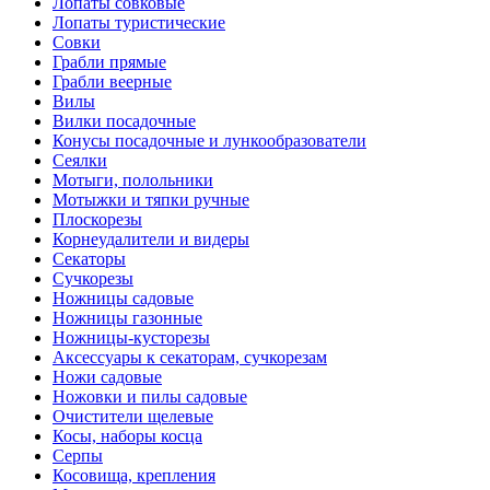
Лопаты совковые
Лопаты туристические
Совки
Грабли прямые
Грабли веерные
Вилы
Вилки посадочные
Конусы посадочные и лункообразователи
Сеялки
Мотыги, полольники
Мотыжки и тяпки ручные
Плоскорезы
Корнеудалители и видеры
Секаторы
Сучкорезы
Ножницы садовые
Ножницы газонные
Ножницы-кусторезы
Аксессуары к секаторам, сучкорезам
Ножи садовые
Ножовки и пилы садовые
Очистители щелевые
Косы, наборы косца
Серпы
Косовища, крепления