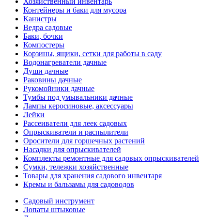
Хозяйственный инвентарь
Контейнеры и баки для мусора
Канистры
Ведра садовые
Баки, бочки
Компостеры
Корзины, ящики, сетки для работы в саду
Водонагреватели дачные
Души дачные
Раковины дачные
Рукомойники дачные
Тумбы под умывальники дачные
Лампы керосиновые, аксессуары
Лейки
Рассеиватели для леек садовых
Опрыскиватели и распылители
Оросители для горшечных растений
Насадки для опрыскивателей
Комплекты ремонтные для садовых опрыскивателей
Сумки, тележки хозяйственные
Товары для хранения садового инвентаря
Кремы и бальзамы для садоводов
Садовый инструмент
Лопаты штыковые