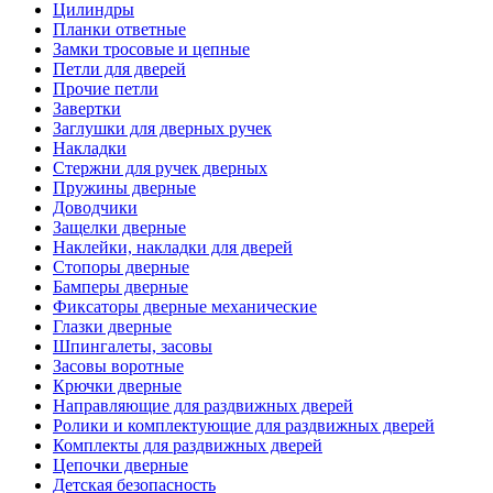
Цилиндры
Планки ответные
Замки тросовые и цепные
Петли для дверей
Прочие петли
Завертки
Заглушки для дверных ручек
Накладки
Стержни для ручек дверных
Пружины дверные
Доводчики
Защелки дверные
Наклейки, накладки для дверей
Стопоры дверные
Бамперы дверные
Фиксаторы дверные механические
Глазки дверные
Шпингалеты, засовы
Засовы воротные
Крючки дверные
Направляющие для раздвижных дверей
Ролики и комплектующие для раздвижных дверей
Комплекты для раздвижных дверей
Цепочки дверные
Детская безопасность