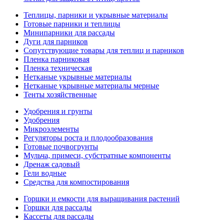
Теплицы, парники и укрывные материалы
Готовые парники и теплицы
Минипарники для рассады
Дуги для парников
Сопутствующие товары для теплиц и парников
Пленка парниковая
Пленка техническая
Нетканые укрывные материалы
Нетканые укрывные материалы мерные
Тенты хозяйственные
Удобрения и грунты
Удобрения
Микроэлементы
Регуляторы роста и плодообразования
Готовые почвогрунты
Мульча, примеси, субстратные компоненты
Дренаж садовый
Гели водные
Средства для компостирования
Горшки и емкости для выращивания растений
Горшки для рассады
Кассеты для рассады