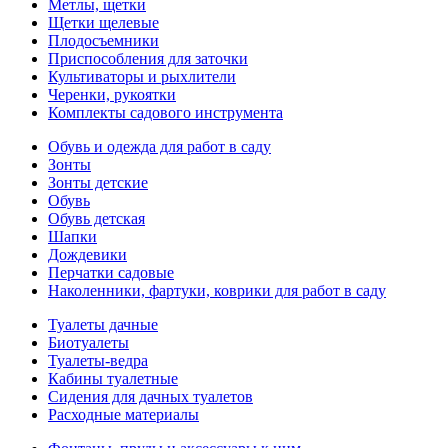
Метлы, щетки
Щетки щелевые
Плодосъемники
Приспособления для заточки
Культиваторы и рыхлители
Черенки, рукоятки
Комплекты садового инструмента
Обувь и одежда для работ в саду
Зонты
Зонты детские
Обувь
Обувь детская
Шапки
Дождевики
Перчатки садовые
Наколенники, фартуки, коврики для работ в саду
Туалеты дачные
Биотуалеты
Туалеты-ведра
Кабины туалетные
Сидения для дачных туалетов
Расходные материалы