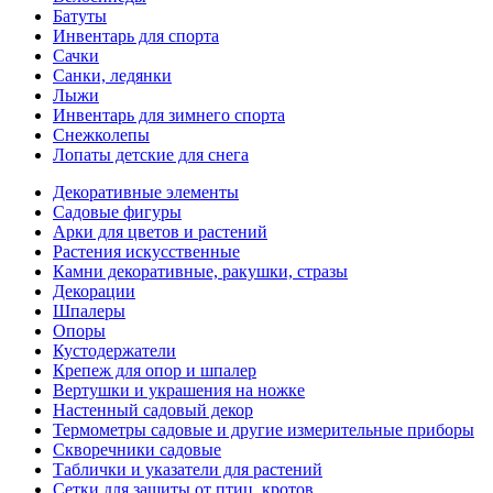
Батуты
Инвентарь для спорта
Сачки
Санки, ледянки
Лыжи
Инвентарь для зимнего спорта
Снежколепы
Лопаты детские для снега
Декоративные элементы
Садовые фигуры
Арки для цветов и растений
Растения искусственные
Камни декоративные, ракушки, стразы
Декорации
Шпалеры
Опоры
Кустодержатели
Крепеж для опор и шпалер
Вертушки и украшения на ножке
Настенный садовый декор
Термометры садовые и другие измерительные приборы
Скворечники садовые
Таблички и указатели для растений
Сетки для защиты от птиц, кротов