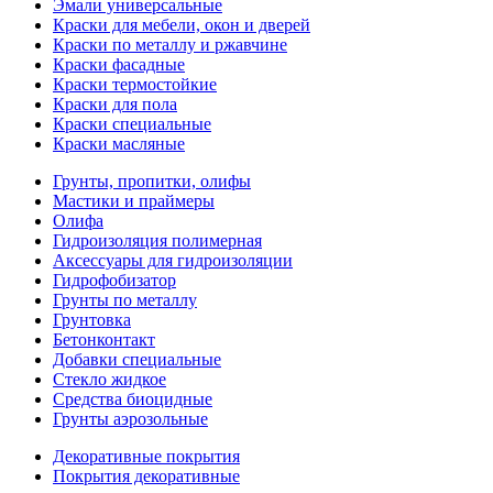
Эмали универсальные
Краски для мебели, окон и дверей
Краски по металлу и ржавчине
Краски фасадные
Краски термостойкие
Краски для пола
Краски специальные
Краски масляные
Грунты, пропитки, олифы
Мастики и праймеры
Олифа
Гидроизоляция полимерная
Аксессуары для гидроизоляции
Гидрофобизатор
Грунты по металлу
Грунтовка
Бетонконтакт
Добавки специальные
Стекло жидкое
Средства биоцидные
Грунты аэрозольные
Декоративные покрытия
Покрытия декоративные