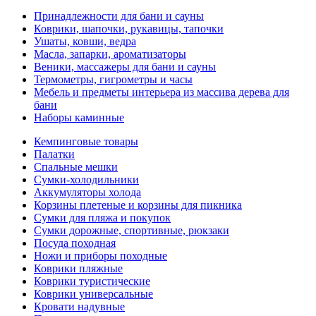
Принадлежности для бани и сауны
Коврики, шапочки, рукавицы, тапочки
Ушаты, ковши, ведра
Масла, запарки, ароматизаторы
Веники, массажеры для бани и сауны
Термометры, гигрометры и часы
Мебель и предметы интерьера из массива дерева для
бани
Наборы каминные
Кемпинговые товары
Палатки
Спальные мешки
Сумки-холодильники
Аккумуляторы холода
Корзины плетеные и корзины для пикника
Сумки для пляжа и покупок
Сумки дорожные, спортивные, рюкзаки
Посуда походная
Ножи и приборы походные
Коврики пляжные
Коврики туристические
Коврики универсальные
Кровати надувные