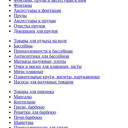
Фонтаны, пруды и аксессуары к ним
Фонтаны
Аксессуары к фонтанам
Пруды
Аксессуары к прудам
Очистка прудов
Декорации для прудов
Товары для отдыха на воде
Бассейны
Принадлежности к бассейнам
Антисептики для бассейнов
Матраcы надувные, плоты
Очки и маски для плавания, ласты
Мячи пляжные
Плавательные круги, жилеты, нарукавники
Насосы для надувных товаров
Товары для пикника
Мангалы
Коптильни
Грили, барбекю
Решетки для барбекю
Печи-барбекю
Шампуры
Принадлежности для гриля