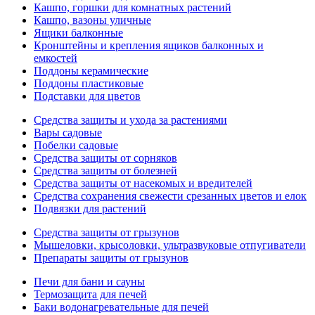
Кашпо, горшки для комнатных растений
Кашпо, вазоны уличные
Ящики балконные
Кронштейны и крепления ящиков балконных и
емкостей
Поддоны керамические
Поддоны пластиковые
Подставки для цветов
Средства защиты и ухода за растениями
Вары садовые
Побелки садовые
Средства защиты от сорняков
Средства защиты от болезней
Средства защиты от насекомых и вредителей
Средства сохранения свежести срезанных цветов и елок
Подвязки для растений
Средства защиты от грызунов
Мышеловки, крысоловки, ультразвуковые отпугиватели
Препараты защиты от грызунов
Печи для бани и сауны
Термозащита для печей
Баки водонагревательные для печей