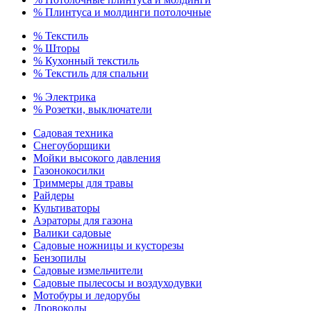
% Плинтуса и молдинги потолочные
% Текстиль
% Шторы
% Кухонный текстиль
% Текстиль для спальни
% Электрика
% Розетки, выключатели
Садовая техника
Снегоуборщики
Мойки высокого давления
Газонокосилки
Триммеры для травы
Райдеры
Культиваторы
Аэраторы для газона
Валики садовые
Садовые ножницы и кусторезы
Бензопилы
Садовые измельчители
Садовые пылесосы и воздуходувки
Мотобуры и ледорубы
Дровоколы