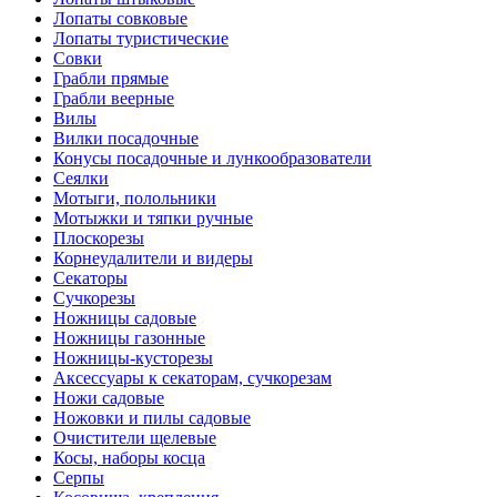
Лопаты совковые
Лопаты туристические
Совки
Грабли прямые
Грабли веерные
Вилы
Вилки посадочные
Конусы посадочные и лункообразователи
Сеялки
Мотыги, полольники
Мотыжки и тяпки ручные
Плоскорезы
Корнеудалители и видеры
Секаторы
Сучкорезы
Ножницы садовые
Ножницы газонные
Ножницы-кусторезы
Аксессуары к секаторам, сучкорезам
Ножи садовые
Ножовки и пилы садовые
Очистители щелевые
Косы, наборы косца
Серпы