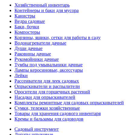
Хозяйственный инвентарь
Контейнеры и баки для мусора
Канистры
Ведра садовые
Баки, бочки
Компостеры
Корзины, ящики, сетки для работы в саду
Водонагреватели дачные
Души дачные
Раковины дачные
Рукомойники дачные
Тумбы под умывальники дачные
Лампы керосиновые, аксессуары
Лейки
Рассеиватели для леек садовых
Опрыскиватели и распылители
Оросители для горшечных растений
Насадки для опрыскивателей
Комплекты ремонтные для садовых опрыскивателей
Сумки, тележки хозяйственные
Товары для хранения садового инвентаря
Кремы и бальзамы для садоводов
Садовый инструмент
Лопаты штыковые