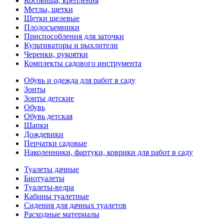
Косовища, крепления
Метлы, щетки
Щетки щелевые
Плодосъемники
Приспособления для заточки
Культиваторы и рыхлители
Черенки, рукоятки
Комплекты садового инструмента
Обувь и одежда для работ в саду
Зонты
Зонты детские
Обувь
Обувь детская
Шапки
Дождевики
Перчатки садовые
Наколенники, фартуки, коврики для работ в саду
Туалеты дачные
Биотуалеты
Туалеты-ведра
Кабины туалетные
Сидения для дачных туалетов
Расходные материалы