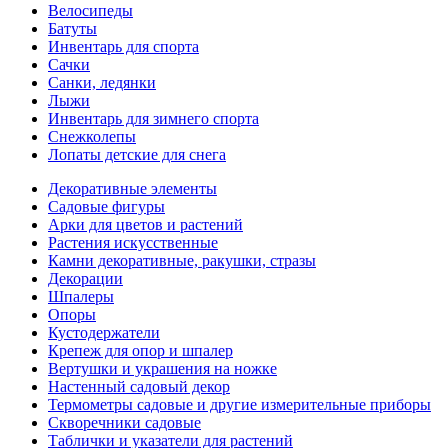
Велосипеды
Батуты
Инвентарь для спорта
Сачки
Санки, ледянки
Лыжи
Инвентарь для зимнего спорта
Снежколепы
Лопаты детские для снега
Декоративные элементы
Садовые фигуры
Арки для цветов и растений
Растения искусственные
Камни декоративные, ракушки, стразы
Декорации
Шпалеры
Опоры
Кустодержатели
Крепеж для опор и шпалер
Вертушки и украшения на ножке
Настенный садовый декор
Термометры садовые и другие измерительные приборы
Скворечники садовые
Таблички и указатели для растений