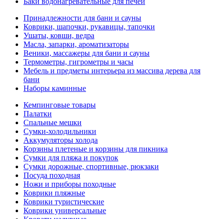
Баки водонагревательные для печей
Принадлежности для бани и сауны
Коврики, шапочки, рукавицы, тапочки
Ушаты, ковши, ведра
Масла, запарки, ароматизаторы
Веники, массажеры для бани и сауны
Термометры, гигрометры и часы
Мебель и предметы интерьера из массива дерева для
бани
Наборы каминные
Кемпинговые товары
Палатки
Спальные мешки
Сумки-холодильники
Аккумуляторы холода
Корзины плетеные и корзины для пикника
Сумки для пляжа и покупок
Сумки дорожные, спортивные, рюкзаки
Посуда походная
Ножи и приборы походные
Коврики пляжные
Коврики туристические
Коврики универсальные