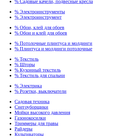
% Садовые качели, подвесные кресла
% Электроинструменты
% Электроинструмент
% Обои, клей для обоев
% Обои и клей для обоев
% Потолочные плинтуса и молдинги
% Плинтуса и молдинги потолочные
% Текстиль
% Шторы
% Кухонный текстиль
% Текстиль для спальни
% Электрика
% Розетки, выключатели
Садовая техника
Снегоуборщики
Мойки высокого давления
Газонокосилки
Триммеры для травы
Райдеры
Культиваторы