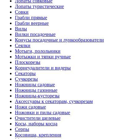
Лопаты совковые
Лопаты туристические
Совки
Грабли прямые
Грабли веерные
Вилы
Вилки посадочные
Конусы посадочные и лункообразователи
Сеялки
Мотыги, полольники
Мотыжки и тяпки ручные
Плоскорезы
Корнеудалители и видеры
Секаторы
Сучкорезы
Ножницы садовые
Ножницы газонные
Ножницы-кусторезы
Аксессуары к секаторам, сучкорезам
Ножи садовые
Ножовки и пилы садовые
Очистители щелевые
Косы, наборы косца
Серпы
Косовища, крепления