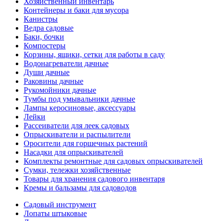
Хозяйственный инвентарь
Контейнеры и баки для мусора
Канистры
Ведра садовые
Баки, бочки
Компостеры
Корзины, ящики, сетки для работы в саду
Водонагреватели дачные
Души дачные
Раковины дачные
Рукомойники дачные
Тумбы под умывальники дачные
Лампы керосиновые, аксессуары
Лейки
Рассеиватели для леек садовых
Опрыскиватели и распылители
Оросители для горшечных растений
Насадки для опрыскивателей
Комплекты ремонтные для садовых опрыскивателей
Сумки, тележки хозяйственные
Товары для хранения садового инвентаря
Кремы и бальзамы для садоводов
Садовый инструмент
Лопаты штыковые