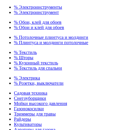
% Электроинструменты
% Электроинструмент
% Обои, клей для обоев
% Обои и клей для обоев
% Потолочные плинтуса и молдинги
% Плинтуса и молдинги потолочные
% Текстиль
% Шторы
% Кухонный текстиль
% Текстиль для спальни
% Электрика
% Розетки, выключатели
Садовая техника
Снегоуборщики
Мойки высокого давления
Газонокосилки
Триммеры для травы
Райдеры
Культиваторы
Аэраторы для газона