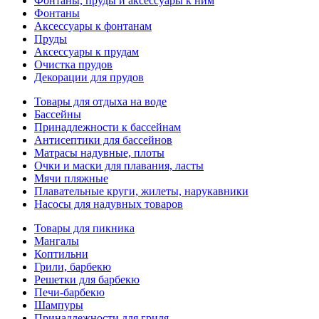
Фонтаны, пруды и аксессуары к ним
Фонтаны
Аксессуары к фонтанам
Пруды
Аксессуары к прудам
Очистка прудов
Декорации для прудов
Товары для отдыха на воде
Бассейны
Принадлежности к бассейнам
Антисептики для бассейнов
Матраcы надувные, плоты
Очки и маски для плавания, ласты
Мячи пляжные
Плавательные круги, жилеты, нарукавники
Насосы для надувных товаров
Товары для пикника
Мангалы
Коптильни
Грили, барбекю
Решетки для барбекю
Печи-барбекю
Шампуры
Принадлежности для гриля