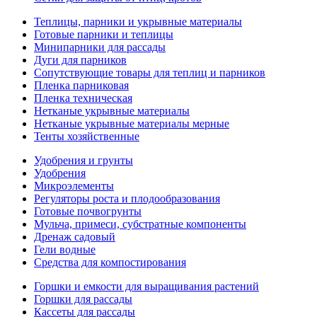
Теплицы, парники и укрывные материалы
Готовые парники и теплицы
Минипарники для рассады
Дуги для парников
Сопутствующие товары для теплиц и парников
Пленка парниковая
Пленка техническая
Нетканые укрывные материалы
Нетканые укрывные материалы мерные
Тенты хозяйственные
Удобрения и грунты
Удобрения
Микроэлементы
Регуляторы роста и плодообразования
Готовые почвогрунты
Мульча, примеси, субстратные компоненты
Дренаж садовый
Гели водные
Средства для компостирования
Горшки и емкости для выращивания растений
Горшки для рассады
Кассеты для рассады