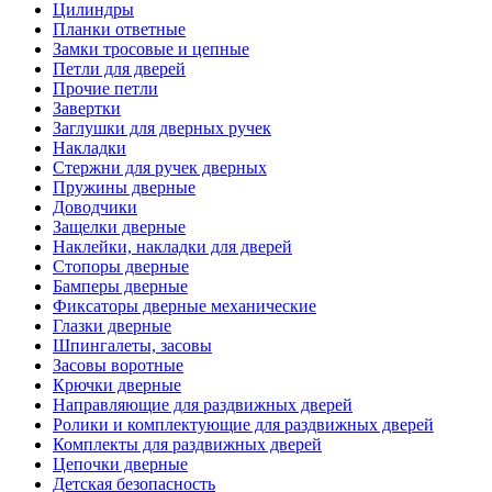
Цилиндры
Планки ответные
Замки тросовые и цепные
Петли для дверей
Прочие петли
Завертки
Заглушки для дверных ручек
Накладки
Стержни для ручек дверных
Пружины дверные
Доводчики
Защелки дверные
Наклейки, накладки для дверей
Стопоры дверные
Бамперы дверные
Фиксаторы дверные механические
Глазки дверные
Шпингалеты, засовы
Засовы воротные
Крючки дверные
Направляющие для раздвижных дверей
Ролики и комплектующие для раздвижных дверей
Комплекты для раздвижных дверей
Цепочки дверные
Детская безопасность