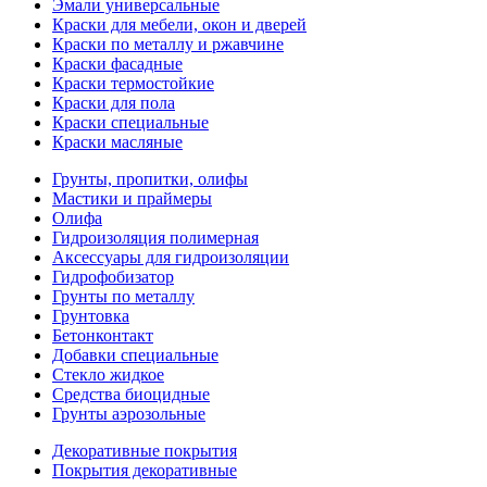
Эмали универсальные
Краски для мебели, окон и дверей
Краски по металлу и ржавчине
Краски фасадные
Краски термостойкие
Краски для пола
Краски специальные
Краски масляные
Грунты, пропитки, олифы
Мастики и праймеры
Олифа
Гидроизоляция полимерная
Аксессуары для гидроизоляции
Гидрофобизатор
Грунты по металлу
Грунтовка
Бетонконтакт
Добавки специальные
Стекло жидкое
Средства биоцидные
Грунты аэрозольные
Декоративные покрытия
Покрытия декоративные