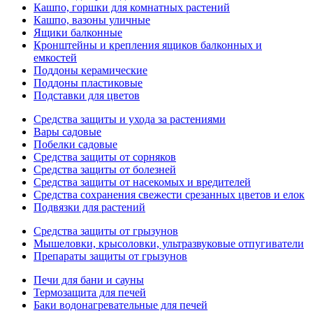
Кашпо, горшки для комнатных растений
Кашпо, вазоны уличные
Ящики балконные
Кронштейны и крепления ящиков балконных и
емкостей
Поддоны керамические
Поддоны пластиковые
Подставки для цветов
Средства защиты и ухода за растениями
Вары садовые
Побелки садовые
Средства защиты от сорняков
Средства защиты от болезней
Средства защиты от насекомых и вредителей
Средства сохранения свежести срезанных цветов и елок
Подвязки для растений
Средства защиты от грызунов
Мышеловки, крысоловки, ультразвуковые отпугиватели
Препараты защиты от грызунов
Печи для бани и сауны
Термозащита для печей
Баки водонагревательные для печей