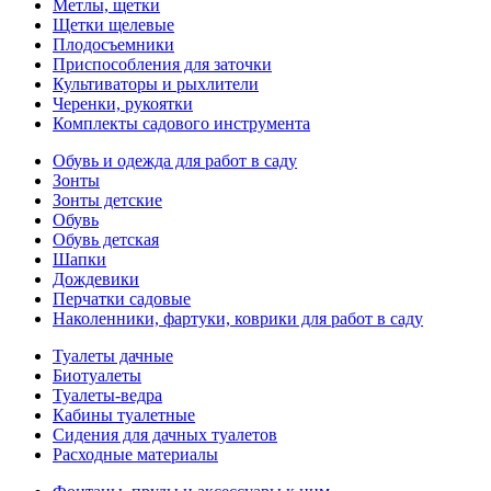
Метлы, щетки
Щетки щелевые
Плодосъемники
Приспособления для заточки
Культиваторы и рыхлители
Черенки, рукоятки
Комплекты садового инструмента
Обувь и одежда для работ в саду
Зонты
Зонты детские
Обувь
Обувь детская
Шапки
Дождевики
Перчатки садовые
Наколенники, фартуки, коврики для работ в саду
Туалеты дачные
Биотуалеты
Туалеты-ведра
Кабины туалетные
Сидения для дачных туалетов
Расходные материалы