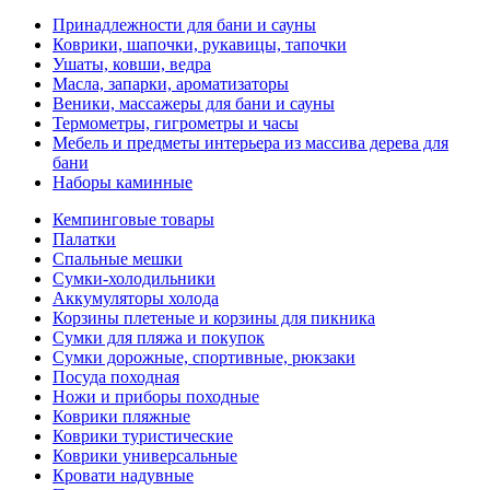
Принадлежности для бани и сауны
Коврики, шапочки, рукавицы, тапочки
Ушаты, ковши, ведра
Масла, запарки, ароматизаторы
Веники, массажеры для бани и сауны
Термометры, гигрометры и часы
Мебель и предметы интерьера из массива дерева для
бани
Наборы каминные
Кемпинговые товары
Палатки
Спальные мешки
Сумки-холодильники
Аккумуляторы холода
Корзины плетеные и корзины для пикника
Сумки для пляжа и покупок
Сумки дорожные, спортивные, рюкзаки
Посуда походная
Ножи и приборы походные
Коврики пляжные
Коврики туристические
Коврики универсальные
Кровати надувные