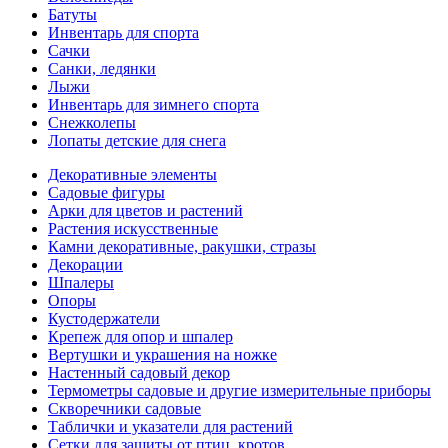
Батуты
Инвентарь для спорта
Сачки
Санки, ледянки
Лыжи
Инвентарь для зимнего спорта
Снежколепы
Лопаты детские для снега
Декоративные элементы
Садовые фигуры
Арки для цветов и растений
Растения искусственные
Камни декоративные, ракушки, стразы
Декорации
Шпалеры
Опоры
Кустодержатели
Крепеж для опор и шпалер
Вертушки и украшения на ножке
Настенный садовый декор
Термометры садовые и другие измерительные приборы
Скворечники садовые
Таблички и указатели для растений
Сетки для защиты от птиц, кротов