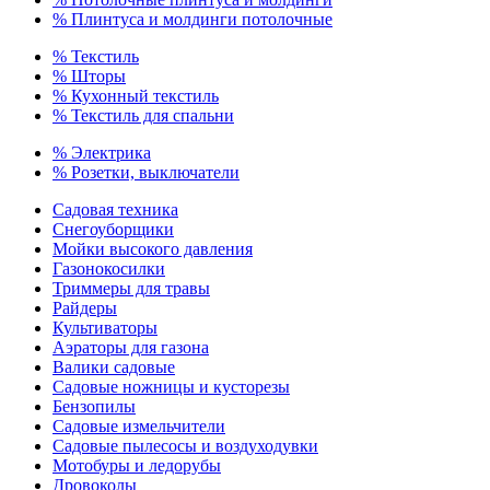
% Плинтуса и молдинги потолочные
% Текстиль
% Шторы
% Кухонный текстиль
% Текстиль для спальни
% Электрика
% Розетки, выключатели
Садовая техника
Снегоуборщики
Мойки высокого давления
Газонокосилки
Триммеры для травы
Райдеры
Культиваторы
Аэраторы для газона
Валики садовые
Садовые ножницы и кусторезы
Бензопилы
Садовые измельчители
Садовые пылесосы и воздуходувки
Мотобуры и ледорубы
Дровоколы