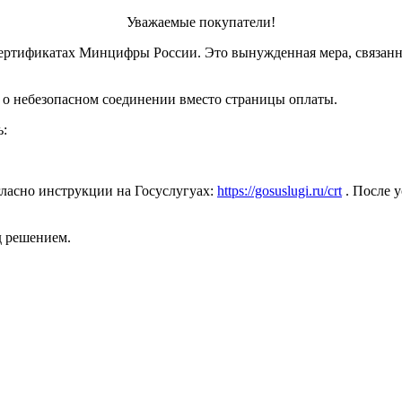
Уважаемые покупатели!
ертификатах Минцифры России. Это вынужденная мера, связанн
 о небезопасном соединении вместо страницы оплаты.
ь:
ласно инструкции на Госуслугуах:
https://gosuslugi.ru/crt
. После у
д решением.