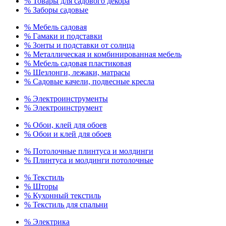
% Товары для садового декора
% Заборы садовые
% Мебель садовая
% Гамаки и подставки
% Зонты и подставки от солнца
% Металлическая и комбинированная мебель
% Мебель садовая пластиковая
% Шезлонги, лежаки, матрасы
% Садовые качели, подвесные кресла
% Электроинструменты
% Электроинструмент
% Обои, клей для обоев
% Обои и клей для обоев
% Потолочные плинтуса и молдинги
% Плинтуса и молдинги потолочные
% Текстиль
% Шторы
% Кухонный текстиль
% Текстиль для спальни
% Электрика