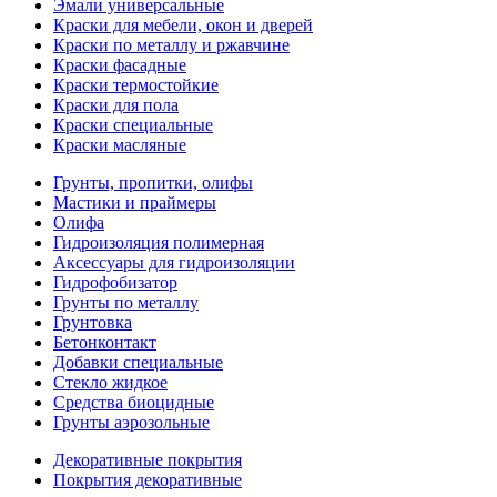
Эмали универсальные
Краски для мебели, окон и дверей
Краски по металлу и ржавчине
Краски фасадные
Краски термостойкие
Краски для пола
Краски специальные
Краски масляные
Грунты, пропитки, олифы
Мастики и праймеры
Олифа
Гидроизоляция полимерная
Аксессуары для гидроизоляции
Гидрофобизатор
Грунты по металлу
Грунтовка
Бетонконтакт
Добавки специальные
Стекло жидкое
Средства биоцидные
Грунты аэрозольные
Декоративные покрытия
Покрытия декоративные