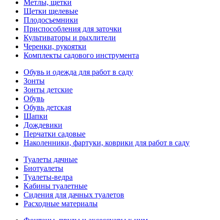
Метлы, щетки
Щетки щелевые
Плодосъемники
Приспособления для заточки
Культиваторы и рыхлители
Черенки, рукоятки
Комплекты садового инструмента
Обувь и одежда для работ в саду
Зонты
Зонты детские
Обувь
Обувь детская
Шапки
Дождевики
Перчатки садовые
Наколенники, фартуки, коврики для работ в саду
Туалеты дачные
Биотуалеты
Туалеты-ведра
Кабины туалетные
Сидения для дачных туалетов
Расходные материалы