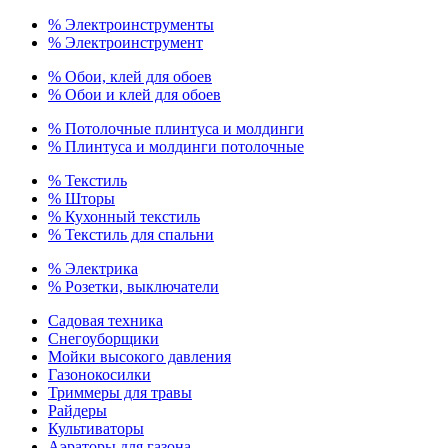
% Электроинструменты
% Электроинструмент
% Обои, клей для обоев
% Обои и клей для обоев
% Потолочные плинтуса и молдинги
% Плинтуса и молдинги потолочные
% Текстиль
% Шторы
% Кухонный текстиль
% Текстиль для спальни
% Электрика
% Розетки, выключатели
Садовая техника
Снегоуборщики
Мойки высокого давления
Газонокосилки
Триммеры для травы
Райдеры
Культиваторы
Аэраторы для газона