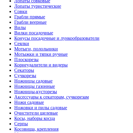
Лопаты совковые
Лопаты туристические
Совки
Грабли прямые
Грабли веерные
Вилы
Вилки посадочные
Конусы посадочные и лункообразователи
Сеялки
Мотыги, полольники
Мотыжки и тяпки ручные
Плоскорезы
Корнеудалители и видеры
Секаторы
Сучкорезы
Ножницы садовые
Ножницы газонные
Ножницы-кусторезы
Аксессуары к секаторам, сучкорезам
Ножи садовые
Ножовки и пилы садовые
Очистители щелевые
Косы, наборы косца
Серпы
Косовища, крепления