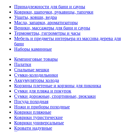
Принадлежности для бани и сауны
Коврики, шапочки, рукавицы, тапочки
Ушаты, ковши, ведра
Масла, запарки, ароматизаторы
Веники, массажеры для бани и сауны
Термометры, гигрометры и часы
Мебель и предметы интерьера из массива дерева для
бани
Наборы каминные
Кемпинговые товары
Палатки
Спальные мешки
Сумки-холодильники
Аккумуляторы холода
Корзины плетеные и корзины для пикника
Сумки для пляжа и покупок
Сумки дорожные, спортивные, рюкзаки
Посуда походная
Ножи и приборы походные
Коврики пляжные
Коврики туристические
Коврики универсальные
Кровати надувные