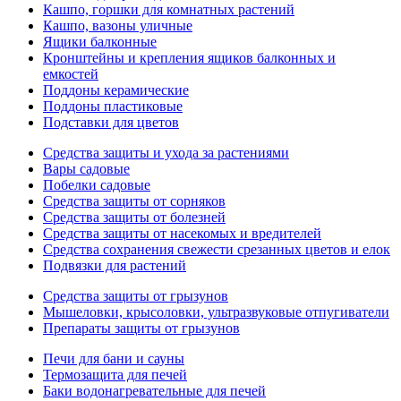
Кашпо, горшки для комнатных растений
Кашпо, вазоны уличные
Ящики балконные
Кронштейны и крепления ящиков балконных и
емкостей
Поддоны керамические
Поддоны пластиковые
Подставки для цветов
Средства защиты и ухода за растениями
Вары садовые
Побелки садовые
Средства защиты от сорняков
Средства защиты от болезней
Средства защиты от насекомых и вредителей
Средства сохранения свежести срезанных цветов и елок
Подвязки для растений
Средства защиты от грызунов
Мышеловки, крысоловки, ультразвуковые отпугиватели
Препараты защиты от грызунов
Печи для бани и сауны
Термозащита для печей
Баки водонагревательные для печей