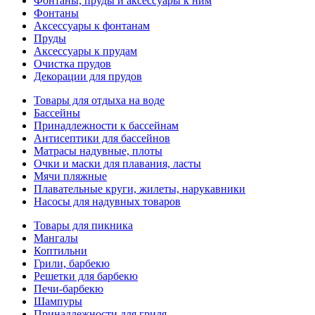
Фонтаны, пруды и аксессуары к ним
Фонтаны
Аксессуары к фонтанам
Пруды
Аксессуары к прудам
Очистка прудов
Декорации для прудов
Товары для отдыха на воде
Бассейны
Принадлежности к бассейнам
Антисептики для бассейнов
Матраcы надувные, плоты
Очки и маски для плавания, ласты
Мячи пляжные
Плавательные круги, жилеты, нарукавники
Насосы для надувных товаров
Товары для пикника
Мангалы
Коптильни
Грили, барбекю
Решетки для барбекю
Печи-барбекю
Шампуры
Принадлежности для гриля