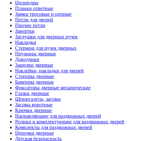
Цилиндры
Планки ответные
Замки тросовые и цепные
Петли для дверей
Прочие петли
Завертки
Заглушки для дверных ручек
Накладки
Стержни для ручек дверных
Пружины дверные
Доводчики
Защелки дверные
Наклейки, накладки для дверей
Стопоры дверные
Бамперы дверные
Фиксаторы дверные механические
Глазки дверные
Шпингалеты, засовы
Засовы воротные
Крючки дверные
Направляющие для раздвижных дверей
Ролики и комплектующие для раздвижных дверей
Комплекты для раздвижных дверей
Цепочки дверные
Детская безопасность