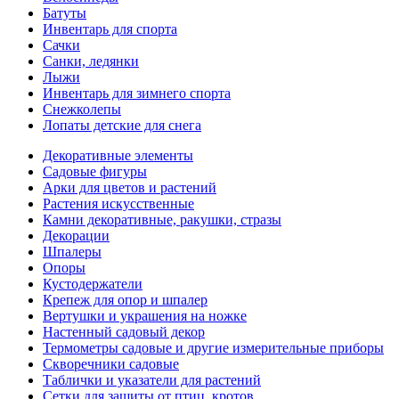
Батуты
Инвентарь для спорта
Сачки
Санки, ледянки
Лыжи
Инвентарь для зимнего спорта
Снежколепы
Лопаты детские для снега
Декоративные элементы
Садовые фигуры
Арки для цветов и растений
Растения искусственные
Камни декоративные, ракушки, стразы
Декорации
Шпалеры
Опоры
Кустодержатели
Крепеж для опор и шпалер
Вертушки и украшения на ножке
Настенный садовый декор
Термометры садовые и другие измерительные приборы
Скворечники садовые
Таблички и указатели для растений
Сетки для защиты от птиц, кротов