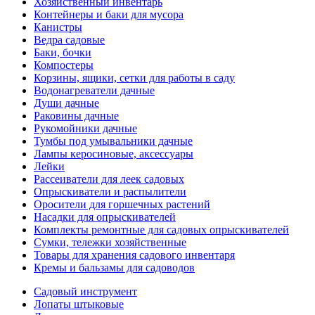
Хозяйственный инвентарь
Контейнеры и баки для мусора
Канистры
Ведра садовые
Баки, бочки
Компостеры
Корзины, ящики, сетки для работы в саду
Водонагреватели дачные
Души дачные
Раковины дачные
Рукомойники дачные
Тумбы под умывальники дачные
Лампы керосиновые, аксессуары
Лейки
Рассеиватели для леек садовых
Опрыскиватели и распылители
Оросители для горшечных растений
Насадки для опрыскивателей
Комплекты ремонтные для садовых опрыскивателей
Сумки, тележки хозяйственные
Товары для хранения садового инвентаря
Кремы и бальзамы для садоводов
Садовый инструмент
Лопаты штыковые