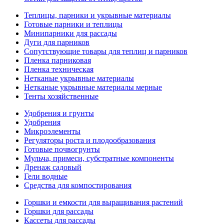
Теплицы, парники и укрывные материалы
Готовые парники и теплицы
Минипарники для рассады
Дуги для парников
Сопутствующие товары для теплиц и парников
Пленка парниковая
Пленка техническая
Нетканые укрывные материалы
Нетканые укрывные материалы мерные
Тенты хозяйственные
Удобрения и грунты
Удобрения
Микроэлементы
Регуляторы роста и плодообразования
Готовые почвогрунты
Мульча, примеси, субстратные компоненты
Дренаж садовый
Гели водные
Средства для компостирования
Горшки и емкости для выращивания растений
Горшки для рассады
Кассеты для рассады