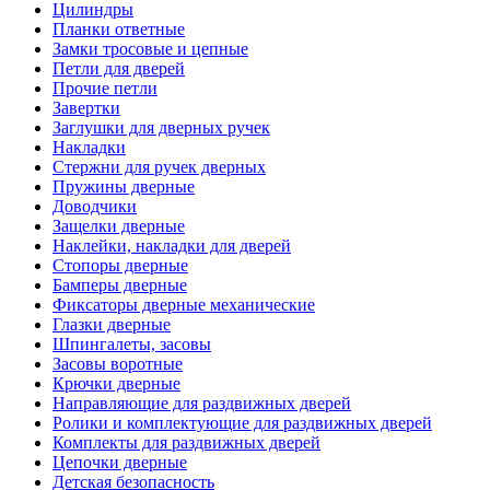
Цилиндры
Планки ответные
Замки тросовые и цепные
Петли для дверей
Прочие петли
Завертки
Заглушки для дверных ручек
Накладки
Стержни для ручек дверных
Пружины дверные
Доводчики
Защелки дверные
Наклейки, накладки для дверей
Стопоры дверные
Бамперы дверные
Фиксаторы дверные механические
Глазки дверные
Шпингалеты, засовы
Засовы воротные
Крючки дверные
Направляющие для раздвижных дверей
Ролики и комплектующие для раздвижных дверей
Комплекты для раздвижных дверей
Цепочки дверные
Детская безопасность