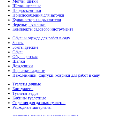
Метлы, щетки
Щетки щелевые
Плодосъемники
Приспособления для заточки
Культиваторы и рыхлители
Черенки, рукоятки
Комплекты садового инструмента
Обувь и одежда для работ в саду
Зонты
Зонты детские
Обувь
Обувь детская
Шапки
Дождевики
Перчатки садовые
Наколенники, фартуки, коврики для работ в саду
Туалеты дачные
Биотуалеты
Туалеты-ведра
Кабины туалетные
Сидения для дачных туалетов
Расходные материалы