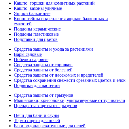
Кашпо, горшки для комнатных растений
Кашпо, вазоны уличные
Ящики балконные
Кронштейны и крепления ящиков балконных и
емкостей
Поддоны керамические
Поддоны пластиковые
Подставки для цветов
Средства защиты и ухода за растениями
Вары садовые
Побелки садовые
Средства защиты от сорняков
Средства защиты от болезней
Средства защиты от насекомых и вредителей
Средства сохранения свежести срезанных цветов и елок
Подвязки для растений
Средства защиты от грызунов
Мышеловки, крысоловки, ультразвуковые отпугиватели
Препараты защиты от грызунов
Печи для бани и сауны
Термозащита для печей
Баки водонагревательные для печей