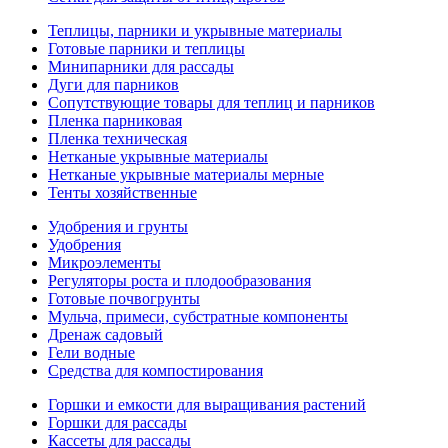
Теплицы, парники и укрывные материалы
Готовые парники и теплицы
Минипарники для рассады
Дуги для парников
Сопутствующие товары для теплиц и парников
Пленка парниковая
Пленка техническая
Нетканые укрывные материалы
Нетканые укрывные материалы мерные
Тенты хозяйственные
Удобрения и грунты
Удобрения
Микроэлементы
Регуляторы роста и плодообразования
Готовые почвогрунты
Мульча, примеси, субстратные компоненты
Дренаж садовый
Гели водные
Средства для компостирования
Горшки и емкости для выращивания растений
Горшки для рассады
Кассеты для рассады