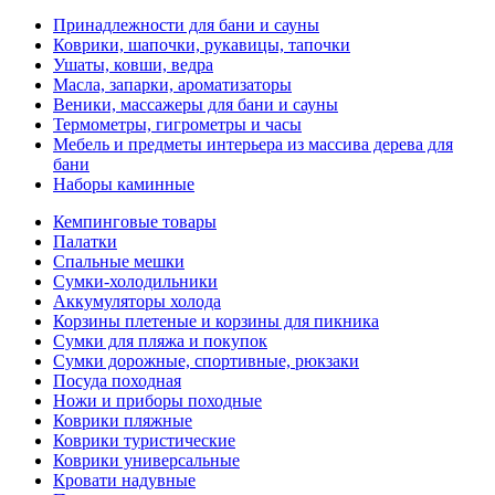
Принадлежности для бани и сауны
Коврики, шапочки, рукавицы, тапочки
Ушаты, ковши, ведра
Масла, запарки, ароматизаторы
Веники, массажеры для бани и сауны
Термометры, гигрометры и часы
Мебель и предметы интерьера из массива дерева для
бани
Наборы каминные
Кемпинговые товары
Палатки
Спальные мешки
Сумки-холодильники
Аккумуляторы холода
Корзины плетеные и корзины для пикника
Сумки для пляжа и покупок
Сумки дорожные, спортивные, рюкзаки
Посуда походная
Ножи и приборы походные
Коврики пляжные
Коврики туристические
Коврики универсальные
Кровати надувные