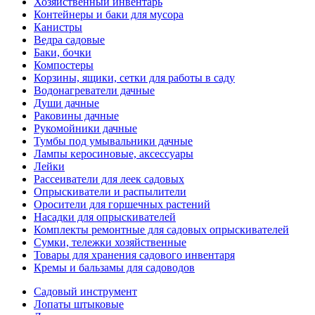
Хозяйственный инвентарь
Контейнеры и баки для мусора
Канистры
Ведра садовые
Баки, бочки
Компостеры
Корзины, ящики, сетки для работы в саду
Водонагреватели дачные
Души дачные
Раковины дачные
Рукомойники дачные
Тумбы под умывальники дачные
Лампы керосиновые, аксессуары
Лейки
Рассеиватели для леек садовых
Опрыскиватели и распылители
Оросители для горшечных растений
Насадки для опрыскивателей
Комплекты ремонтные для садовых опрыскивателей
Сумки, тележки хозяйственные
Товары для хранения садового инвентаря
Кремы и бальзамы для садоводов
Садовый инструмент
Лопаты штыковые