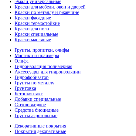
Эмали универсальные
Краски для мебели, окон и дверей
Краски по металлу и ржавчине
Краски фасадные
Краски термостойкие
Краски для пола
Краски специальные
Краски масляные
Грунты, пропитки, олифы
Мастики и праймеры
Олифа
Гидроизоляция полимерная
Аксессуары для гидроизоляции
Гидрофобизатор
Грунты по металлу
Грунтовка
Бетонконтакт
Добавки специальные
Стекло жидкое
Средства биоцидные
Грунты аэрозольные
Декоративные покрытия
Покрытия декоративные