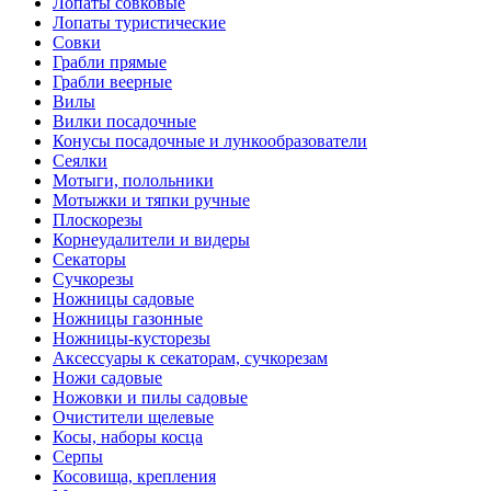
Лопаты совковые
Лопаты туристические
Совки
Грабли прямые
Грабли веерные
Вилы
Вилки посадочные
Конусы посадочные и лункообразователи
Сеялки
Мотыги, полольники
Мотыжки и тяпки ручные
Плоскорезы
Корнеудалители и видеры
Секаторы
Сучкорезы
Ножницы садовые
Ножницы газонные
Ножницы-кусторезы
Аксессуары к секаторам, сучкорезам
Ножи садовые
Ножовки и пилы садовые
Очистители щелевые
Косы, наборы косца
Серпы
Косовища, крепления