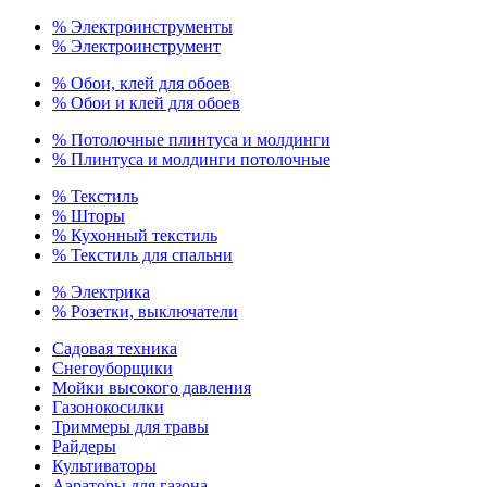
% Электроинструменты
% Электроинструмент
% Обои, клей для обоев
% Обои и клей для обоев
% Потолочные плинтуса и молдинги
% Плинтуса и молдинги потолочные
% Текстиль
% Шторы
% Кухонный текстиль
% Текстиль для спальни
% Электрика
% Розетки, выключатели
Садовая техника
Снегоуборщики
Мойки высокого давления
Газонокосилки
Триммеры для травы
Райдеры
Культиваторы
Аэраторы для газона