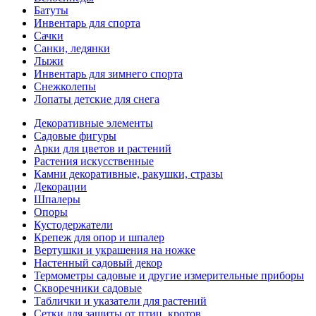
Батуты
Инвентарь для спорта
Сачки
Санки, ледянки
Лыжи
Инвентарь для зимнего спорта
Снежколепы
Лопаты детские для снега
Декоративные элементы
Садовые фигуры
Арки для цветов и растений
Растения искусственные
Камни декоративные, ракушки, стразы
Декорации
Шпалеры
Опоры
Кустодержатели
Крепеж для опор и шпалер
Вертушки и украшения на ножке
Настенный садовый декор
Термометры садовые и другие измерительные приборы
Скворечники садовые
Таблички и указатели для растений
Сетки для защиты от птиц, кротов